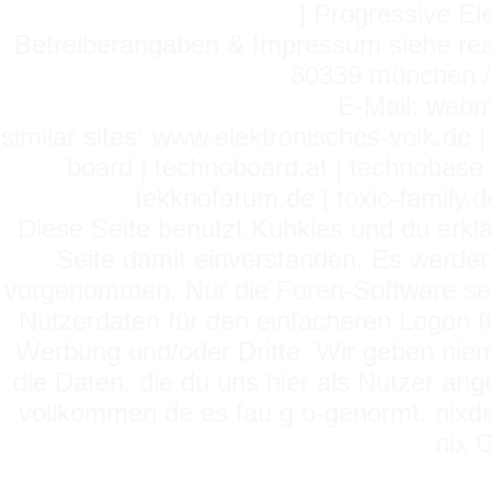
| Progressive El
Betreiberangaben & Impressum siehe read
80339 münchen / 
E-Mail: webm
similar sites: www.elektronisches-volk.de
board | technoboard.at | technobase 
tekknoforum.de | toxic-family.de 
Diese Seite benutzt Kuhkies und du erklä
Seite damit einverstanden. Es werden
vorgenommen. Nur die Foren-Software setz
Nutzerdaten für den einfacheren Logon für
Werbung und/oder Dritte. Wir geben niema
die Daten, die du uns hier als Nutzer ang
vollkommen de es fau g o-genormt, nixde
nix 