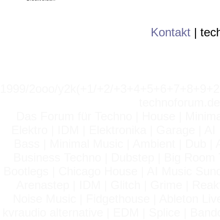
Kontakt
|
tec
1999/2ooo/y2k(+1/+2/+3+4+5+6+7+8+9
technoforum.de
Das Forum für Techno | House | Minima
Elektro | IDM | Elektronika | Garage | A
Bass | Minimal Music | Ambient | Dub | 
Business Techno | Dubstep | Big Room 
Bootlegs | Chicago House | AI Music Suno 
Arenastep | IDM | Glitch | Grime | Rea
Noise Music | Fidgethouse | Ableton Liv
kvraudio alternative | EDM | Splice | Ba