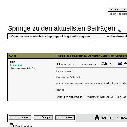
login
|
regist
Springe zu den aktuellsten Beiträgen
»
Öhm, du bist noch nicht eingelogged!
Login
oder
register
technoforum.
Autor
Thema: [s] Tracklist zu Jennifer Cardini @ Kompakt
TRB
verfasst
27-07-2009 20:53
Usernummer # 8756
hier der mix:
http://ul.to/a5d4ql
ganz besonders der erste track und einfach dann alles
danke!
Aus:
Frankfurt a.M.
| Registriert:
Mar 2003
| IP:
[lo
Druckversion