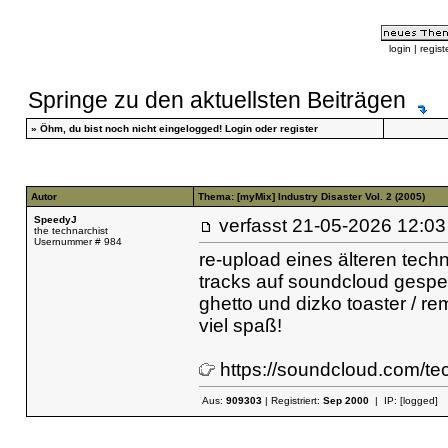
login
|
regist
Springe zu den aktuellsten Beiträgen
»
Öhm, du bist noch nicht eingelogged!
Login
oder
register
Autor
Thema: [myMix] Industry Disaster Vol. 2 (2005)
SpeedyJ
verfasst
21-05-2026 12
the technarchist
Usernummer # 984
re-upload eines älteren tech
tracks auf soundcloud gesper
ghetto und dizko toaster / re
viel spaß!
https://soundcloud.com/tec
Aus:
909303
| Registriert:
Sep 2000
| IP:
[logged]