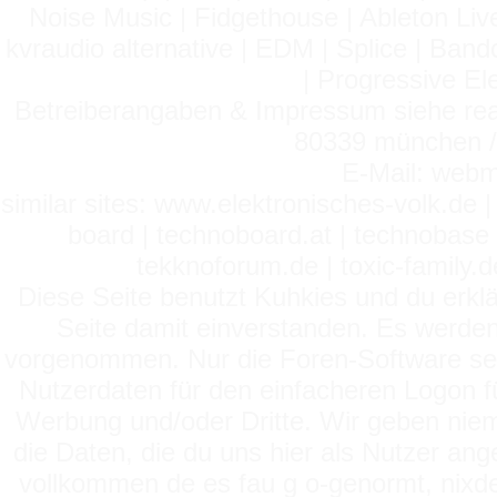
Noise Music | Fidgethouse | Ableton Liv
kvraudio alternative | EDM | Splice | Ba
| Progressive El
Betreiberangaben & Impressum siehe read
80339 münchen / 
E-Mail: webm
similar sites: www.elektronisches-volk.de
board | technoboard.at | technobase 
tekknoforum.de | toxic-family.de 
Diese Seite benutzt Kuhkies und du erklä
Seite damit einverstanden. Es werden
vorgenommen. Nur die Foren-Software setz
Nutzerdaten für den einfacheren Logon für
Werbung und/oder Dritte. Wir geben niema
die Daten, die du uns hier als Nutzer ang
vollkommen de es fau g o-genormt, nixde