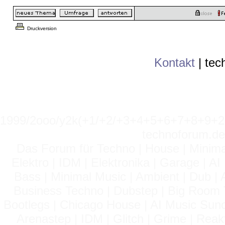
Druckversion
Kontakt
|
tec
1999/2ooo/y2k(+1/+2/+3+4+5+6+7+8+9
technoforum.de
Das Forum für Techno | House | Minima
Elektro | IDM | Elektronika | Garage | A
Bass | Minimal Music | Ambient | Dub | 
Business Techno | Dubstep | Big Room 
Bootlegs | Chicago House | AI Music Suno 
Arenastep | IDM | Glitch | Grime | Rea