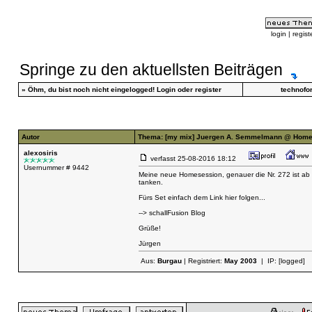
login
|
regist
Springe zu den aktuellsten Beiträgen
»
Öhm, du bist noch nicht eingelogged!
Login
oder
register
technofo
Autor
Thema: [my mix] Juergen A. Semmelmann @ Home
alexosiris
verfasst
25-08-2016 18:12
Usernummer # 9442
Meine neue Homesession, genauer die Nr. 272 ist ab 
tanken.
Fürs Set einfach dem Link hier folgen...
--> schallFusion Blog
Grüße!
Jürgen
Aus:
Burgau
| Registriert:
May 2003
| IP:
[logged]