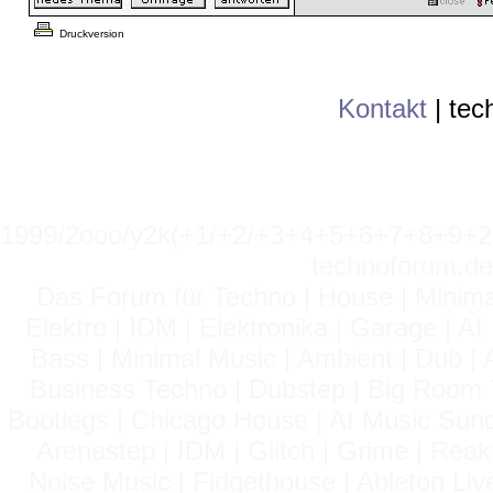
Druckversion
Kontakt
|
tec
1999/2ooo/y2k(+1/+2/+3+4+5+6+7+8+9
technoforum.de
Das Forum für Techno | House | Minima
Elektro | IDM | Elektronika | Garage | A
Bass | Minimal Music | Ambient | Dub | 
Business Techno | Dubstep | Big Room 
Bootlegs | Chicago House | AI Music Suno 
Arenastep | IDM | Glitch | Grime | Rea
Noise Music | Fidgethouse | Ableton Liv