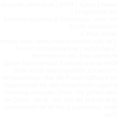
kvraudio alternative | EDM | Splice | Ba
| Progressive El
Betreiberangaben & Impressum siehe read
80339 münchen / 
E-Mail: webm
similar sites: www.elektronisches-volk.de
board | technoboard.at | technobase 
tekknoforum.de | toxic-family.de 
Diese Seite benutzt Kuhkies und du erklä
Seite damit einverstanden. Es werden
vorgenommen. Nur die Foren-Software setz
Nutzerdaten für den einfacheren Logon für
Werbung und/oder Dritte. Wir geben niema
die Daten, die du uns hier als Nutzer ang
vollkommen de es fau g o-genormt, nixde
nix 