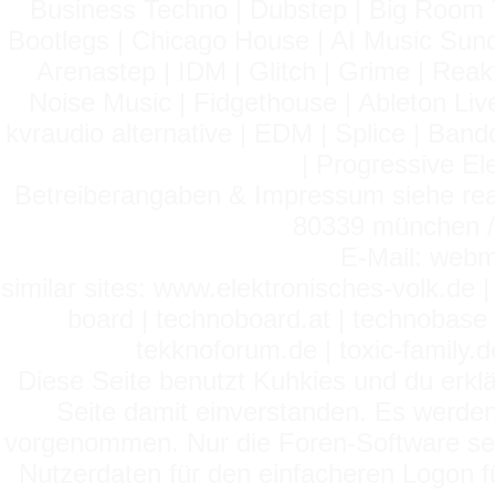
Business Techno | Dubstep | Big Room 
Bootlegs | Chicago House | AI Music Suno 
Arenastep | IDM | Glitch | Grime | Rea
Noise Music | Fidgethouse | Ableton Liv
kvraudio alternative | EDM | Splice | Ba
| Progressive El
Betreiberangaben & Impressum siehe read
80339 münchen / 
E-Mail: webm
similar sites: www.elektronisches-volk.de
board | technoboard.at | technobase 
tekknoforum.de | toxic-family.de 
Diese Seite benutzt Kuhkies und du erklä
Seite damit einverstanden. Es werden
vorgenommen. Nur die Foren-Software setz
Nutzerdaten für den einfacheren Logon für