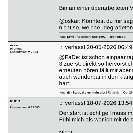
Bin an einer überarbeiteten V
@oskar: Könntest du mir sag
nicht so, welche "degradeten
Aus:
NRW
| Registriert:
Sep 2002
| IP:
[logged]
oskar
verfasst
20-05-2026 06
phonout
Usernummer # 7383
@FaDe: ist schon einpaar tag
3 zuerst, direkt so hervorsti
erneuten hören fällt mir aber 
auch wunderbar in den klang 
hart.
Aus:
der Stadt, die es nicht gibt
| Registriert:
Oct 20
R1D1R
verfasst
18-07-2026 13
Usernummer # 22503
Der start ist echt geil muss
Fühl mich als wär ich mit d
Nice!