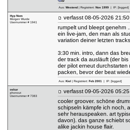
Aus:
Westend
| Registriert:
Nov 1999
| IP:
[logged]
Hyp Nom
verfasst
08-05-2026 21
Morgen Wurde
Usernummer # 1941
rumpelt und bleept genehm ..ü
ein live-jam, den man als stu
variation deiner letzten tracks
3:30 min. intro, dann das brea
der track da ausläuft (der bis
der pilot erneut durchstarte
packen, bevor der beat wiede
Aus:
Kiel
| Registriert:
Feb 2001
| IP:
[logged]
oskar
verfasst
09-05-2026 05
phonout
Usernummer # 7383
cooler groover. schöne drums
schipseln kämpfe ich noch, 
sehr herauspeaken. art typis
davon). das ganze schiebt sc
alike jackin house flair.