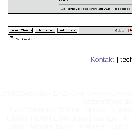
Aus:
Hannover
| Registriert:
Jul 2026
| IP:
[logged]
Druckversion
Kontakt
|
tec
1999/2ooo/y2k(+1/+2/+3+4+5+6+7+8+9
technoforum.de
Das Forum für Techno | House | Minima
Elektro | IDM | Elektronika | Garage | A
Bass | Minimal Music | Ambient | Dub | 