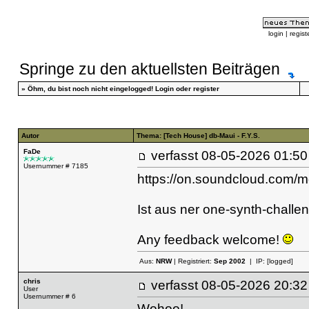
login
|
regist
Springe zu den aktuellsten Beiträgen
»
Öhm, du bist noch nicht eingelogged!
Login
oder
register
Autor
Thema: [Tech House] db-Maui - F.Y.S.
FaDe
verfasst
08-05-2026 01
Usernummer # 7185
https://on.soundcloud.co
Ist aus ner one-synth-challe
Any feedback welcome!
Aus:
NRW
| Registriert:
Sep 2002
| IP:
[logged]
chris
verfasst
08-05-2026 20
User
Usernummer # 6
Wohoo!