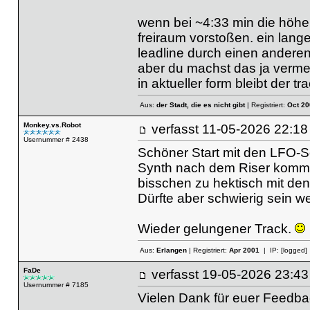
wenn bei ~4:33 min die höhe
freiraum vorstoßen. ein lang
leadline durch einen anderen
aber du machst das ja vermeint
in aktueller form bleibt der tr
Aus:
der Stadt, die es nicht gibt
| Registriert:
Oct 20
Monkey.vs.Robot
verfasst
11-05-2026 22
Usernummer # 2438
Schöner Start mit den LFO-S
Synth nach dem Riser kommt 
bisschen zu hektisch mit den
Dürfte aber schwierig sein w
Wieder gelungener Track.
Aus:
Erlangen
| Registriert:
Apr 2001
| IP:
[logged]
FaDe
verfasst
19-05-2026 23
Usernummer # 7185
Vielen Dank für euer Feedb