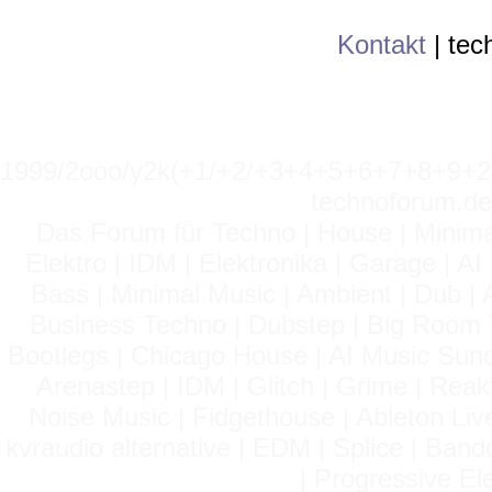
Kontakt
|
tec
1999/2ooo/y2k(+1/+2/+3+4+5+6+7+8+9
technoforum.de
Das Forum für Techno | House | Minima
Elektro | IDM | Elektronika | Garage | A
Bass | Minimal Music | Ambient | Dub | 
Business Techno | Dubstep | Big Room 
Bootlegs | Chicago House | AI Music Suno 
Arenastep | IDM | Glitch | Grime | Rea
Noise Music | Fidgethouse | Ableton Liv
kvraudio alternative | EDM | Splice | Ba
| Progressive El