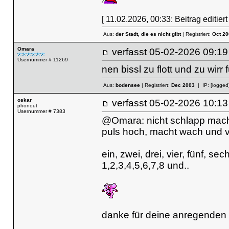
[ 11.02.2026, 00:33: Beitrag editiert
Aus:
der Stadt, die es nicht gibt
| Registriert:
Oct 20
Omara
verfasst
05-02-2026 09
Usernummer # 11269
nen bissl zu flott und zu wirr
Aus:
bodensee
| Registriert:
Dec 2003
| IP:
[logged
oskar
verfasst
05-02-2026 10
phonout
Usernummer # 7383
@Omara: nicht schlapp machen
puls hoch, macht wach und ve
ein, zwei, drei, vier, fünf, se
1,2,3,4,5,6,7,8 und..
danke für deine anregenden