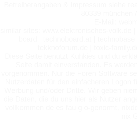
Betreiberangaben & Impressum siehe read
80339 münchen / 
E-Mail: webm
similar sites: www.elektronisches-volk.de
board | technoboard.at | technobase 
tekknoforum.de | toxic-family.de 
Diese Seite benutzt Kuhkies und du erklä
Seite damit einverstanden. Es werden
vorgenommen. Nur die Foren-Software setz
Nutzerdaten für den einfacheren Logon für
Werbung und/oder Dritte. Wir geben niema
die Daten, die du uns hier als Nutzer ang
vollkommen de es fau g o-genormt, nixde
nix 