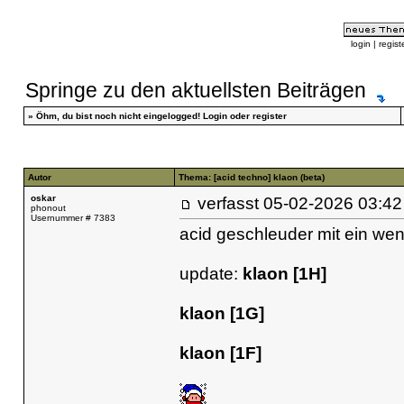
login
|
regist
Springe zu den aktuellsten Beiträgen
»
Öhm, du bist noch nicht eingelogged!
Login
oder
register
Autor
Thema: [acid techno] klaon (beta)
oskar
verfasst
05-02-2026 03
phonout
Usernummer # 7383
acid geschleuder mit ein we
update:
klaon [1H]
klaon [1G]
klaon [1F]