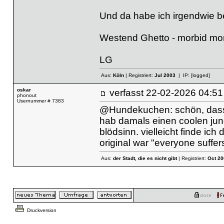
Und da habe ich irgendwie bei
Westend Ghetto - morbid mo
LG
Aus:
Köln
| Registriert:
Jul 2003
| IP:
[logged]
oskar
verfasst
22-02-2026 04
phonout
Usernummer # 7383
@Hundekuchen: schön, dass es
hab damals einen coolen jungl
blödsinn. vielleicht finde ic
original war "everyone suffer
Aus:
der Stadt, die es nicht gibt
| Registriert:
Oct 20
Druckversion