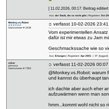
[ 11.02.2026, 00:17: Beitrag editiert
Aus:
der Stadt, die es nicht gibt
| Registriert:
Oct 20
Monkey.vs.Robot
verfasst
10-02-2026 23
Usernummer # 2438
Vom experimentellen Ansatz g
dafür ist mir etwas zu Jam m
Geschmackssache wie so vie
Aus:
Erlangen
| Registriert:
Apr 2001
| IP:
[logged]
oskar
verfasst
11-02-2026 00
phonout
Usernummer # 7383
@Monkey.vs.Robot: warum find
und kannst du überhaupt ta
ich dachte aber auch eher an 
aufzuwärmen wenn man sonst
hmm...kommt wohl nicht so ri