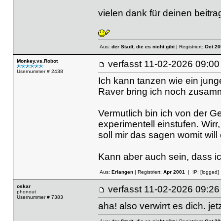
vielen dank für deinen beitra
Aus:
der Stadt, die es nicht gibt
| Registriert:
Oct 20
Monkey.vs.Robot
verfasst
11-02-2026 09
Usernummer # 2438
Ich kann tanzen wie ein jung
Raver bring ich noch zusa
Vermutlich bin ich von der Ge
experimentell einstufen. Wir
soll mir das sagen womit will 
Kann aber auch sein, dass ic
Aus:
Erlangen
| Registriert:
Apr 2001
| IP:
[logged]
oskar
verfasst
11-02-2026 09
phonout
Usernummer # 7383
aha! also verwirrt es dich. je