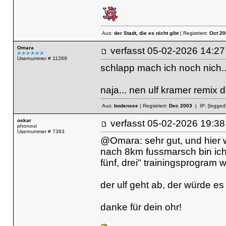
Aus:
der Stadt, die es nicht gibt
| Registriert:
Oct 20
Omara
verfasst
05-02-2026 14
Usernummer # 11269
schlapp mach ich noch nich.
naja... nen ulf kramer remix
Aus:
bodensee
| Registriert:
Dec 2003
| IP:
[logged
oskar
verfasst
05-02-2026 19
phonout
Usernummer # 7383
@Omara: sehr gut, und hier 
nach 8km fussmarsch bin ich j
fünf, drei" trainingsprogram 
der ulf geht ab, der würde es 
danke für dein ohr!