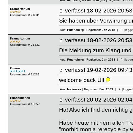
Aus:
der Stadt, die es nicht gibt
| Registriert:
Oct 20
Kramertorium
verfasst
18-02-2026 20
Usernummer # 21831
Sie haben über Verwirrung u
Aus:
Putensberg
| Registriert:
Jan 2018
| IP:
[logge
Kramertorium
verfasst
18-02-2026 20
Usernummer # 21831
Die Meldung zum Klang und zu
Aus:
Putensberg
| Registriert:
Jan 2018
| IP:
[logge
Omara
verfasst
19-02-2026 09
Usernummer # 11269
welcome back Ulf
Aus:
bodensee
| Registriert:
Dec 2003
| IP:
[logged
Hundekuchen
verfasst
20-02-2026 02
Usernummer # 10357
Ha! Also ich find den richtig gu
Habe heute mit nem alten Tr
"morbid monja rerecycle by 