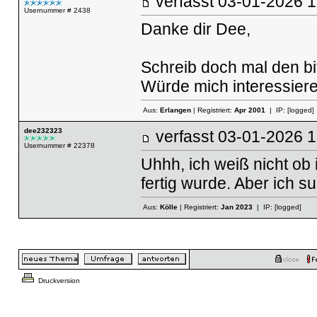
verfasst
03-01-2026
Usernummer # 2438
Danke dir Dee,
Schreib doch mal den bit
Würde mich interessiere
Aus:
Erlangen
| Registriert:
Apr 2001
| IP:
[logged]
dee232323
verfasst
03-01-2026
Usernummer # 22378
Uhhh, ich weiß nicht ob 
fertig wurde. Aber ich su
Aus:
Kölle
| Registriert:
Jan 2023
| IP:
[logged]
Druckversion