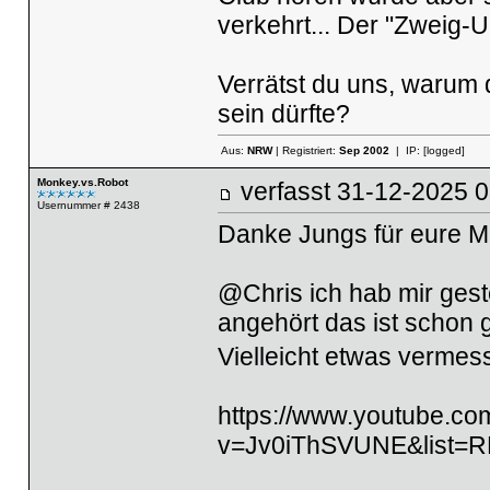
verkehrt... Der "Zweig-
Verrätst du uns, warum 
sein dürfte?
Aus:
NRW
| Registriert:
Sep 2002
| IP:
[logged]
Monkey.vs.Robot
verfasst
31-12-2025
Usernummer # 2438
Danke Jungs für eure 
@Chris ich hab mir ges
angehört das ist schon 
Vielleicht etwas vermes
https://www.youtube.co
v=Jv0iThSVUNE&list=R