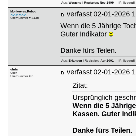
Aus:
Westend
| Registriert:
Nov 1999
| IP:
[logged]
Monkey.vs.Robot
verfasst
02-01-2026
Usernummer # 2438
Wenn die 5 Jährige Toch
Guter Indikator
Danke fürs Teilen.
Aus:
Erlangen
| Registriert:
Apr 2001
| IP:
[logged]
chris
verfasst
02-01-2026
User
Usernummer # 6
Zitat:
Ursprünglich geschr
Wenn die 5 Jährige 
Kassen. Guter Indi
Danke fürs Teilen.