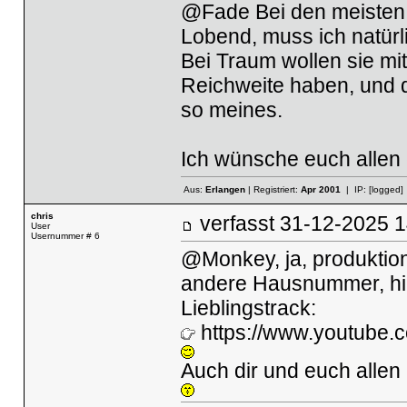
@Fade Bei den meisten 
Lobend, muss ich natür
Bei Traum wollen sie mit
Reichweite haben, und 
so meines.
Ich wünsche euch allen 
Aus:
Erlangen
| Registriert:
Apr 2001
| IP:
[logged]
chris
verfasst
31-12-2025
User
Usernummer # 6
@Monkey, ja, produktion
andere Hausnummer, hier
Lieblingstrack:
https://www.youtube.
Auch dir und euch allen 