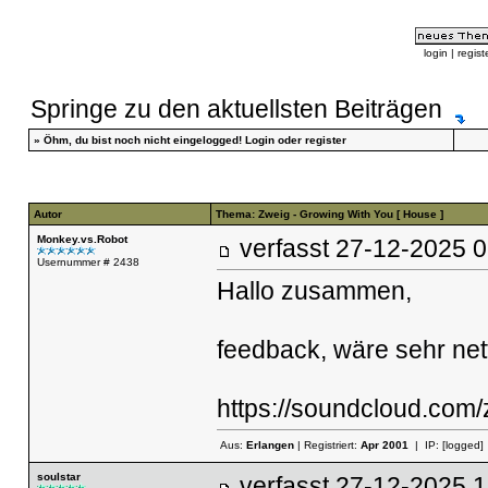
login
|
regist
Springe zu den aktuellsten Beiträgen
»
Öhm, du bist noch nicht eingelogged!
Login
oder
register
Autor
Thema: Zweig - Growing With You [ House ]
Monkey.vs.Robot
verfasst
27-12-2025
Usernummer # 2438
Hallo zusammen,
feedback, wäre sehr net
https://soundcloud.com/
Aus:
Erlangen
| Registriert:
Apr 2001
| IP:
[logged]
soulstar
verfasst
27-12-2025