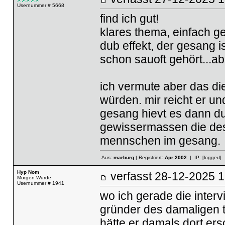
Usernummer # 5668
find ich gut!
klares thema, einfach ge
dub effekt, der gesang 
schon sauoft gehört...a
ich vermute aber das die
würden. mir reicht er und
gesang hievt es dann du
gewissermassen die desi
mennschen im gesang.
Aus:
marburg
| Registriert:
Apr 2002
| IP:
[logged]
Hyp Nom
verfasst
28-12-2025
Morgen Wurde
Usernummer # 1941
wo ich gerade die inter
gründer des damaligen tr
hätte er damals dort er