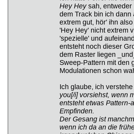
Hey Hey
sah, entweder 
dem Track bin ich dann 
extrem gut, hör' ihn al
'Hey Hey' nicht extrem v
'spezielle' und aufeina
entsteht noch dieser Gro
dem Raster liegen _und_
Sweep-Pattern mit den g
Modulationen schon wahn
Ich glaube, ich verstehe
you[/i] vorsiehst, wenn m
entsteht etwas Pattern-
Empfinden.
Der Gesang ist manchma
wenn ich da an die früh