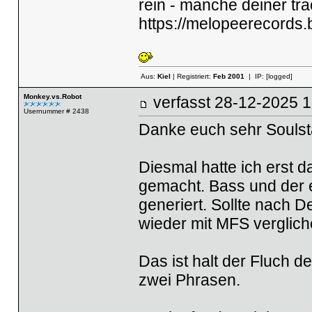
rein - manche deiner tr
https://melopeerecords
Aus:
Kiel
| Registriert:
Feb 2001
| IP:
[logged]
Monkey.vs.Robot
verfasst
28-12-2025
Usernummer # 2438
Danke euch sehr Souls
Diesmal hatte ich erst
gemacht. Bass und der 
generiert. Sollte nach D
wieder mit MFS verglic
Das ist halt der Fluch d
zwei Phrasen.