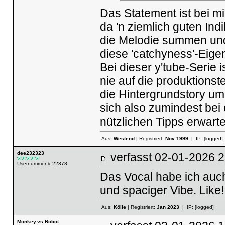
Das Statement ist bei m
da 'n ziemlich guten Ind
die Melodie summen und
diese 'catchyness'-Eigen
Bei dieser y'tube-Serie 
nie auf die produktions
die Hintergrundstory um
sich also zumindest bei 
nützlichen Tipps erwarte
Aus:
Westend
| Registriert:
Nov 1999
| IP:
[logged]
dee232323
verfasst
02-01-2026
Usernummer # 22378
Das Vocal habe ich auch
und spaciger Vibe. Like!
Aus:
Kölle
| Registriert:
Jan 2023
| IP:
[logged]
Monkey.vs.Robot