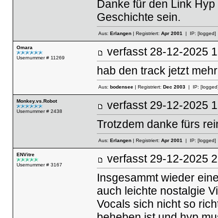
Danke für den Link Hyp a
Geschichte sein.
Aus:
Erlangen
| Registriert:
Apr 2001
| IP:
[logged]
Omara
verfasst
28-12-2025
Usernummer # 11269
hab den track jetzt meh
Aus:
bodensee
| Registriert:
Dec 2003
| IP:
[logged
Monkey.vs.Robot
verfasst
29-12-2025
Usernummer # 2438
Trotzdem danke fürs r
Aus:
Erlangen
| Registriert:
Apr 2001
| IP:
[logged]
ENVitre
verfasst
29-12-2025
Usernummer # 3167
Insgesammt wieder eine 
auch leichte nostalgie V
Vocals sich nicht so rich
beheben ist und hyp mus