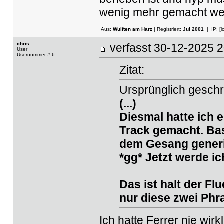
wenig mehr gemacht wer
Aus:
Wulften am Harz
| Registriert:
Jul 2001
| IP:
[l
chris
verfasst
30-12-2025
User
Usernummer # 6
Zitat:
Ursprünglich geschr
(...)
Diesmal hatte ich 
Track gemacht. Bas
dem Gesang generie
*gg* Jetzt werde i
Das ist halt der Fl
nur diese zwei Phras
Ich hatte Ferrer nie wirk