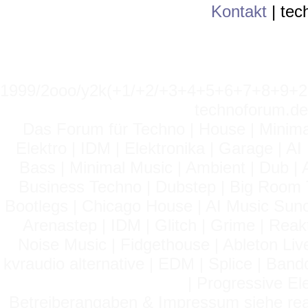
Kontakt
|
tec
1999/2ooo/y2k(+1/+2/+3+4+5+6+7+8+9
technoforum.de
Das Forum für Techno | House | Minima
Elektro | IDM | Elektronika | Garage | A
Bass | Minimal Music | Ambient | Dub | 
Business Techno | Dubstep | Big Room 
Bootlegs | Chicago House | AI Music Suno 
Arenastep | IDM | Glitch | Grime | Rea
Noise Music | Fidgethouse | Ableton Liv
kvraudio alternative | EDM | Splice | Ba
| Progressive El
Betreiberangaben & Impressum siehe read