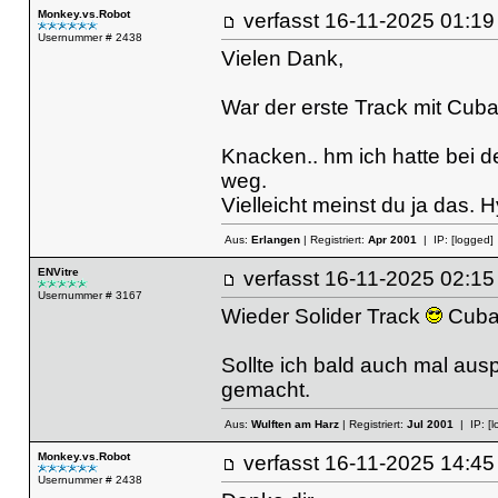
Monkey.vs.Robot
verfasst
16-11-2025 01
Usernummer # 2438
Vielen Dank,
War der erste Track mit Cub
Knacken.. hm ich hatte bei d
weg.
Vielleicht meinst du ja das. 
Aus:
Erlangen
| Registriert:
Apr 2001
| IP:
[logged]
ENVitre
verfasst
16-11-2025 02
Usernummer # 3167
Wieder Solider Track
Cubas
Sollte ich bald auch mal aus
gemacht.
Aus:
Wulften am Harz
| Registriert:
Jul 2001
| IP:
[l
Monkey.vs.Robot
verfasst
16-11-2025 14
Usernummer # 2438