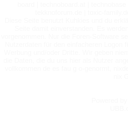
board | technoboard.at | technobase 
tekknoforum.de | toxic-family.de 
Diese Seite benutzt Kuhkies und du erklä
Seite damit einverstanden. Es werden
vorgenommen. Nur die Foren-Software setz
Nutzerdaten für den einfacheren Logon für
Werbung und/oder Dritte. Wir geben niema
die Daten, die du uns hier als Nutzer ang
vollkommen de es fau g o-genormt, nixde
nix 
Powered b
UBB.c