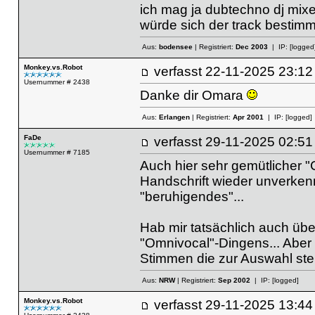
ich mag ja dubtechno dj mixe
würde sich der track bestimm
Aus:
bodensee
| Registriert:
Dec 2003
| IP:
[logged
Monkey.vs.Robot
verfasst
22-11-2025 23
Usernummer # 2438
Danke dir Omara
Aus:
Erlangen
| Registriert:
Apr 2001
| IP:
[logged]
FaDe
verfasst
29-11-2025 02
Usernummer # 7185
Auch hier sehr gemütlicher "
Handschrift wieder unverkennb
"beruhigendes"...
Hab mir tatsächlich auch üb
"Omnivocal"-Dingens... Aber
Stimmen die zur Auswahl steh
Aus:
NRW
| Registriert:
Sep 2002
| IP:
[logged]
Monkey.vs.Robot
verfasst
29-11-2025 13