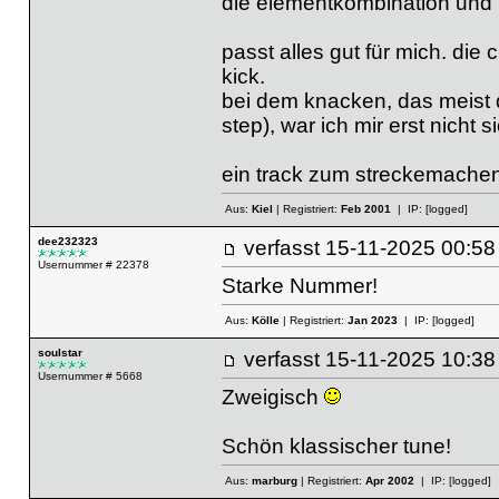
die elementkombination und i
passt alles gut für mich. die 
kick.
bei dem knacken, das meist d
step), war ich mir erst nicht 
ein track zum streckemachen 
Aus:
Kiel
| Registriert:
Feb 2001
| IP:
[logged]
dee232323
verfasst
15-11-2025 00
Usernummer # 22378
Starke Nummer!
Aus:
Kölle
| Registriert:
Jan 2023
| IP:
[logged]
soulstar
verfasst
15-11-2025 10
Usernummer # 5668
Zweigisch
Schön klassischer tune!
Aus:
marburg
| Registriert:
Apr 2002
| IP:
[logged]