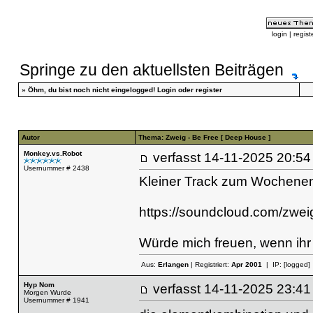
login
|
regist
Springe zu den aktuellsten Beiträgen
»
Öhm, du bist noch nicht eingelogged!
Login
oder
register
Autor
Thema: Zweig - Be Free [ Deep House ]
Monkey.vs.Robot
verfasst
14-11-2025 20
Usernummer # 2438
Kleiner Track zum Wochene
https://soundcloud.com/zweig
Würde mich freuen, wenn ihr 
Aus:
Erlangen
| Registriert:
Apr 2001
| IP:
[logged]
Hyp Nom
verfasst
14-11-2025 23
Morgen Wurde
Usernummer # 1941