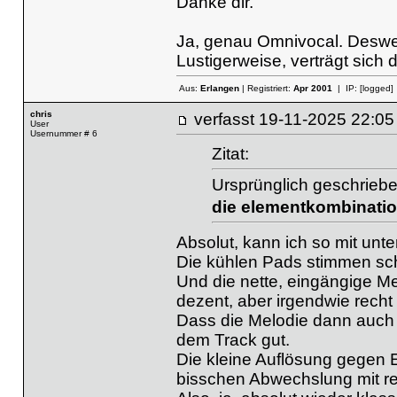
Danke dir.
Ja, genau Omnivocal. Deswe
Lustigerweise, verträgt sich 
Aus:
Erlangen
| Registriert:
Apr 2001
| IP:
[logged]
chris
verfasst
19-11-2025 22
User
Usernummer # 6
Zitat:
Ursprünglich geschrieb
die elementkombination
Absolut, kann ich so mit unte
Die kühlen Pads stimmen sch
Und die nette, eingängige M
dezent, aber irgendwie recht co
Dass die Melodie dann auch n
dem Track gut.
Die kleine Auflösung gegen 
bisschen Abwechslung mit re