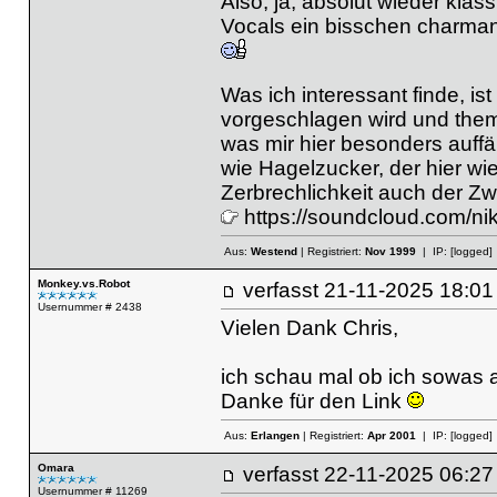
Also, ja, absolut wieder klas
Vocals ein bisschen charman
Was ich interessant finde, is
vorgeschlagen wird und thema
was mir hier besonders auffällt
wie Hagelzucker, der hier wi
Zerbrechlichkeit auch der Zw
https://soundcloud.com/ni
Aus:
Westend
| Registriert:
Nov 1999
| IP:
[logged]
Monkey.vs.Robot
verfasst
21-11-2025 18
Usernummer # 2438
Vielen Dank Chris,
ich schau mal ob ich sowas
Danke für den Link
Aus:
Erlangen
| Registriert:
Apr 2001
| IP:
[logged]
Omara
verfasst
22-11-2025 06
Usernummer # 11269