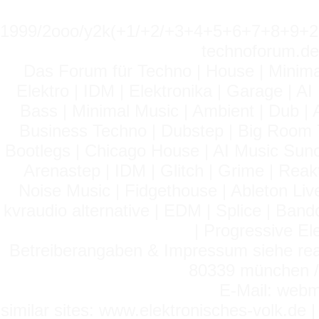
1999/2ooo/y2k(+1/+2/+3+4+5+6+7+8+9
technoforum.de
Das Forum für Techno | House | Minima
Elektro | IDM | Elektronika | Garage | A
Bass | Minimal Music | Ambient | Dub | 
Business Techno | Dubstep | Big Room 
Bootlegs | Chicago House | AI Music Suno 
Arenastep | IDM | Glitch | Grime | Rea
Noise Music | Fidgethouse | Ableton Liv
kvraudio alternative | EDM | Splice | Ba
| Progressive El
Betreiberangaben & Impressum siehe read
80339 münchen / 
E-Mail: webm
similar sites: www.elektronisches-volk.de