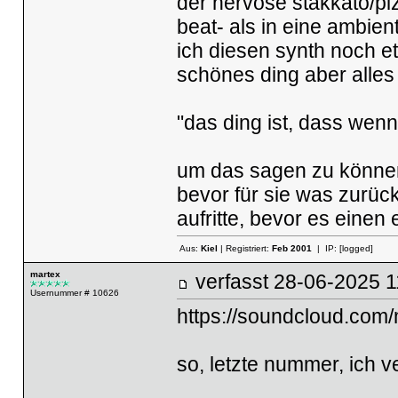
der nervöse stakkato/piz
beat- als in eine ambien
ich diesen synth noch 
schönes ding aber alles
"das ding ist, dass wenn 
um das sagen zu können, 
bevor für sie was zurüc
aufritte, bevor es einen
Aus:
Kiel
| Registriert:
Feb 2001
| IP:
[logged]
martex
verfasst
28-06-2025
Usernummer # 10626
https://soundcloud.com
so, letzte nummer, ich 