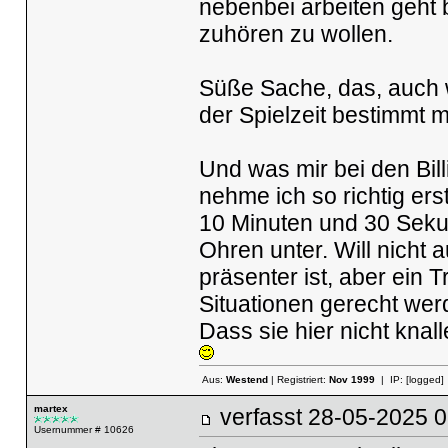
nebenbei arbeiten geht b
zuhören zu wollen.
Süße Sache, das, auch we
der Spielzeit bestimmt m
Und was mir bei den Bill
nehme ich so richtig er
10 Minuten und 30 Sekund
Ohren unter. Will nicht 
präsenter ist, aber ein 
Situationen gerecht wer
Dass sie hier nicht knall
Aus:
Westend
| Registriert:
Nov 1999
| IP:
[logged]
martex
verfasst
28-05-2025
Usernummer # 10626