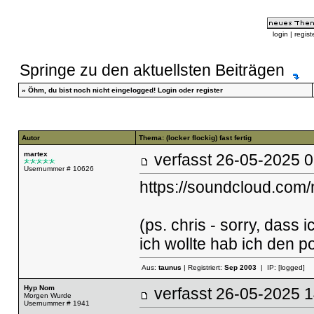
login
|
regist
Springe zu den aktuellsten Beiträgen
»
Öhm, du bist noch nicht eingelogged!
Login
oder
register
Autor
Thema: (locker flockig) fast fertig
martex
verfasst
26-05-2025
Usernummer # 10626
https://soundcloud.com/
(ps. chris - sorry, dass 
ich wollte hab ich den p
Aus:
taunus
| Registriert:
Sep 2003
| IP:
[logged]
Hyp Nom
verfasst
26-05-2025
Morgen Wurde
Usernummer # 1941