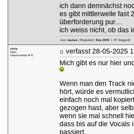
ich dann demnächst no
es gibt mittlerweile fas
überforderung pur....
ich weiss nicht, ob da
Aus:
taunus
| Registriert:
Sep 2003
| IP:
[logged]
chris
verfasst
28-05-2025
User
Usernummer # 6
Mich gibt es nur hier un
Wenn man den Track ni
hört, würde es vermutlic
einfach noch mal kopier
gezogen hast, aber selb
wenn sie mal schnell hie
dass bis auf die Vocals
passiert.