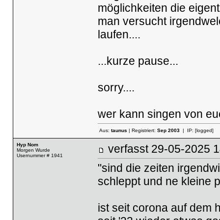
möglichkeiten die eigentl
man versucht irgendwelc
laufen....
...kurze pause...
sorry....
wer kann singen von e
Aus:
taunus
| Registriert:
Sep 2003
| IP:
[logged]
Hyp Nom
verfasst
29-05-2025
Morgen Wurde
Usernummer # 1941
"sind die zeiten irgendw
schleppt und ne kleine 
ist seit corona auf dem 