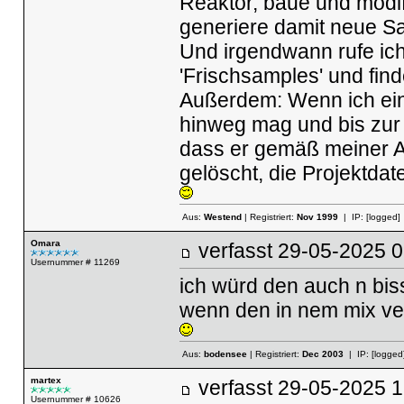
Reaktor, baue und modi
generiere damit neue Sam
Und irgendwann rufe ich
'Frischsamples' und find
Außerdem: Wenn ich eine
hinweg mag und bis zur 
dass er gemäß meiner A
gelöscht, die Projektdat
Aus:
Westend
| Registriert:
Nov 1999
| IP:
[logged]
Omara
verfasst
29-05-2025
Usernummer # 11269
ich würd den auch n bis
wenn den in nem mix ve
Aus:
bodensee
| Registriert:
Dec 2003
| IP:
[logged
martex
verfasst
29-05-2025
Usernummer # 10626