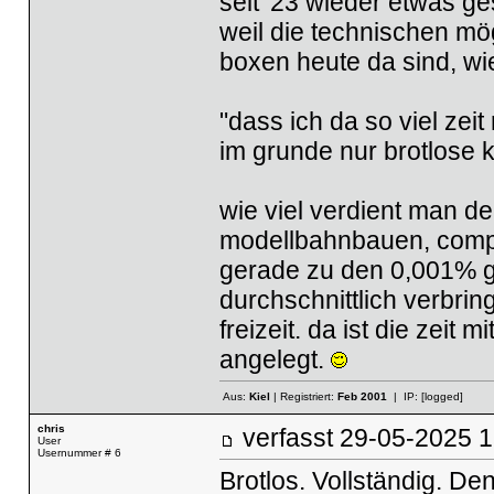
seit '23 wieder etwas ge
weil die technischen mö
boxen heute da sind, wie
"dass ich da so viel zei
im grunde nur brotlose 
wie viel verdient man d
modellbahnbauen, compu
gerade zu den 0,001% ge
durchschnittlich verbring
freizeit. da ist die zeit
angelegt.
Aus:
Kiel
| Registriert:
Feb 2001
| IP:
[logged]
chris
verfasst
29-05-2025
User
Usernummer # 6
Brotlos. Vollständig. De