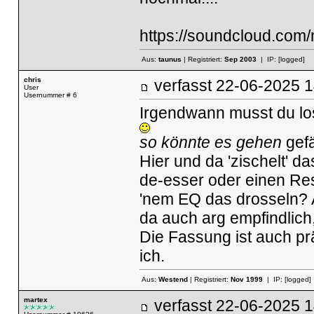
https://soundcloud.com
Aus:
taunus
| Registriert:
Sep 2003
| IP:
[logged]
chris
verfasst
22-06-2025
User
Usernummer # 6
Irgendwann musst du lo
so könnte es gehen
gefä
Hier und da 'zischelt' da
de-esser oder einen Re
'nem EQ das drosseln? A
da auch arg empfindlich,
Die Fassung ist auch präs
ich.
Aus:
Westend
| Registriert:
Nov 1999
| IP:
[logged]
martex
verfasst
22-06-2025