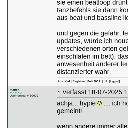
sie einen beatloop drun
tanzbefehls sie dann kon
aus beat und bassline lie
und gegen die gefahr, f
updates, würde ich neue
verschiedenen orten gehö
einschlafen im bett). da
anwesenheit anderer leu
distanzierter wahr.
Aus:
Kiel
| Registriert:
Feb 2001
| IP:
[logged]
martex
verfasst
18-07-2025
Usernummer # 10626
achja... hypie
.... ich 
gemeint!
wenn andere immer alle