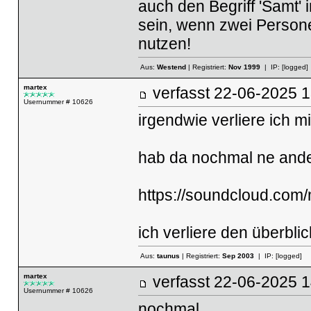
auch den Begriff 'Samt
sein, wenn zwei Person
nutzen!
Aus:
Westend
| Registriert:
Nov 1999
| IP:
[logged]
martex
verfasst
22-06-2025
Usernummer # 10626
irgendwie verliere ich m
hab da nochmal ne ande
https://soundcloud.com
ich verliere den überbli
Aus:
taunus
| Registriert:
Sep 2003
| IP:
[logged]
martex
verfasst
22-06-2025
Usernummer # 10626
nochmal....