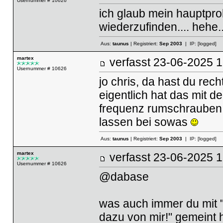
Usernummer # 10626
ich glaub mein hauptprob
wiederzufinden.... hehe..
Aus:
taunus
| Registriert:
Sep 2003
| IP:
[logged]
martex
verfasst
23-06-2025
Usernummer # 10626
jo chris, da hast du rech
eigentlich hat das mit de
frequenz rumschrauben i
lassen bei sowas
Aus:
taunus
| Registriert:
Sep 2003
| IP:
[logged]
martex
verfasst
23-06-2025
Usernummer # 10626
@dabase
was auch immer du mit "E
dazu von mir!" gemeint h