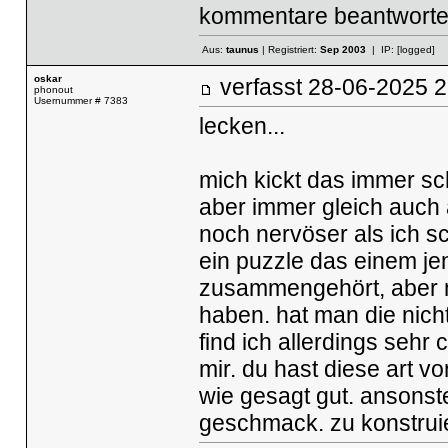
kommentare beantworte i
Aus:
taunus
| Registriert:
Sep 2003
| IP:
[logged]
oskar
verfasst
28-06-2025
phonout
Usernummer # 7383
lecken...
mich kickt das immer sch
aber immer gleich auch 
noch nervöser als ich sc
ein puzzle das einem je
zusammengehört, aber m
haben. hat man die nicht
find ich allerdings sehr 
mir. du hast diese art v
wie gesagt gut. ansonst
geschmack. zu konstruie