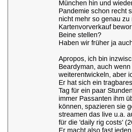
München hin und wieder
Pandemie schon recht sti
nicht mehr so genau zu n
Kartenvorverkauf beworbe
Beine stellen?
Haben wir früher ja auc
Apropos, ich bin inzwi
Beardyman, auch wenn si
weiterentwickeln, aber ic
Er hat sich ein tragbare
Tag für ein paar Stunde
immer Passanten ihm üb
können, spazieren sie 
streamen das live u.a. 
für die 'daily rig costs' 
Er macht also fast jede