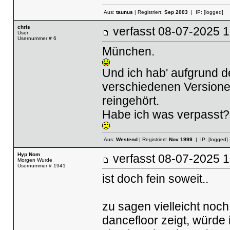
Aus:
taunus
| Registriert:
Sep 2003
| IP:
[logged]
chris
verfasst
08-07-2025
User
Usernummer # 6
München.
Und ich hab' aufgrund d
verschiedenen Versionen
reingehört.
Habe ich was verpasst?
Aus:
Westend
| Registriert:
Nov 1999
| IP:
[logged]
Hyp Nom
verfasst
08-07-2025
Morgen Wurde
Usernummer # 1941
ist doch fein soweit..
zu sagen vielleicht noch
dancefloor zeigt, würde