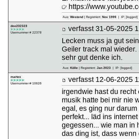
https://www.youtub
Aus:
Westend
| Registriert:
Nov 1999
| IP:
[logged]
dee232323
verfasst
31-05-2025
Usernummer # 22378
Lecken muss ja gut sein,
Geiler track mal wieder. 
sehr gut denke ich.
Aus:
Kölle
| Registriert:
Jan 2023
| IP:
[logged]
martex
verfasst
12-06-2025
Usernummer # 10626
irgendwie hast du recht c
musik hatte bei mir nie 
egal, es ging nur darum 
perfekt... läd ins intern
gegessen... wie man in 
das ding ist, dass wenn d