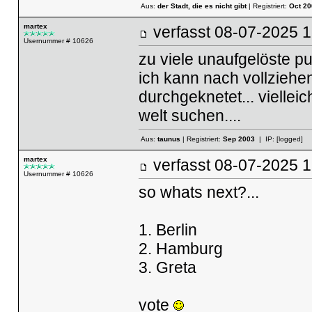
Aus:
der Stadt, die es nicht gibt
| Registriert:
Oct 20
martex
verfasst
08-07-2025
Usernummer # 10626
zu viele unaufgelöste p
ich kann nach vollziehe
durchgeknetet... vielleic
welt suchen....
Aus:
taunus
| Registriert:
Sep 2003
| IP:
[logged]
martex
verfasst
08-07-2025
Usernummer # 10626
so whats next?...
1. Berlin
2. Hamburg
3. Greta
vote