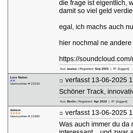
die frage ist eigentlic
damit so viel geld verd
egal, ich machs auch nu
hier nochmal ne andere 
https://soundcloud.com
Aus:
taunus
| Registriert:
Sep 2003
| IP:
[logged]
Love Nation
verfasst
13-06-2025
Usernummer # 22434
Schöner Track, innovati
Aus:
Berlin
| Registriert:
Apr 2024
| IP:
[logged]
dabase
verfasst
13-06-2025
Usernummer # 21890
Was auch immer du da mi
interessant .. und zwar a