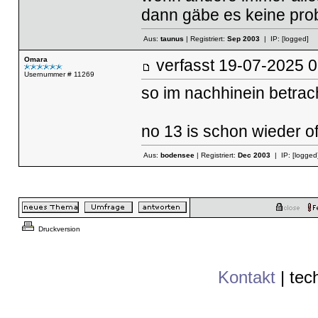
dann gäbe es keine prob
Aus:
taunus
| Registriert:
Sep 2003
| IP:
[logged]
Omara
verfasst
19-07-2025
Usernummer # 11269
so im nachhinein betrac
no 13 is schon wieder of
Aus:
bodensee
| Registriert:
Dec 2003
| IP:
[logged
Druckversion
Kontakt
|
tec