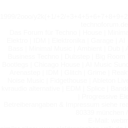
1999/2ooo/y2k(+1/+2/+3+4+5+6+7+8+9
technoforum.de
Das Forum für Techno | House | Minima
Elektro | IDM | Elektronika | Garage | A
Bass | Minimal Music | Ambient | Dub | 
Business Techno | Dubstep | Big Room 
Bootlegs | Chicago House | AI Music Suno 
Arenastep | IDM | Glitch | Grime | Rea
Noise Music | Fidgethouse | Ableton Liv
kvraudio alternative | EDM | Splice | Ba
| Progressive El
Betreiberangaben & Impressum siehe read
80339 münchen / 
E-Mail: webm