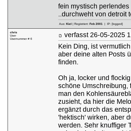
fein mystisch perlendes
..durchweht von detroit
Aus:
Kiel
| Registriert:
Feb 2001
| IP:
[logged]
chris
verfasst
26-05-2025
User
Usernummer # 6
Kein Ding, ist vermutlic
aber deine alten Posts ü
finden.
Oh ja, locker und flockig 
schöne Umschreibung, f
man den Kohlensäurebl
zusieht, da hier die Me
ergänzt durch das ents
'hektisch' wirken, aber
werden. Sehr knuffiger 