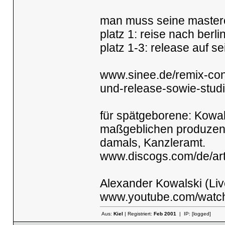
man muss seine masterc
platz 1: reise nach berl
platz 1-3: release auf s
www.sinee.de/remix-cont
und-release-sowie-studi
für spätgeborene: Kowal
maßgeblichen produzent
damals, Kanzleramt.
www.discogs.com/de/art
Alexander Kowalski (Liv
www.youtube.com/wat
Aus:
Kiel
| Registriert:
Feb 2001
| IP:
[logged]