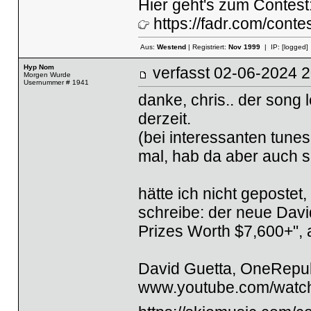
Hier geht's zum Contest
https://fadr.com/conte
Aus:
Westend
| Registriert:
Nov 1999
| IP:
[logged]
Hyp Nom
verfasst
02-06-2024
Morgen Wurde
Usernummer # 1941
danke, chris.. der song l
derzeit.
(bei interessanten tunes
mal, hab da aber auch s
hätte ich nicht gepostet
schreibe: der neue Davi
Prizes Worth $7,600+", a
David Guetta, OneRepub
www.youtube.com/wat