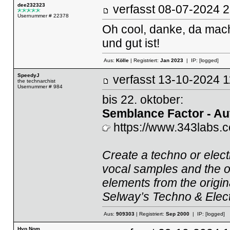
dee232323
verfasst
08-07-2024
Usernummer # 22378
Oh cool, danke, da mac
und gut ist!
Aus:
Kölle
| Registriert:
Jan 2023
| IP:
[logged]
SpeedyJ
verfasst
13-10-2024
the technarchist
Usernummer # 984
bis 22. oktober:
Semblance Factor - Au
https://www.343labs.
Create a techno or elect
vocal samples and the o
elements from the origi
Selway’s Techno & Elec
Aus:
909303
| Registriert:
Sep 2000
| IP:
[logged]
Hyp Nom