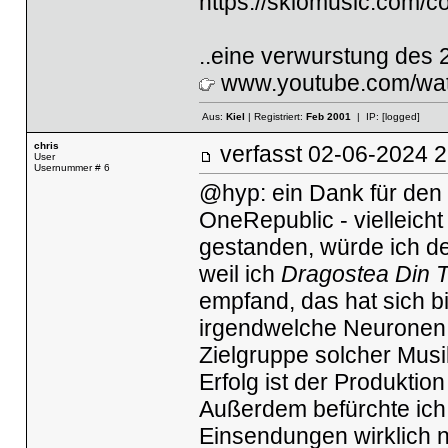
https://skiomusic.com/c
..eine verwurstung des
www.youtube.com/w
Aus:
Kiel
| Registriert:
Feb 2001
| IP:
[logged]
chris
verfasst
02-06-2024
User
Usernummer # 6
@hyp: ein Dank für den 
OneRepublic - vielleicht
gestanden, würde ich de
weil ich
Dragostea Din T
empfand, das hat sich bi
irgendwelche Neuronen,
Zielgruppe solcher Musi
Erfolg ist der Produktio
Außerdem befürchte ich,
Einsendungen wirklich n