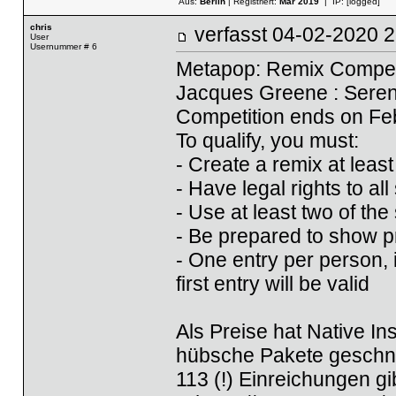
Aus:
Berlin
| Registriert:
Mar 2019
| IP:
[logged]
chris
verfasst
04-02-2020
User
Usernummer # 6
Metapop: Remix Competi
Jacques Greene : Seren
Competition ends on Fe
To qualify, you must:
- Create a remix at leas
- Have legal rights to a
- Use at least two of th
- Be prepared to show pr
- One entry per person,
first entry will be valid
Als Preise hat Native Ins
hübsche Pakete geschnür
113 (!) Einreichungen gib