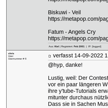
Biskuwi - Veil
https://metapop.com/pa
Fatum - Angels Cry
https://metapop.com/p
Aus:
Kiel
| Registriert:
Feb 2001
| IP:
[logged]
chris
verfasst
14-09-2022
User
Usernummer # 6
@hyp, danke!
Lustig, weil: Der Contest 
vor ein paar längeren W
ihre y'tube-Tutorials erw
mitunter durchaus nützli
Dass sie in Sachen Musi