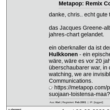
Metapop: Remix Co
danke, chris.. echt gute
das Jacques Greene-alb
jahres-chart gelandet.
ein oberknaller da ist d
Hulkkonen
- ein episch
wäre, wäre es vor 20 ja
überschaubarer war, in 
watching, we are invisib
Communications.
https://metapop.com/
suojaan-toistensa-maa
Aus:
Kiel
| Registriert:
Feb 2001
| IP:
[logged]
s.sheppert