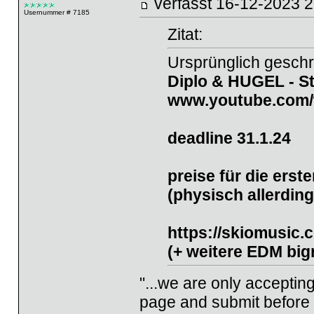
verfasst
16-12-2023
Usernummer # 7185
Zitat:
Ursprünglich gesch
Diplo & HUGEL - St
www.youtube.com
deadline 31.1.24
preise für die erst
(physisch allerdin
https://skiomusic.
(+ weitere EDM big
"...we are only accepti
page and submit before w