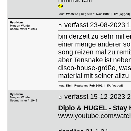
Aus:
Westend
| Registriert:
Nov 1999
| IP:
[logged]
Hyp Nom
verfasst
23-08-2023
Morgen Wurde
Usernummer # 1941
bin derzeit zu sehr mit 
einer menge anderer son
song reizen mal zu remix
aber Tensnake ist nebe
disco-house-größe, was 
material mit seiner allz
Aus:
Kiel
| Registriert:
Feb 2001
| IP:
[logged]
Hyp Nom
verfasst
15-12-2023
Morgen Wurde
Usernummer # 1941
Diplo & HUGEL - Stay H
www.youtube.com/wat