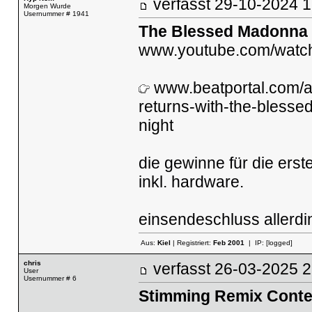
verfasst
29-10-2024
Morgen Wurde
Usernummer # 1941
The Blessed Madonna &
www.youtube.com/wat
www.beatportal.com/ar
returns-with-the-bless
night
die gewinne für die erst
inkl. hardware.
einsendeschluss allerdi
Aus:
Kiel
| Registriert:
Feb 2001
| IP:
[logged]
chris
verfasst
26-03-2025
User
Usernummer # 6
Stimming Remix Conte