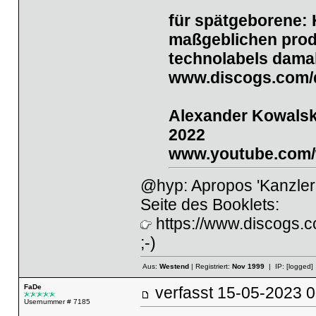
für spätgeborene: 
maßgeblichen prod
technolabels damal
www.discogs.com/d
Alexander Kowalski
2022
www.youtube.com
@hyp: Apropos 'Kanzlera
Seite des Booklets:
https://www.discogs.
;-)
Aus:
Westend
| Registriert:
Nov 1999
| IP:
[logged]
FaDe
verfasst
15-05-2023
Usernummer # 7185