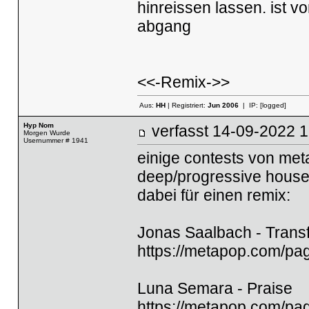
hinreissen lassen. ist v
abgang
<<-Remix->>
Aus:
HH
| Registriert:
Jun 2006
| IP:
[logged]
Hyp Nom
verfasst
14-09-2022
Morgen Wurde
Usernummer # 1941
einige contests von met
deep/progressive house u
dabei für einen remix:
Jonas Saalbach - Trans
https://metapop.com/pa
Luna Semara - Praise
https://metapop.com/pa