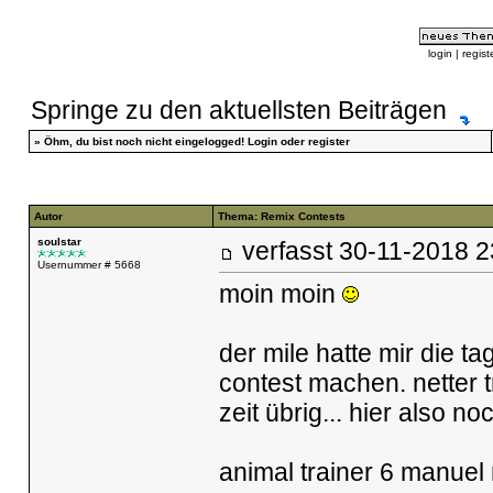
login
|
regist
Springe zu den aktuellsten Beiträgen
»
Öhm, du bist noch nicht eingelogged!
Login
oder
register
Autor
Thema: Remix Contests
soulstar
verfasst
30-11-2018
Usernummer # 5668
moin moin
der mile hatte mir die t
contest machen. netter t
zeit übrig... hier also no
animal trainer 6 manue