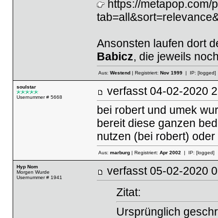
https://metapop.com/
tab=all&sort=relevance
Ansonsten laufen dort de
Babicz
, die jeweils noc
Aus:
Westend
| Registriert:
Nov 1999
| IP:
[logged]
soulstar
verfasst
04-02-2020
Usernummer # 5668
bei robert und umek wurde
bereit diese ganzen be
nutzen (bei robert) oder
Aus:
marburg
| Registriert:
Apr 2002
| IP:
[logged]
Hyp Nom
verfasst
05-02-2020
Morgen Wurde
Usernummer # 1941
Zitat:
Ursprünglich geschr