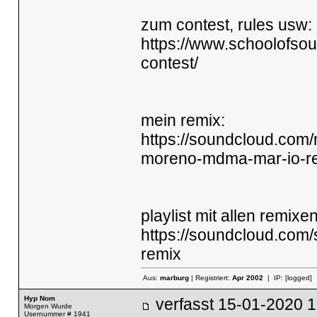
zum contest, rules usw:
https://www.schoolofsou
contest/
mein remix:
https://soundcloud.com
moreno-mdma-mar-io-r
playlist mit allen remixen
https://soundcloud.com/
remix
Aus:
marburg
| Registriert:
Apr 2002
| IP:
[logged]
Hyp Nom
verfasst
15-01-2020
Morgen Wurde
Usernummer # 1941