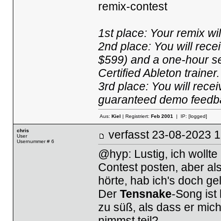
remix-contest
1st place: Your remix wi
2nd place: You will rece
$599) and a one-hour ses
Certified Ableton trainer.
3rd place: You will rec
guaranteed demo feedb
Aus:
Kiel
| Registriert:
Feb 2001
| IP:
[logged]
chris
verfasst
23-08-2023
User
Usernummer # 6
@hyp: Lustig, ich wollte
Contest posten, aber als
hörte, hab ich's doch ge
Der
Tensnake
-Song ist
zu süß, als dass er mich
nimmst teil?