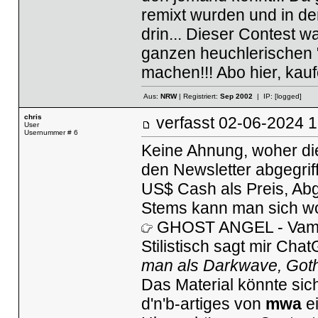
remixt wurden und in d
drin... Dieser Contest 
ganzen heuchlerischen "O
machen!!! Abo hier, kaufe
Aus:
NRW
| Registriert:
Sep 2002
| IP:
[logged]
chris
verfasst
02-06-2024
User
Usernummer # 6
Keine Ahnung, woher di
den Newsletter abgegrif
US$ Cash als Preis, Abg
Stems kann man sich wo
GHOST ANGEL - Vam
Stilistisch sagt mir Ch
man als Darkwave, Goth
Das Material könnte sic
d'n'b-artiges von
mwa
ei