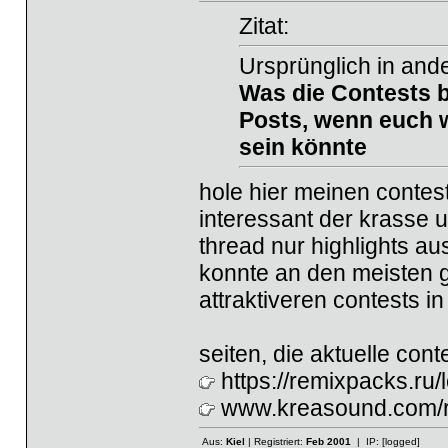
Zitat:
Ursprünglich in and
Was die
Contests
b
Posts, wenn euch w
sein könnte
hole hier meinen contest
interessant der krasse u
thread nur highlights a
konnte an den meisten g
attraktiveren contests in
seiten, die aktuelle conte
https://remixpacks.ru
www.kreasound.com/re
Aus:
Kiel
| Registriert:
Feb 2001
| IP:
[logged]