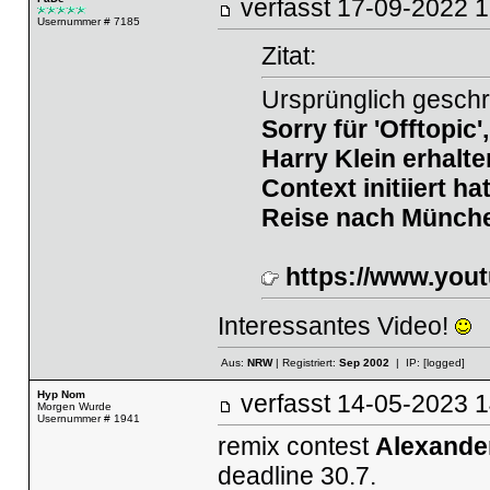
verfasst
17-09-2022
Usernummer # 7185
Zitat:
Ursprünglich geschr
Sorry für 'Offtopic
Harry Klein erhalte
Context initiiert ha
Reise nach München
https://www.yo
Interessantes Video!
Aus:
NRW
| Registriert:
Sep 2002
| IP:
[logged]
Hyp Nom
verfasst
14-05-2023
Morgen Wurde
Usernummer # 1941
remix contest
Alexande
deadline 30.7.