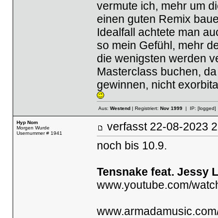
vermute ich, mehr um d
einen guten Remix bauen
Idealfall achtete man au
so mein Gefühl, mehr der
die wenigsten werden v
Masterclass buchen, da -
gewinnen, nicht exorbit
Aus:
Westend
| Registriert:
Nov 1999
| IP:
[logged]
Hyp Nom
verfasst
22-08-2023
Morgen Wurde
Usernummer # 1941
noch bis 10.9.
Tensnake feat. Jessy L
www.youtube.com/wat
www.armadamusic.com/un