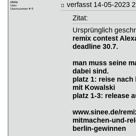
chris
verfasst
14-05-2023
User
Usernummer # 6
Zitat:
Ursprünglich gesch
remix contest
Alex
deadline 30.7.
man muss seine ma
dabei sind.
platz 1: reise nach
mit Kowalski
platz 1-3: release 
www.sinee.de/remix
mitmachen-und-rele
berlin-gewinnen