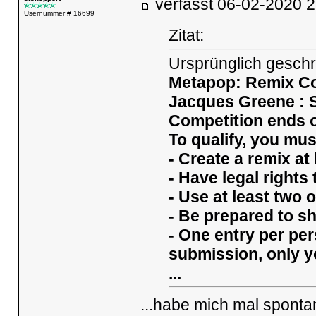
verfasst
06-02-2020
Usernummer # 16699
Zitat:
Ursprünglich geschr
Metapop: Remix Co
Jacques Greene : S
Competition ends o
To qualify, you mus
- Create a remix at
- Have legal rights
- Use at least two 
- Be prepared to sh
- One entry per pe
submission, only you
...
...habe mich mal spont