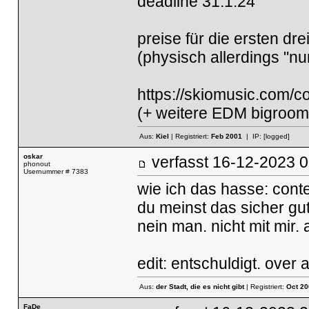
deadline 31.1.24
preise für die ersten dr
(physisch allerdings "n
https://skiomusic.com/co
(+ weitere EDM bigroom-
Aus:
Kiel
| Registriert:
Feb 2001
| IP:
[logged]
oskar
verfasst
16-12-2023
phonout
Usernummer # 7383
wie ich das hasse: conte
du meinst das sicher gut
nein man. nicht mit mir. 
edit: entschuldigt. over 
Aus:
der Stadt, die es nicht gibt
| Registriert:
Oct 20
FaDe