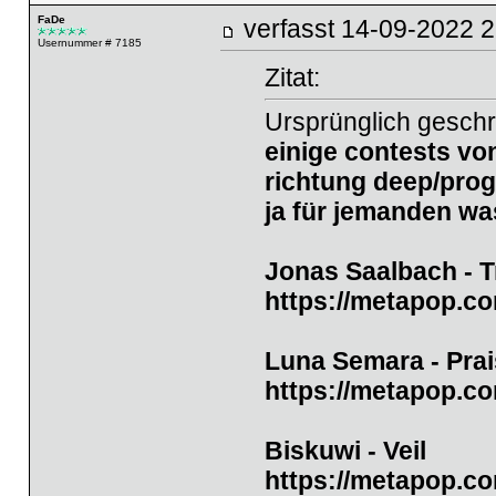
FaDe
verfasst
14-09-2022
Usernummer # 7185
Zitat:
Ursprünglich gesch
einige contests vo
richtung deep/progr
ja für jemanden was
Jonas Saalbach - 
https://metapop.c
Luna Semara - Pra
https://metapop.c
Biskuwi - Veil
https://metapop.c