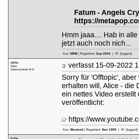
Fatum - Angels Cr
https://metapop.
Hmm jaaa.... Hab in alle 
jetzt auch noch nich...
Aus:
NRW
| Registriert:
Sep 2002
| IP:
[logged]
chris
verfasst
15-09-2022
User
Usernummer # 6
Sorry für 'Offtopic', abe
erhalten will, Alice - di
ein nettes Video erstell
veröffentlicht:
https://www.youtube
Aus:
Westend
| Registriert:
Nov 1999
| IP:
[logged]
FaDe