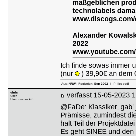
maßgeblichen prod
technolabels damal
www.discogs.com/d
Alexander Kowalski
2022
www.youtube.com
Ich finde sowas immer u
(nur
) 39,90€ an dem C
Aus:
NRW
| Registriert:
Sep 2002
| IP:
[logged]
chris
verfasst
15-05-2023
User
Usernummer # 6
@FaDe: Klassiker, gab' 
Prämisse, zumindest die
halt Teil der Projektdate
Es geht SINEE und den 