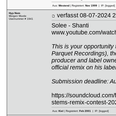
Aus:
Westend
| Registriert:
Nov 1999
| IP:
[logged]
Hyp Nom
verfasst
08-07-2024
Morgen Wurde
Usernummer # 1941
Solee - Shanti
www.youtube.com/wat
This is your opportunity 
Parquet Recordings), t
producer and label owne
official remix on his labe
Submission deadline: Au
https://soundcloud.com/
stems-remix-contest-2
Aus:
Kiel
| Registriert:
Feb 2001
| IP:
[logged]