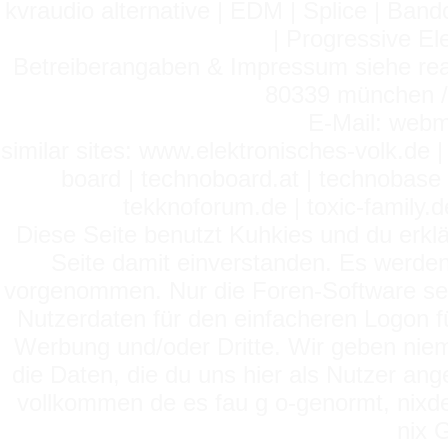
kvraudio alternative | EDM | Splice | Ba
| Progressive El
Betreiberangaben & Impressum siehe read
80339 münchen / 
E-Mail: webm
similar sites: www.elektronisches-volk.de
board | technoboard.at | technobase 
tekknoforum.de | toxic-family.de 
Diese Seite benutzt Kuhkies und du erklä
Seite damit einverstanden. Es werden
vorgenommen. Nur die Foren-Software setz
Nutzerdaten für den einfacheren Logon für
Werbung und/oder Dritte. Wir geben niema
die Daten, die du uns hier als Nutzer ang
vollkommen de es fau g o-genormt, nixde
nix 