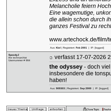
Melan­cholie feiern Hoch
Eine wage­mu­tige, unkon­ve
die allein schon durch i
ganzes Festival zu recht­f
www.artechock.de/film/tex
Aus:
Kiel
| Registriert:
Feb 2001
| IP:
[logged]
SpeedyJ
verfasst
17-07-2026
the technarchist
Usernummer # 984
the odyssey
- doch viel
insbesondere die tonspu
haben!
Aus:
909303
| Registriert:
Sep 2000
| IP:
[logged]