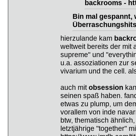
backrooms
-
ht
Bin mal gespannt, w
Überraschungshits 
hierzulande kam
backr
weltweit bereits der mit 
supreme" und "everything
u.a. assoziationen zur s
vivarium und the cell. 
auch mit
obsession
kan
seinen spaß haben. fand
etwas zu plump, um dem h
vorallem von inde navar
btw, thematisch ähnlich,
letztjährige "together" m