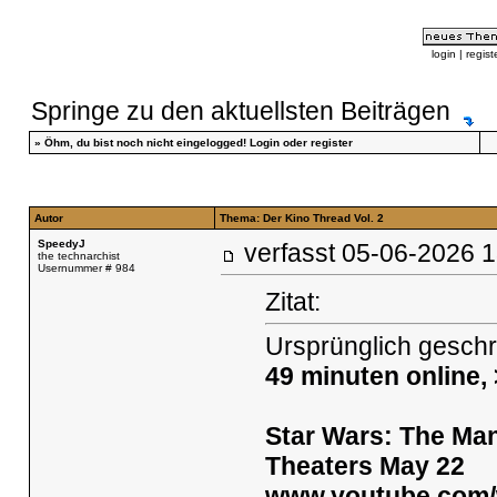
login
|
regist
Springe zu den aktuellsten Beiträgen
»
Öhm, du bist noch nicht eingelogged!
Login
oder
register
Autor
Thema: Der Kino Thread Vol. 2
SpeedyJ
verfasst
05-06-2026
the technarchist
Usernummer # 984
Zitat:
Ursprünglich gesch
49 minuten online,
Star Wars: The Ma
Theaters May 22
www.youtube.com