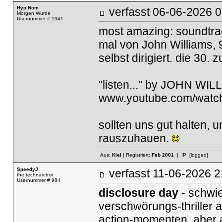
Hyp Nom
verfasst
06-06-2026
Morgen Wurde
Usernummer # 1941
most amazing: soundtr
mal von John Williams, 
selbst dirigiert. die 30.
"listen..." by JOHN W
www.youtube.com/wat
sollten uns gut halten, 
rauszuhauen.
Aus:
Kiel
| Registriert:
Feb 2001
| IP:
[logged]
SpeedyJ
verfasst
11-06-2026
the technarchist
Usernummer # 984
disclosure day
- schwie
verschwörungs-thriller a
action-momenten, aber 