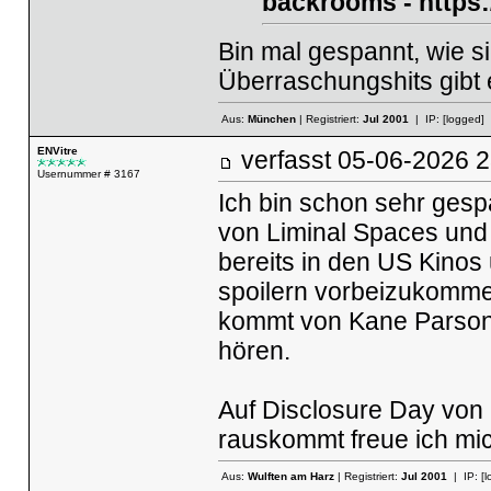
backrooms
-
https
Bin mal gespannt, wie si
Überraschungshits gibt 
Aus:
München
| Registriert:
Jul 2001
| IP:
[logged]
ENVitre
verfasst
05-06-2026
Usernummer # 3167
Ich bin schon sehr ges
von Liminal Spaces und 
bereits in den US Kinos 
spoilern vorbeizukommen
kommt von Kane Parsons
hören.
Auf Disclosure Day von
rauskommt freue ich mich
Aus:
Wulften am Harz
| Registriert:
Jul 2001
| IP:
[l