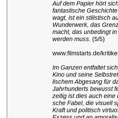
Auf dem Papier hört sic
fantastische Geschichte
wagt, ist ein stilistisc
Wunderwerk, das Grenze
macht, das unbedingt i
werden muss.
(5/5)
www.filmstarts.de/kritike
Im Ganzen entfaltet sich e
Kino und seine Selbst­re­
li­schem Abgesang für d
Jahr­hun­derts bewusst 
zeitig ist dies auch eine
sche Fabel, die visuell spek
Kraft und politisch virtu
Exzess und an amora­li