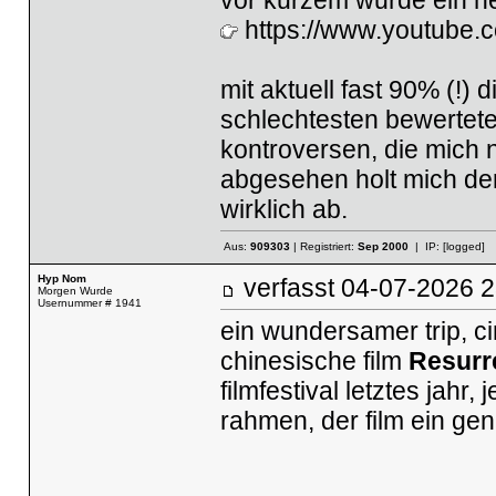
https://www.youtube.
mit aktuell fast 90% (!) 
schlechtesten bewerteter
kontroversen, die mich n
abgesehen holt mich der 
wirklich ab.
Aus:
909303
| Registriert:
Sep 2000
| IP:
[logged]
Hyp Nom
verfasst
04-07-2026
Morgen Wurde
Usernummer # 1941
ein wundersamer trip, c
chinesische film
Resurr
filmfestival letztes jahr, 
rahmen, der film ein ge