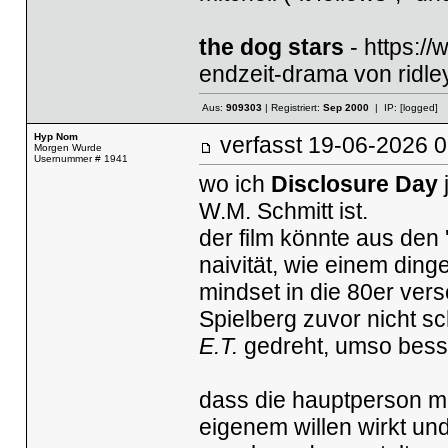
the dog stars
-
https://
endzeit-drama von ridley
Aus:
909303
| Registriert:
Sep 2000
| IP:
[logged]
Hyp Nom
verfasst
19-06-2026
Morgen Wurde
Usernummer # 1941
wo ich
Disclosure Day
j
W.M. Schmitt ist.
der film könnte aus den
naivität, wie einem ding
mindset in die 80er vers
Spielberg zuvor nicht s
E.T.
gedreht, umso besser
dass die hauptperson m
eigenem willen wirkt und