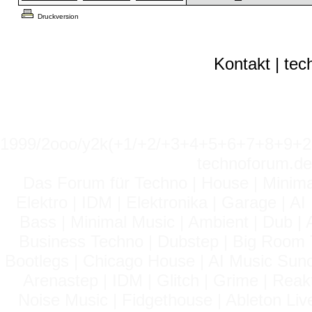
Druckversion
Kontakt
|
tec
1999/2ooo/y2k(+1/+2/+3+4+5+6+7+8+9
technoforum.de
Das Forum für Techno | House | Minima
Elektro | IDM | Elektronika | Garage | A
Bass | Minimal Music | Ambient | Dub | 
Business Techno | Dubstep | Big Room 
Bootlegs | Chicago House | AI Music Suno 
Arenastep | IDM | Glitch | Grime | Rea
Noise Music | Fidgethouse | Ableton Liv