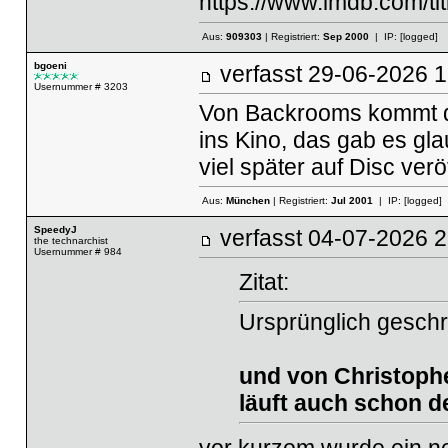
https://www.imdb.com/tit
Aus:
909303
| Registriert:
Sep 2000
| IP:
[logged]
bgoeni
verfasst
29-06-2026
Usernummer # 3203
Von Backrooms kommt d
ins Kino, das gab es gla
viel später auf Disc veröf
Aus:
München
| Registriert:
Jul 2001
| IP:
[logged]
SpeedyJ
verfasst
04-07-2026
the technarchist
Usernummer # 984
Zitat:
Ursprünglich gesch
und von Christoph
läuft auch schon der
vor kurzem wurde ein neue