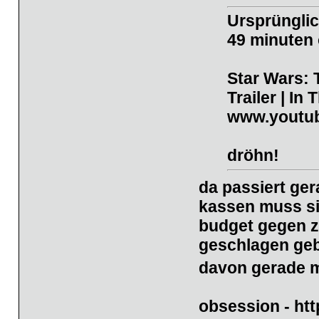
Ursprüngli
49 minuten 
Star Wars:
Trailer | In
www.youtu
dröhn!
da passiert ger
kassen muss sic
budget gegen z
geschlagen geb
davon gerade ma
obsession
-
htt