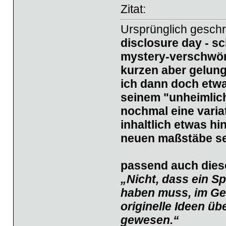
Zitat:
Ursprünglich geschr
disclosure day
- sc
mystery-verschwörun
kurzen aber gelun
ich dann doch etwas
seinem "unheimlic
nochmal eine varia
inhaltlich etwas h
neuen maßstäbe se
passend auch dieses
„Nicht, dass ein Sp
haben muss, im Geg
originelle Ideen ü
gewesen.“