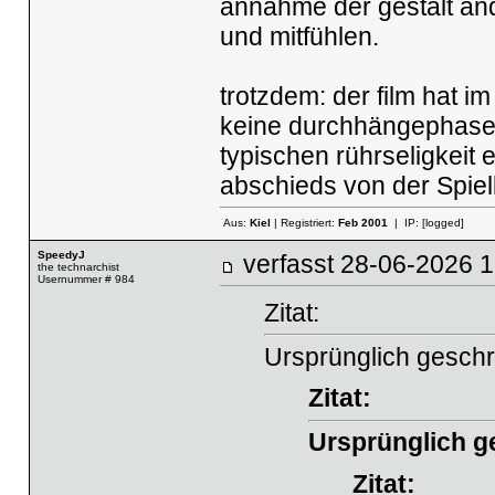
annahme der gestalt ande
und mitfühlen.
trotzdem: der film hat im
keine durchhängephasen
typischen rührseligkeit 
abschieds von der Spiel
Aus:
Kiel
| Registriert:
Feb 2001
| IP:
[logged]
SpeedyJ
verfasst
28-06-2026
the technarchist
Usernummer # 984
Zitat:
Ursprünglich geschr
Zitat:
Ursprünglich g
Zitat: