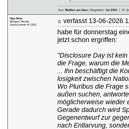
Aus:
Wulften am Harz
| Registriert:
Jul 2001
| IP:
[l
Hyp Nom
verfasst
13-06-2026
Morgen Wurde
Usernummer # 1941
habe für donnerstag ein
jetzt schon ergriffen:
"Disclo­sure Day ist kein 
die Frage, warum die Me
... Ihn beschäf­tigt die 
lo­sig­keit zwischen Nati
Wo Pluribus die Frage s
außen suchen, antwortet
mögli­cher­weise wieder 
Gerade dadurch wird Spi
Gegen­ent­wurf zur gegen­
nach Entlar­vung, sonder