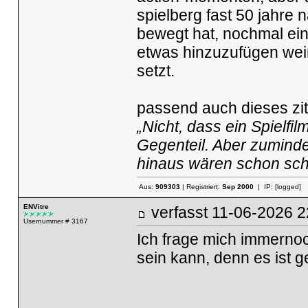
spielberg fast 50 jahr
bewegt hat, nochmal eine
etwas hinzuzufügen wei
setzt.
passend auch dieses zita
„Nicht, dass ein Spielfi
Gegenteil. Aber zumindes
hinaus wären schon sc
Aus:
909303
| Registriert:
Sep 2000
| IP:
[logged]
ENVitre
verfasst
11-06-2026
Usernummer # 3167
Ich frage mich immernoc
sein kann, denn es ist 