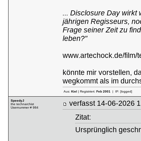
... Disclo­sure Day wirkt 
jäh­rigen Regis­seurs, n
Frage seiner Zeit zu fin
leben?"
www.artechock.de/film/te
könnte mir vorstellen, 
wegkommt als im durchs
Aus:
Kiel
| Registriert:
Feb 2001
| IP:
[logged]
SpeedyJ
verfasst
14-06-2026
the technarchist
Usernummer # 984
Zitat:
Ursprünglich gesch