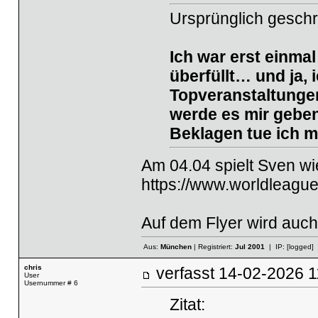
Ursprünglich gesch
Ich war erst einmal
überfüllt… und ja, 
Topveranstaltungen
werde es mir geb
Beklagen tue ich 
Am 04.04 spielt Sven wie
https://www.worldleague
Auf dem Flyer wird auch
Aus:
München
| Registriert:
Jul 2001
| IP:
[logged]
chris
verfasst
14-02-2026
User
Usernummer # 6
Zitat: