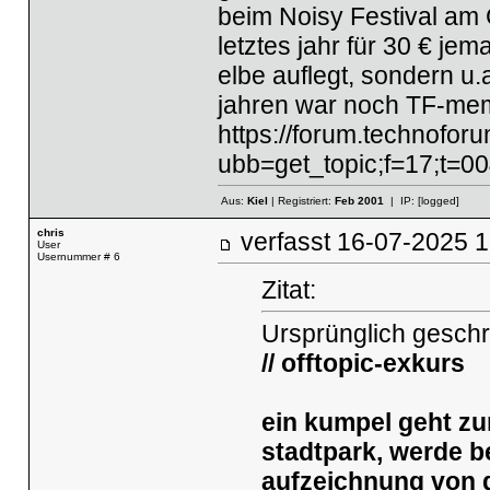
beim Noisy Festival am 
letztes jahr für 30 € je
elbe auflegt, sondern u.
jahren war noch TF-mem
https://forum.technoforu
ubb=get_topic;f=17;t=0
Aus:
Kiel
| Registriert:
Feb 2001
| IP:
[logged]
chris
verfasst
16-07-2025
User
Usernummer # 6
Zitat:
Ursprünglich gesch
// offtopic-exkurs
ein kumpel geht zu
stadtpark, werde be
aufzeichnung von 