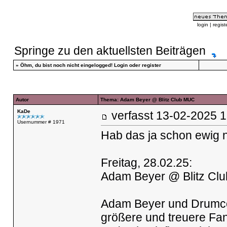
login
|
regist
Springe zu den aktuellsten Beiträgen
»
Öhm, du bist noch nicht eingelogged!
Login
oder
register
Autor
Thema: Adam Beyer @ Blitz Club MUC
KaDe
verfasst
13-02-2025
Usernummer # 1971
Hab das ja schon ewig n
Freitag, 28.02.25:
Adam Beyer @ Blitz Cl
Adam Beyer und Drumco
größere und treuere Fa