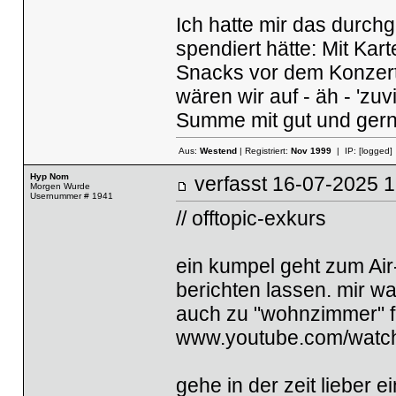
Ich hatte mir das durchg
spendiert hätte: Mit Kar
Snacks vor dem Konzert
wären wir auf - äh - 'zu
Summe mit gut und gern 
Aus:
Westend
| Registriert:
Nov 1999
| IP:
[logged]
Hyp Nom
verfasst
16-07-2025
Morgen Wurde
Usernummer # 1941
// offtopic-exkurs
ein kumpel geht zum Air
berichten lassen. mir wa
auch zu "wohnzimmer" fü
www.youtube.com/wat
gehe in der zeit lieber 