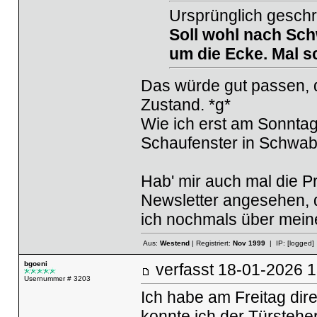
Ursprünglich geschr
Soll wohl nach Sch
um die Ecke. Mal s
Das würde gut passen, d
Zustand. *g*
Wie ich erst am Sonntag
Schaufenster in Schwabi
Hab' mir auch mal die P
Newsletter angesehen, d
ich nochmals über mein
Aus:
Westend
| Registriert:
Nov 1999
| IP:
[logged]
bgoeni
verfasst
18-01-2026
Usernummer # 3203
Ich habe am Freitag dire
konnte ich der Türsteher