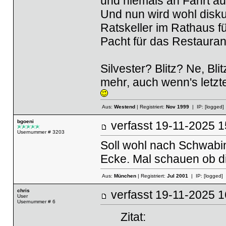
und niemals an Fahrt a
Und nun wird wohl disk
Ratskeller im Rathaus fü
Pacht für das Restaurant
Silvester? Blitz? Ne, Bl
mehr, auch wenn's letz
Aus:
Westend
| Registriert:
Nov 1999
| IP:
[logged]
bgoeni
verfasst
19-11-2025
Usernummer # 3203
Soll wohl nach Schwabin
Ecke. Mal schauen ob d
Aus:
München
| Registriert:
Jul 2001
| IP:
[logged]
chris
verfasst
19-11-2025
User
Usernummer # 6
Zitat: