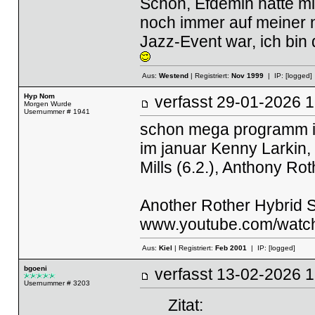
Schön, Efdemin hätte mich
noch immer auf meiner n
Jazz-Event war, ich bin
Aus:
Westend
| Registriert:
Nov 1999
| IP:
[logged]
Hyp Nom
verfasst
29-01-2026
Morgen Wurde
Usernummer # 1941
schon mega programm im
im januar Kenny Larkin,
Mills (6.2.), Anthony Roth
Another Rother Hybrid S
www.youtube.com/watc
Aus:
Kiel
| Registriert:
Feb 2001
| IP:
[logged]
bgoeni
verfasst
13-02-2026
Usernummer # 3203
Zitat: