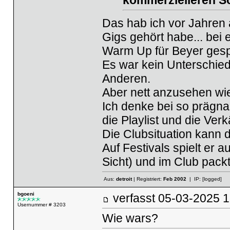
Das hab ich vor Jahren a
Gigs gehört habe... bei 
Warm Up für Beyer gespi
Es war kein Unterschied
Anderen.
Aber nett anzusehen wie
Ich denke bei so prägna
die Playlist und die Ver
Die Clubsituation kann 
Auf Festivals spielt er
Sicht) und im Club packt
Aus:
detroit
| Registriert:
Feb 2002
| IP:
[logged]
bgoeni
verfasst
05-03-2025
Usernummer # 3203
Wie wars?