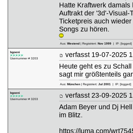
Hatte Kraftwerk damals 
Auftrakt der '3d'-Visual
Ticketpreis auch wieder w
Songs zu hören.
Aus:
Westend
| Registriert:
Nov 1999
| IP:
[logged]
bgoeni
verfasst
19-07-2025
Usernummer # 3203
Heute geht es zu Schall 
sagt mir größtenteils ga
Aus:
München
| Registriert:
Jul 2001
| IP:
[logged]
bgoeni
verfasst
23-09-2025
Usernummer # 3203
Adam Beyer und Dj Hell
im Blitz.
https://luma.com/wrt7