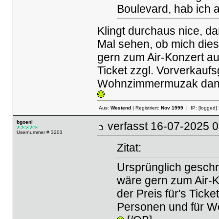
Boulevard, hab ich a
Klingt durchaus nice, da
Mal sehen, ob mich diese
gern zum Air-Konzert au
Ticket zzgl. Vorverkauf
Wohnzimmermuzak dann 
Aus:
Westend
| Registriert:
Nov 1999
| IP:
[logged]
bgoeni
verfasst
16-07-2025
Usernummer # 3203
Zitat:
Ursprünglich geschr
wäre gern zum Air-
der Preis für's Tick
Personen und für W