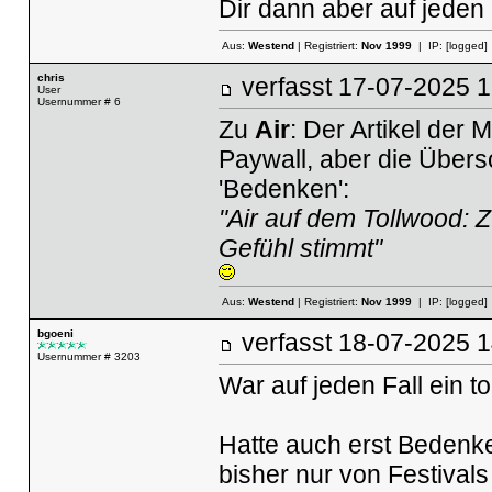
Dir dann aber auf jeden
Aus:
Westend
| Registriert:
Nov 1999
| IP:
[logged]
chris
verfasst
17-07-2025
User
Usernummer # 6
Zu
Air
: Der Artikel der
Paywall, aber die Übersc
'Bedenken':
"Air auf dem Tollwood:
Gefühl stimmt"
Aus:
Westend
| Registriert:
Nov 1999
| IP:
[logged]
bgoeni
verfasst
18-07-2025
Usernummer # 3203
War auf jeden Fall ein to
Hatte auch erst Bedenken
bisher nur von Festivals