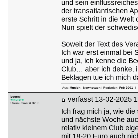
und sein einflussreich
der transatlantischen Ap
erste Schritt in die Wel
Nun spielt der schwedis
Soweit der Text des Ver
Ich war erst einmal bei 
und ja, ich kenne die Be
Club… aber ich denke, 
Beklagen tue ich mich 
Aus:
Munich - Newhouzen
| Registriert:
Feb 2001
| 
bgoeni
verfasst
13-02-2025
Usernummer # 3203
Ich frag mich ja, wie di
und nächste Woche auch
relativ kleinem Club eige
mit 18-20 Euro auch nic