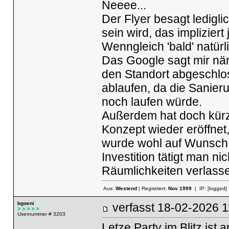
Neeee...
Der Flyer besagt lediglic
sein wird, das impliziert 
Wenngleich 'bald' natürlic
Das Google sagt mir näm
den Standort abgeschlo
ablaufen, da die Sanie
noch laufen würde.
Außerdem hat doch kürzl
Konzept wieder eröffnet
wurde wohl auf Wunsch 
Investition tätigt man n
Räumlichkeiten verlass
Aus:
Westend
| Registriert:
Nov 1999
| IP:
[logged]
bgoeni
verfasst
18-02-2026
Usernummer # 3203
Letze Party im Blitz is