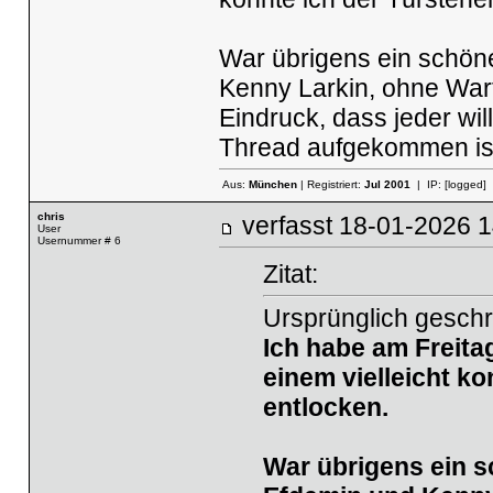
War übrigens ein schön
Kenny Larkin, ohne Wart
Eindruck, dass jeder wil
Thread aufgekommen is
Aus:
München
| Registriert:
Jul 2001
| IP:
[logged]
chris
verfasst
18-01-2026
User
Usernummer # 6
Zitat:
Ursprünglich geschr
Ich habe am Freitag
einem vielleicht ko
entlocken.
War übrigens ein 