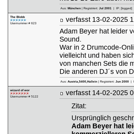
Aus:
München
| Registriert:
Jul 2001
| IP:
[logged]
The Blobb
verfasst
13-02-2025
Usernummer # 623
Adam Beyer hat leider vö
Sound.
War in 2 Drumcode-Onlin
vielleicht und haben si
von manchen Sets die m
Die anderen DJ´s von Dr
Aus:
Austria,5400,Hallein
| Registriert:
Jun 2000
| 
wizard of wor
verfasst
14-02-2025
Usernummer # 5122
Zitat:
Ursprünglich geschr
Adam Beyer hat leid
kommerzielleren S