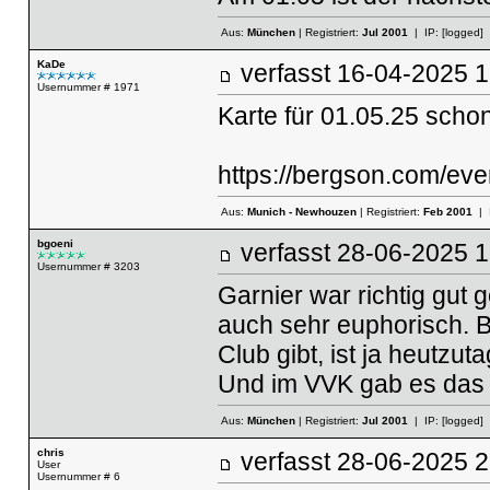
Aus:
München
| Registriert:
Jul 2001
| IP:
[logged]
KaDe
verfasst
16-04-2025
Usernummer # 1971
Karte für 01.05.25 schon
https://bergson.com/eve
Aus:
Munich - Newhouzen
| Registriert:
Feb 2001
| 
bgoeni
verfasst
28-06-2025
Usernummer # 3203
Garnier war richtig gut g
auch sehr euphorisch. B
Club gibt, ist ja heutzu
Und im VVK gab es das T
Aus:
München
| Registriert:
Jul 2001
| IP:
[logged]
chris
verfasst
28-06-2025
User
Usernummer # 6