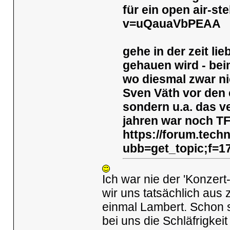
für ein open air-s
v=uQauaVbPEAA
gehe in der zeit li
gehauen wird - bei
wo diesmal zwar nic
Sven Väth vor den 
sondern u.a. das v
jahren war noch T
https://forum.tech
ubb=get_topic;f=1
Ich war nie der 'Konzert
wir uns tatsächlich aus
einmal Lambert. Schon s
bei uns die Schläfrigkei