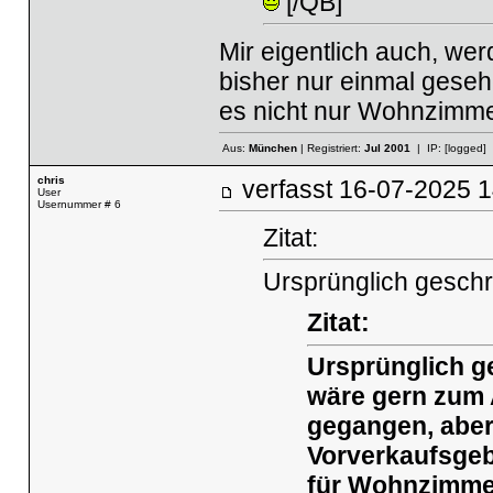
[/QB]
Mir eigentlich auch, we
bisher nur einmal gese
es nicht nur Wohnzimm
Aus:
München
| Registriert:
Jul 2001
| IP:
[logged]
chris
verfasst
16-07-2025
User
Usernummer # 6
Zitat:
Ursprünglich geschr
Zitat:
Ursprünglich g
wäre gern zum 
gegangen, aber 
Vorverkaufsgeb
für Wohnzimme