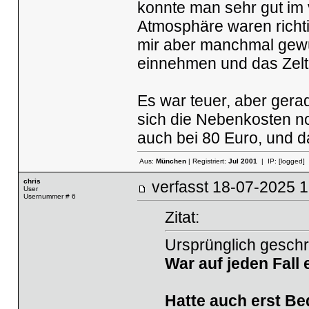
konnte man sehr gut im v
Atmosphäre waren richti
mir aber manchmal gew
einnehmen und das Zelt
Es war teuer, aber gera
sich die Nebenkosten no
auch bei 80 Euro, und d
Aus:
München
| Registriert:
Jul 2001
| IP:
[logged]
chris
verfasst
18-07-2025
User
Usernummer # 6
Zitat:
Ursprünglich geschr
War auf jeden Fall 
Hatte auch erst Bed