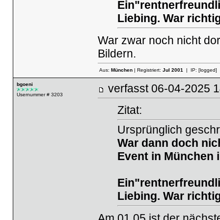
Ein"rentnerfreundl
Liebing. War richtig 
War zwar noch nicht dort
Bildern.
Aus:
München
| Registriert:
Jul 2001
| IP:
[logged]
bgoeni
verfasst
06-04-2025
Usernummer # 3203
Zitat:
Ursprünglich gesch
War dann doch nich
Event in München 
Ein"rentnerfreundl
Liebing. War richtig 
Am 01.05 ist der nächs