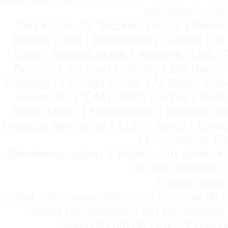
technoforum.de
Das Forum für Techno | House | Minima
Elektro | IDM | Elektronika | Garage | A
Bass | Minimal Music | Ambient | Dub | 
Business Techno | Dubstep | Big Room 
Bootlegs | Chicago House | AI Music Suno 
Arenastep | IDM | Glitch | Grime | Rea
Noise Music | Fidgethouse | Ableton Liv
kvraudio alternative | EDM | Splice | Ba
| Progressive El
Betreiberangaben & Impressum siehe read
80339 münchen / 
E-Mail: webm
similar sites: www.elektronisches-volk.de
board | technoboard.at | technobase 
tekknoforum.de | toxic-family.de 