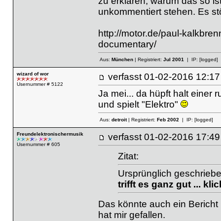
zu erklären, warum das so ist
unkommentiert stehen. Es stö
http://motor.de/paul-kalkbre
documentary/
Aus:
München
| Registriert:
Jul 2001
| IP:
[logged]
wizard of wor
verfasst
01-02-2016 12
Usernummer # 5122
Ja mei... da hüpft halt einer
und spielt "Elektro"
Aus:
detroit
| Registriert:
Feb 2002
| IP:
[logged]
Freundelektronischermusik
verfasst
01-02-2016 17
Usernummer # 605
Zitat:
Ursprünglich geschriebe
trifft es ganz gut ... kl
Das könnte auch ein Bericht 
hat mir gefallen.