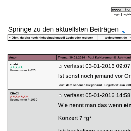
login
|
regist
Springe zu den aktuellsten Beiträgen
»
Öhm, du bist noch nicht eingelogged!
Login
oder
register
technoforum.de
Autor
Thema: 30.01.2016 - Paul Kalkbrenner @ Jahrhunde
sushi
verfasst
03-01-2016 09
Usernummer # 625
Ist sonst noch jemand vor Or
Aus:
dem schönen Siegerland
| Registriert:
Jun 200
CHoCi
verfasst
05-01-2016 14
Usernummer # 1630
Wie nennt man das wenn
ei
Konzert ? *g*
Ich boykottiere sowas grunds