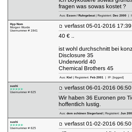
fragen was sowas kostet ?
Aus:
Essen / Ruhrgebeat
| Registriert:
Dec 2000
| I
Hyp Nom
verfasst
05-01-2016 17
Morgen Wurde
Usernummer # 1941
40 € ..
ist wohl durchschnitt bei k
Disclosure 35
Underworld 40
Chemical Brothers 45
Aus:
Kiel
| Registriert:
Feb 2001
| IP:
[logged]
sushi
verfasst
06-01-2016 06
Usernummer # 625
Wir haben 36 Euronen pro Tic
hoffentlich lustig.
Aus:
dem schönen Siegerland
| Registriert:
Jun 200
sushi
verfasst
01-02-2016 06
Usernummer # 625