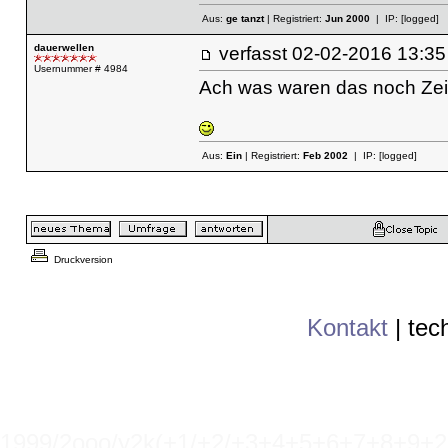
Aus:
ge tanzt
| Registriert:
Jun 2000
| IP:
[logged]
dauerwellen
verfasst
02-02-2016 13
Usernummer # 4984
Ach was waren das noch Zeit
Aus:
Ein
| Registriert:
Feb 2002
| IP:
[logged]
Druckversion
Kontakt
|
tec
1999/2ooo/y2k(+1/+2/+3+4+5+6+7+8+9