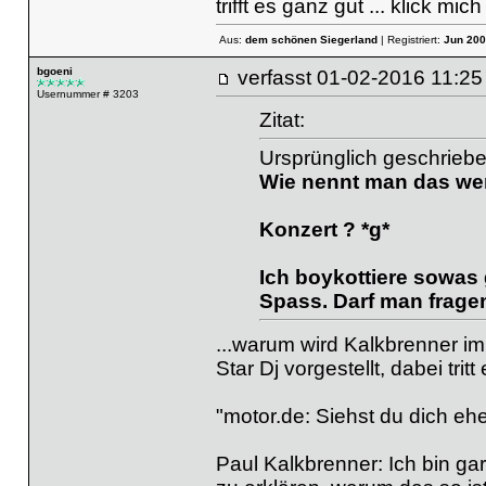
trifft es ganz gut ... klick mich
Aus:
dem schönen Siegerland
| Registriert:
Jun 200
bgoeni
verfasst
01-02-2016 11
Usernummer # 3203
Zitat:
Ursprünglich geschrieb
Wie nennt man das w
Konzert ? *g*
Ich boykottiere sowas 
Spass. Darf man frage
...warum wird Kalkbrenner im
Star Dj vorgestellt, dabei tritt
"motor.de: Siehst du dich ehe
Paul Kalkbrenner: Ich bin ga