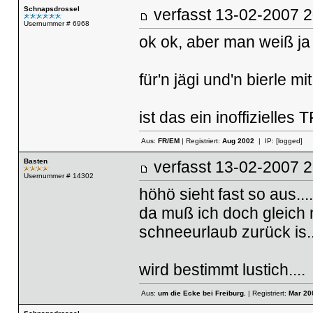
Schnapsdrossel
verfasst
13-02-2007
Usernummer # 6968
ok ok, aber man weiß j
für'n jägi und'n bierle mi
ist das ein inoffizielles
Aus:
FR/EM
| Registriert:
Aug 2002
| IP:
[logged]
Basten
verfasst
13-02-2007
Usernummer # 14302
höhö sieht fast so aus....
da muß ich doch gleich 
schneeurlaub zurück is..
wird bestimmt lustich....
Aus:
um die Ecke bei Freiburg.
| Registriert:
Mar 20