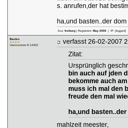
s. anrufen,der hat best
ha,und basten..der dom 
Aus:
freiburg
| Registriert:
May 2006
| IP:
[logged]
Basten
verfasst
26-02-2007
Usernummer # 14302
Zitat:
Ursprünglich geschr
bin auch auf jden 
bekomme auch am st
muss ich mal den b
freude den mal wie
ha,und basten..der
mahlzeit meester,