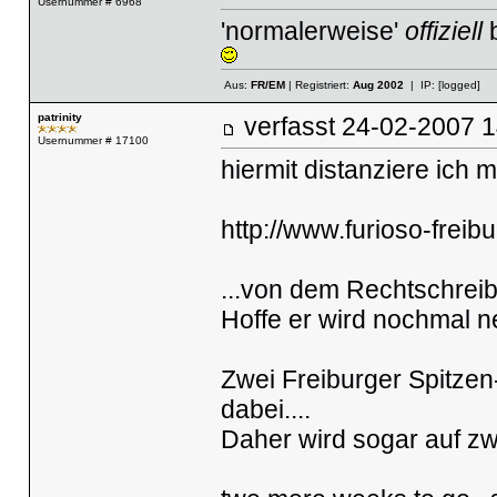
Usernummer # 6968
'normalerweise'
offiziell
Aus:
FR/EM
| Registriert:
Aug 2002
| IP:
[logged]
patrinity
verfasst
24-02-2007
Usernummer # 17100
hiermit distanziere ich mic
http://www.furioso-frei
...von dem Rechtschreibf
Hoffe er wird nochmal 
Zwei Freiburger Spitzen
dabei....
Daher wird sogar auf zwe