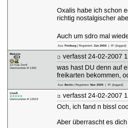
Oxalis habe ich schon e
richtig nostalgischer ab
Auch um sdro mal wieder 
Aus:
Freiburg
| Registriert:
Jun 2004
| IP:
[logged]
Maksim
verfasst
24-02-2007
217cup 2oo4
was hast DU denn auf e
Usernummer # 1382
freikarten bekommen, 
Aus:
Berlin
| Registriert:
Nov 2000
| IP:
[logged]
LisaS.
verfasst
24-02-2007
Usernummer # 12623
Och, ich fand n bissl 
Aber überrascht es dich