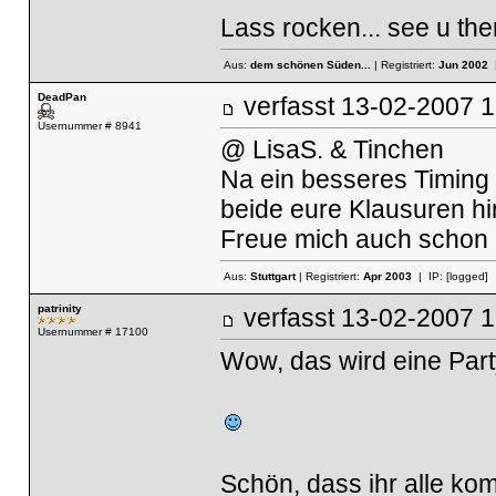
Lass rocken... see u ther
Aus:
dem schönen Süden...
| Registriert:
Jun 2002
|
DeadPan
verfasst
13-02-2007
Usernummer # 8941
@ LisaS. & Tinchen
Na ein besseres Timing 
beide eure Klausuren hi
Freue mich auch schon 
Aus:
Stuttgart
| Registriert:
Apr 2003
| IP:
[logged]
patrinity
verfasst
13-02-2007
Usernummer # 17100
Wow, das wird eine Party
Schön, dass ihr alle komm