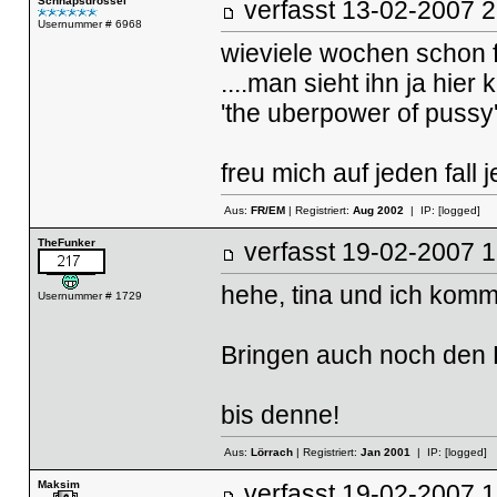
Schnapsdrossel
verfasst
13-02-2007
Usernummer # 6968
wieviele wochen schon f
....man sieht ihn ja hier
'the uberpower of pussy
freu mich auf jeden fall j
Aus:
FR/EM
| Registriert:
Aug 2002
| IP:
[logged]
TheFunker
verfasst
19-02-2007
hehe, tina und ich komm
Usernummer # 1729
Bringen auch noch den 
bis denne!
Aus:
Lörrach
| Registriert:
Jan 2001
| IP:
[logged]
Maksim
verfasst
19-02-2007