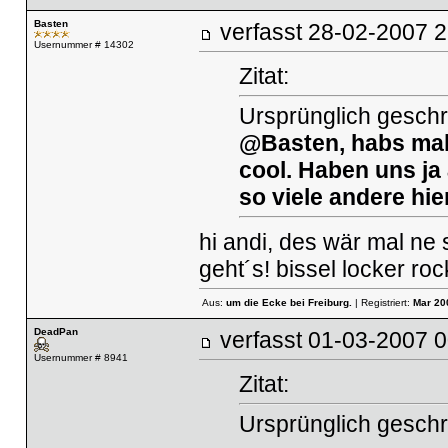
Basten
verfasst
28-02-2007
Usernummer # 14302
Zitat:
Ursprünglich geschr
@Basten, habs mal 
cool. Haben uns ja
so viele andere hie
hi andi, des wär mal ne
geht´s! bissel locker ro
Aus:
um die Ecke bei Freiburg.
| Registriert:
Mar 20
DeadPan
verfasst
01-03-2007
Usernummer # 8941
Zitat:
Ursprünglich geschri