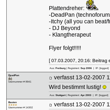
Plattendreher:
-DeadPan (technoforum/s
-Itchy (all you can beat/
- DJ Beyond
- Klangtherapeut
Flyer folgt!!!!!
[ 07.03.2007, 20:16: Beitrag ed
Aus:
Freiburg
| Registriert:
Sep 2006
| IP:
[logged]
DeadPan
verfasst
13-02-2007
Usernummer # 8941
Wird bestimmt lustig!
Aus:
Stuttgart
| Registriert:
Apr 2003
| IP:
[logged]
Basten
verfasst
13-02-2007
Usernummer # 14302