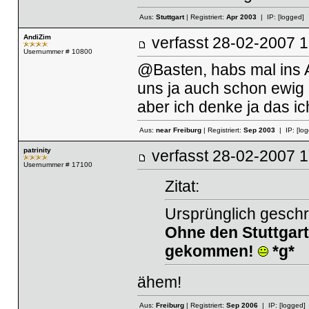
Aus:
Stuttgart
| Registriert:
Apr 2003
| IP:
[logged]
AndiZim
verfasst
28-02-2007
Usernummer # 10800
@Basten, habs mal ins A
uns ja auch schon ewig 
aber ich denke ja das i
Aus:
near Freiburg
| Registriert:
Sep 2003
| IP:
[lo
patrinity
verfasst
28-02-2007
Usernummer # 17100
Zitat:
Ursprünglich gesch
Ohne den Stuttgart
gekommen!
*g*
ähem!
Aus:
Freiburg
| Registriert:
Sep 2006
| IP:
[logged]