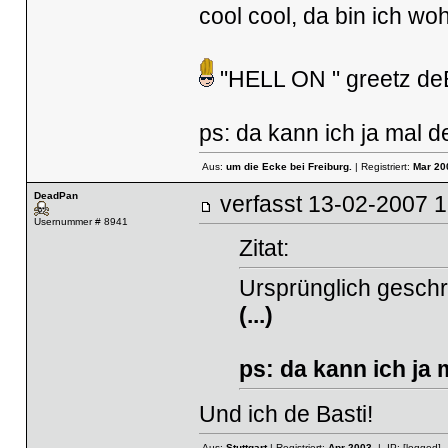
cool cool, da bin ich woh
"HELL ON " greetz deBa
ps: da kann ich ja mal d
Aus:
um die Ecke bei Freiburg.
| Registriert:
Mar 20
DeadPan
verfasst
13-02-2007
Usernummer # 8941
Zitat:
Ursprünglich geschr
(...)
ps: da kann ich ja 
Und ich de Basti!
Aus:
Stuttgart
| Registriert:
Apr 2003
| IP:
[logged]