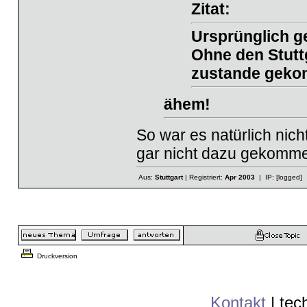
Zitat:
Ursprünglich g
Ohne den Stutt
zustande gek
ähem!
So war es natürlich nich
gar nicht dazu gekommen
Aus:
Stuttgart
| Registriert:
Apr 2003
| IP:
[logged]
Druckversion
Kontakt
|
tec