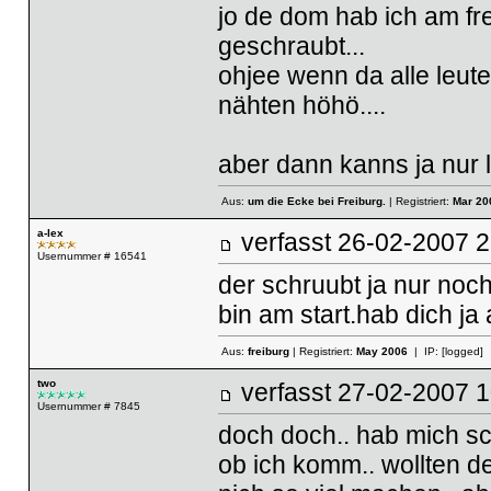
jo de dom hab ich am fre
geschraubt...
ohjee wenn da alle leute
nähten höhö....
aber dann kanns ja nur lu
Aus:
um die Ecke bei Freiburg.
| Registriert:
Mar 20
a-lex
verfasst
26-02-2007
Usernummer # 16541
der schruubt ja nur noch
bin am start.hab dich ja 
Aus:
freiburg
| Registriert:
May 2006
| IP:
[logged]
two
verfasst
27-02-2007
Usernummer # 7845
doch doch.. hab mich sc
ob ich komm.. wollten d