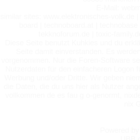
E-Mail: webm
similar sites: www.elektronisches-volk.de
board | technoboard.at | technobase 
tekknoforum.de | toxic-family.de 
Diese Seite benutzt Kuhkies und du erklä
Seite damit einverstanden. Es werden
vorgenommen. Nur die Foren-Software setz
Nutzerdaten für den einfacheren Logon für
Werbung und/oder Dritte. Wir geben niema
die Daten, die du uns hier als Nutzer ang
vollkommen de es fau g o-genormt, nixde
nix 
Powered b
UBB.c