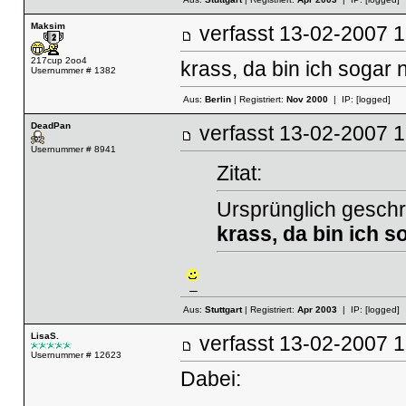
Maksim
verfasst
13-02-2007
217cup 2oo4
krass, da bin ich sogar n
Usernummer # 1382
Aus:
Berlin
| Registriert:
Nov 2000
| IP:
[logged]
DeadPan
verfasst
13-02-2007
Usernummer # 8941
Zitat:
Ursprünglich gesch
krass, da bin ich s
Aus:
Stuttgart
| Registriert:
Apr 2003
| IP:
[logged]
LisaS.
verfasst
13-02-2007
Usernummer # 12623
Dabei: