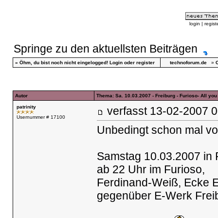
login
|
regist
Springe zu den aktuellsten Beiträgen
»
Öhm, du bist noch nicht eingelogged!
Login
oder
register
technoforum.de
»
C
Autor
Thema: Sa. 10.03.2007 - Freiburg - Furioso- All yo
patrinity
verfasst
13-02-2007
Usernummer # 17100
Unbedingt schon mal vorm
Samstag 10.03.2007 in F
ab 22 Uhr im Furioso,
Ferdinand-Weiß, Ecke E
gegenüber E-Werk Frei