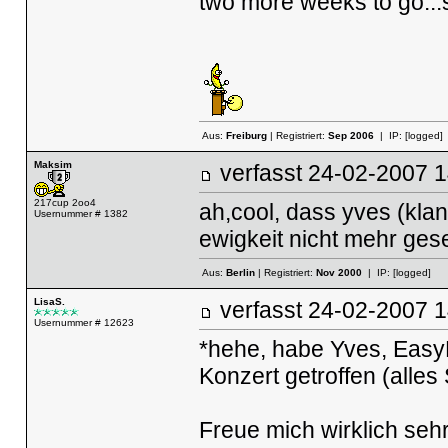
two more weeks to go...
Aus:
Freiburg
| Registriert:
Sep 2006
| IP:
[logged]
Maksim
verfasst
24-02-2007
217cup 2oo4
ah,cool, dass yves (klang
Usernummer # 1382
ewigkeit nicht mehr ges
Aus:
Berlin
| Registriert:
Nov 2000
| IP:
[logged]
LisaS.
verfasst
24-02-2007
Usernummer # 12623
*hehe, habe Yves, Easy
Konzert getroffen (alles
Freue mich wirklich seh