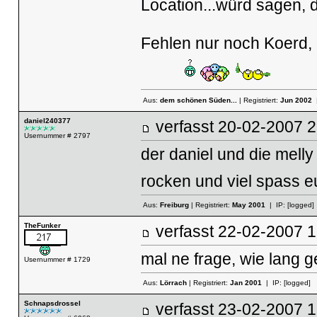
Location...würd sagen, 
Fehlen nur noch Koerd, M
Aus:
dem schönen Süden...
| Registriert:
Jun 2002
|
daniel240377
verfasst
20-02-2007
Usernummer # 2797
der daniel und die mell
rocken und viel spass e
Aus:
Freiburg
| Registriert:
May 2001
| IP:
[logged]
TheFunker
verfasst
22-02-2007
mal ne frage, wie lang 
Usernummer # 1729
Aus:
Lörrach
| Registriert:
Jan 2001
| IP:
[logged]
Schnapsdrossel
verfasst
23-02-2007