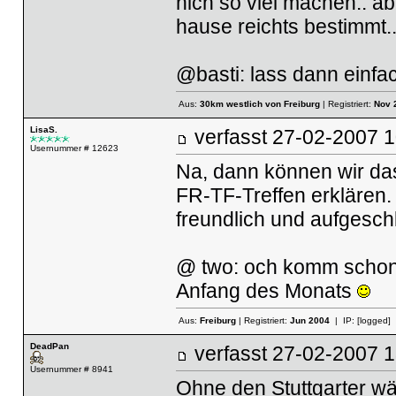
nich so viel machen.. a
hause reichts bestimmt.
@basti: lass dann einf
Aus:
30km westlich von Freiburg
| Registriert:
Nov 
LisaS.
verfasst
27-02-2007
Usernummer # 12623
Na, dann können wir das a
FR-TF-Treffen erklären. 
freundlich und aufgesc
@ two: och komm schon, 
Anfang des Monats
Aus:
Freiburg
| Registriert:
Jun 2004
| IP:
[logged]
DeadPan
verfasst
27-02-2007
Usernummer # 8941
Ohne den Stuttgarter w