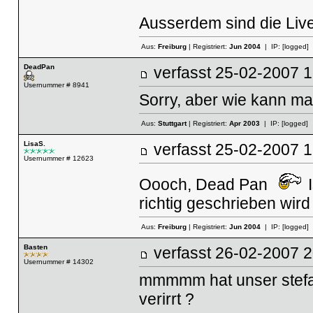
Ausserdem sind die Live 
Aus:
Freiburg
| Registriert:
Jun 2004
| IP:
[logged]
DeadPan
verfasst
25-02-2007
Usernummer # 8941
Sorry, aber wie kann man
Aus:
Stuttgart
| Registriert:
Apr 2003
| IP:
[logged]
LisaS.
verfasst
25-02-2007
Usernummer # 12623
Oooch, Dead Pan
I
richtig geschrieben wird 
Aus:
Freiburg
| Registriert:
Jun 2004
| IP:
[logged]
Basten
verfasst
26-02-2007
Usernummer # 14302
mmmmm hat unser stefan
verirrt ?