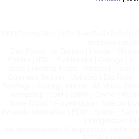
1999/2ooo/y2k(+1/+2/+3+4+5+6+7+8+9
technoforum.de
Das Forum für Techno | House | Minima
Elektro | IDM | Elektronika | Garage | A
Bass | Minimal Music | Ambient | Dub | 
Business Techno | Dubstep | Big Room 
Bootlegs | Chicago House | AI Music Suno 
Arenastep | IDM | Glitch | Grime | Rea
Noise Music | Fidgethouse | Ableton Liv
kvraudio alternative | EDM | Splice | Ba
| Progressive El
Betreiberangaben & Impressum siehe read
80339 münchen / 