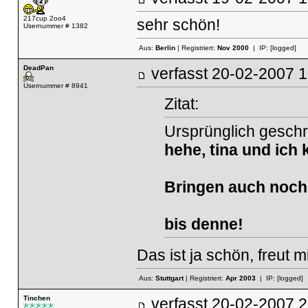
217cup 2oo4
sehr schön!
Usernummer # 1382
Aus:
Berlin
| Registriert:
Nov 2000
| IP:
[logged]
DeadPan
verfasst
20-02-2007
Usernummer # 8941
Zitat:
Ursprünglich geschr
hehe, tina und ich
Bringen auch noch
bis denne!
Das ist ja schön, freut m
Aus:
Stuttgart
| Registriert:
Apr 2003
| IP:
[logged]
Tinchen
verfasst
20-02-2007