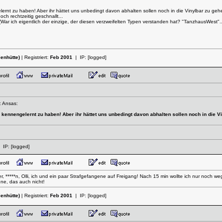
lernt zu haben! Aber ihr hättet uns unbedingt davon abhalten sollen noch in die Vinylbar zu ge
ch rechtzeitig geschnallt...
War ich eigentlich der einzige, der diesen verzweifelten Typen verstanden hat? "TanzhausWest"...
enhütte)
| Registriert:
Feb 2001
| IP:
[logged]
: Ansas:
 kennengelernt zu haben! Aber ihr hättet uns unbedingt davon abhalten sollen noch in die Vi
 IP:
[logged]
ter, *****n, Olli, ich und ein paar Strafgefangene auf Freigang! Nach 15 min wollte ich nur noch w
ne, das auch nicht!
enhütte)
| Registriert:
Feb 2001
| IP:
[logged]