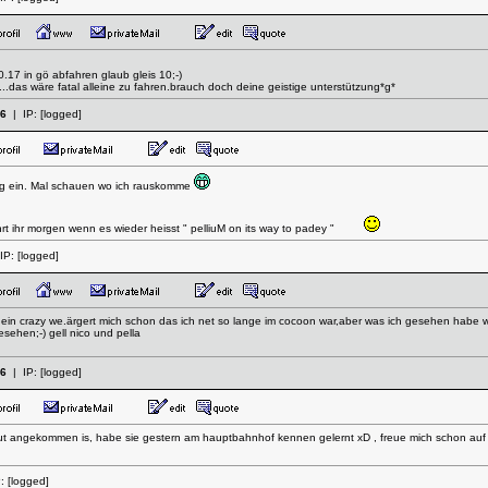
.17 in gö abfahren glaub gleis 10;-)
e...das wäre fatal alleine zu fahren.brauch doch deine geistige unterstützung*g*
06
| IP:
[logged]
 Zug ein. Mal schauen wo ich rauskomme
fahrt ihr morgen wenn es wieder heisst " pelliuM on its way to padey "
IP:
[logged]
 ein crazy we.ärgert mich schon das ich net so lange im cocoon war,aber was ich gesehen habe w
esehen;-) gell nico und pella
06
| IP:
[logged]
t angekommen is, habe sie gestern am hauptbahnhof kennen gelernt xD , freue mich schon auf da
P:
[logged]