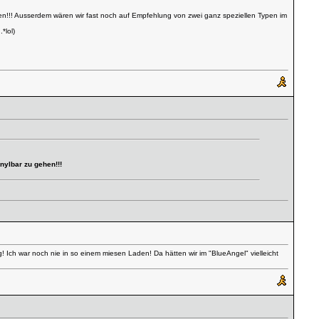
hen!!! Ausserdem wären wir fast noch auf Empfehlung von zwei ganz speziellen Typen im
*lol)
nylbar zu gehen!!!
eg! Ich war noch nie in so einem miesen Laden! Da hätten wir im "BlueAngel" vielleicht