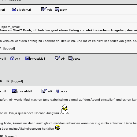
 bjoern_small:
 Sven am Start? Oooh, ich hab hier grad etwas Entzug von elektronischem Ausgehen, das w
 n versuch wert den entzug zu überwinden, denke ich. und mit vc eh nicht soo teuer von graz, od
P:
[logged]
06
| IP:
[logged]
nkaufen, ein wenig Musi machen (und dabei schon einmal auf den Abend einstellen) und schon ka
 so ist. Bin ja quasi noch Cocoon Jungfrau
Zug finde, kannst mir dann auch gleich mal dazuschreiben wann der zug in Gö ankommt. Denn bei 
in über meine Alkoholreserven herfallen
IP:
[logged]