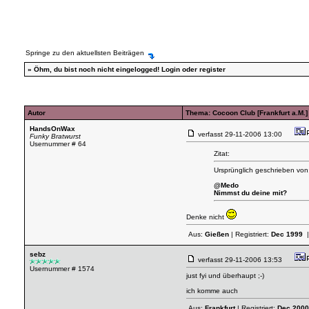
Springe zu den aktuellsten Beiträgen
»
Öhm, du bist noch nicht eingelogged!
Login
oder
register
Autor
Thema: Cocoon Club [Frankfurt a.M.] 
HandsOnWax
verfasst
29-11-2006 13:00
Funky Bratwurst
Usernummer # 64
Zitat:
Ursprünglich geschrieben von:
@Medo
Nimmst du deine mit?
Denke nicht
Aus:
Gießen
| Registriert:
Dec 1999
|
sebz
verfasst
29-11-2006 13:53
Usernummer # 1574
just fyi und überhaupt ;-)
ich komme auch
Aus:
Frankfurt
| Registriert:
Dec 2000