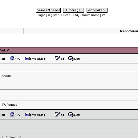
login
|
register
|
Suche
|
FAQ
|
forum home
|
im
technoforu
Vol. V
 pelliuM:
 IP:
[logged]
| IP:
[logged]