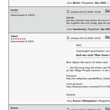
Aus:
Berlin
| Registriert:
Dec 2001
| 
nicola
verfasst
06-12-2006 16:48
Usernummer # 16451
@pella
joa das nächste mal sehen wir uns in 
die zugfahrt war echt lustig..jaja der 
Aus:
hannöverjj
| Registriert:
Apr 20
CHoCi
verfasst
06-12-2006 18:03
Usernummer # 1630
Zitat:
Ursprünglich geschrieben von:
Hieß das nicht "Blue Oister 
Blue O
y
ster Bar wenn ich bitten darf:
"....Ein Running Gag der ersten vier F
an die Village People erinnern. In de
Genauer:
http://en.wikipedia.org/wiki/Blue_Oyst
noch genauer:
http://www.youtube.com/watch?v=tTJ
hähähä
Aus:
Essen / Ruhrgebeat
| Registrier
Ansas
verfasst
07-12-2006 01:40