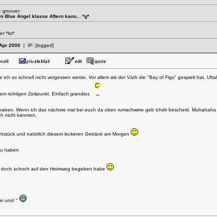
: groover:
m Blue Angel klasse Aftern kann... *g*
r *lol*
Apr 2000
| IP:
[logged]
e ich so schnell nicht vergessen werde. Vor allem als der Väth die "Bay of Figs" gespielt hat. Uftal
em richtigen Zeitpunkt. Einfach grandios
aben. Wenn ich das nächste mal bei euch da oben rumschwirre geb ichdir bescheid. Muhahaha ... u
h nicht kannten.
ühstück und natürlich diesem leckeren Getränk am Morgen
zu haben
mich doch schoch auf den Heimweg begeben habe
ei uns! "