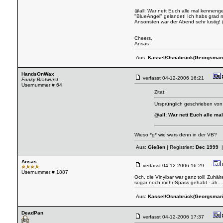
@all: War nett Euch alle mal kennenge
"BlueAngel" gelandet! Ich habs grad no
Ansonsten war der Abend sehr lustig! (
Cheers,
Ansas
Aus:
Kassel/Osnabrück(Georgsmari
HandsOnWax
verfasst
04-12-2006 16:21
Funky Bratwurst
Usernummer # 64
Zitat:
Ursprünglich geschrieben von
@all: War nett Euch alle mal
Wieso *g* wie wars denn in der VB?
Aus:
Gießen
| Registriert:
Dec 1999
|
Ansas
verfasst
04-12-2006 16:29
Usernummer # 1887
Och, die Vinylbar war ganz toll! Zuhäl
sogar noch mehr Spass gehabt - äh....
Aus:
Kassel/Osnabrück(Georgsmari
DeadPan
verfasst
04-12-2006 17:37