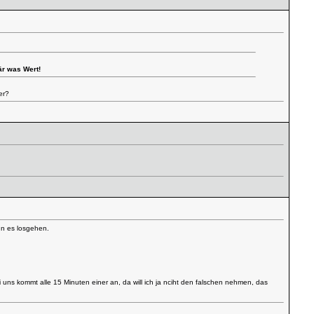
är was Wert!
er?
nn es losgehen.
uns kommt alle 15 Minuten einer an, da will ich ja nciht den falschen nehmen, das