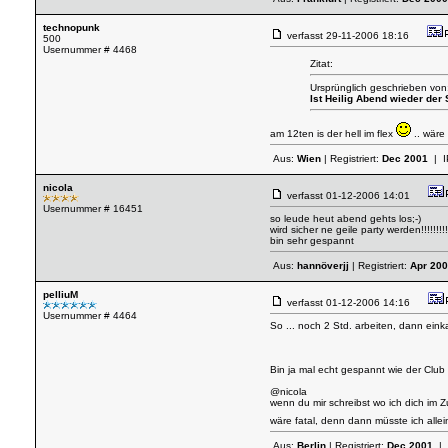
technopunk
verfasst
29-11-2006 18:16
500
Usernummer # 4468
Zitat:
Ursprünglich geschrieben von:
Ist Heilig Abend wieder der
am 12ten is der hell im flex
.. wäre
Aus:
Wien
| Registriert:
Dec 2001
| I
nicola
verfasst
01-12-2006 14:01
Usernummer # 16451
so leude heut abend gehts los;-)
wird sicher ne geile party werden!!!!!!!!!
bin sehr gespannt
Aus:
hannöverjj
| Registriert:
Apr 20
pelliuM
verfasst
01-12-2006 14:16
Usernummer # 4464
So ... noch 2 Std. arbeiten, dann ei
Bin ja mal echt gespannt wie der Club
@nicola
wenn du mir schreibst wo ich dich im 
wäre fatal, denn dann müsste ich alle
Aus:
Berlin
| Registriert:
Dec 2001
| 