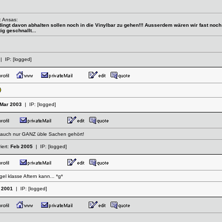
: Ansas:
nbedingt davon abhalten sollen noch in die Vinylbar zu gehen!!! Ausserdem wären wir fast no
ig geschnallt...
| IP:
[logged]
Mar 2003
| IP:
[logged]
tzt auch nur GANZ üble Sachen gehört!
iert:
Feb 2005
| IP:
[logged]
el klasse Aftern kann... *g*
 2001
| IP:
[logged]