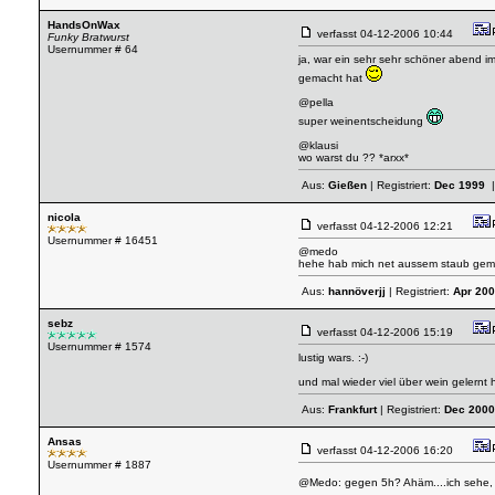
HandsOnWax
verfasst
04-12-2006 10:44
Funky Bratwurst
Usernummer # 64
ja, war ein sehr sehr schöner abend im
gemacht hat
@pella
super weinentscheidung
@klausi
wo warst du ?? *arxx*
Aus:
Gießen
| Registriert:
Dec 1999
|
nicola
verfasst
04-12-2006 12:21
Usernummer # 16451
@medo
hehe hab mich net aussem staub gema
Aus:
hannöverjj
| Registriert:
Apr 20
sebz
verfasst
04-12-2006 15:19
Usernummer # 1574
lustig wars. :-)
und mal wieder viel über wein gelernt 
Aus:
Frankfurt
| Registriert:
Dec 2000
Ansas
verfasst
04-12-2006 16:20
Usernummer # 1887
@Medo: gegen 5h? Ahäm....ich sehe,