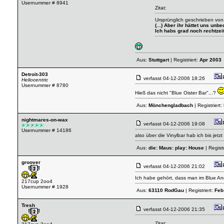
Usernummer # 8941
Zitat:
Ursprünglich geschrieben von
(...) Aber ihr hättet uns u
Ich habs grad noch rechtzeit
Aus:
Stuttgart
| Registriert:
Apr 2003
Detroit-303
verfasst
04-12-2006 18:26
Heliocentric
Usernummer # 8780
Hieß das nicht "Blue Oister Bar"...?
Aus:
Mönchengladbach
| Registriert:
nightmares-on-wax
verfasst
04-12-2006 19:08
Usernummer # 14186
also über die Vinylbar hab ich bis je
Aus:
die: Maus: play: House
| Registr
groover
verfasst
04-12-2006 21:02
Ich habe gehört, dass man im Blue Ang
217cup 2oo4
Usernummer # 1928
Aus:
63110 RodGau
| Registriert:
Feb
Tresh
verfasst
04-12-2006 21:35
Zitat: