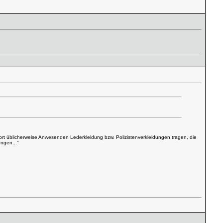
 dort üblicherweise Anwesenden Lederkleidung bzw. Polizistenverkleidungen tragen, die
ngen..."