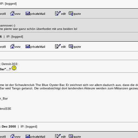
IP:
[logged]
hannover;-)
gute pierre war ganz schön überfordet mit uns beiden lol
06
| IP:
[logged]
 Detroit-303:
Bar"...?
ilme ist der Schwulenclub The Blue Oyster Bar. Er zeichnet sich vor allem dadurch aus, dass die
r Bar wird Tango getanzt. Die unbeabsichtigt dort landenden Akteure werden zum Mittanzen gezwu
er_Bar
Merul33E
t:
Dec 2000
| IP:
[logged]