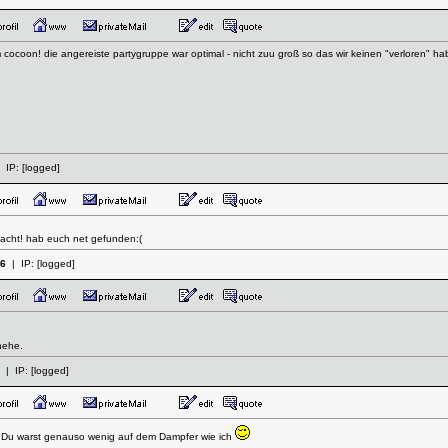
 cocoon! die angereiste partygruppe war optimal - nicht zuu groß so das wir keinen "verloren" hab
 IP:
[logged]
cht! hab euch net gefunden:(
06
| IP:
[logged]
hehe.
| IP:
[logged]
 Du warst genauso wenig auf dem Dampfer wie ich