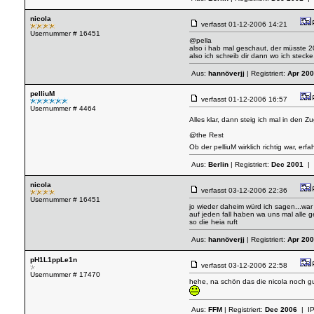
nicola
verfasst
01-12-2006 14:21
Usernummer # 16451
@pella
also i hab mal geschaut, der müsste 20
also ich schreib dir dann wo ich steck
Aus:
hannöverjj
| Registriert:
Apr 20
pelliuM
verfasst
01-12-2006 16:57
Usernummer # 4464
Alles klar, dann steig ich mal in den
@the Rest
Ob der pelliuM wirklich richtig war, er
Aus:
Berlin
| Registriert:
Dec 2001
| 
nicola
verfasst
03-12-2006 22:36
Usernummer # 16451
jo wieder daheim würd ich sagen...war
auf jeden fall haben wa uns mal alle g
so die heia ruft
Aus:
hannöverjj
| Registriert:
Apr 20
pH1L1ppLe1n
verfasst
03-12-2006 22:58
Usernummer # 17470
hehe, na schön das die nicola noch gu
Aus:
FFM
| Registriert:
Dec 2006
| I