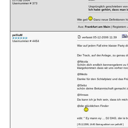
217cup 2oo4
Usernummer # 373
Ursprünglich geschrieben von
Ich habe gehört, dass man i
Wie geil
Ganz neue Definitionen hie
Aus:
Frankfurt am Main
| Registriert:
pelliuM
verfasst
05-12-2006 11:39
Usernummer # 4464
War auf jeden Fall eine klasse Party di
Der Track, auf der Anlage, zu genau d
@Nicola
Schön dich endlich kennengelernt zu h
klargekommen dass wir uns vorher noc
@Medo
Danke für den Schlafplatz und das Fr
@Sebz
schön deine Bekanntschaft gemacht 
@Ansas
Da kann ich ja froh sein, dass ich 
@die glücklichen Finder
edit: " Ey mann ey ... DJ DAG, der is b
[ 05.12.2006, 14:40: Beitrag editiert von: pelliuM ]