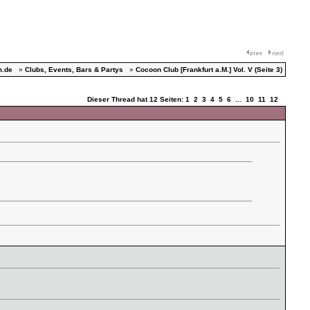
m.de
»
Clubs, Events, Bars & Partys
»
Cocoon Club [Frankfurt a.M.] Vol. V (Seite 3)
Dieser Thread hat 12 Seiten:
1
2
3
4
5
6
...
10
11
12