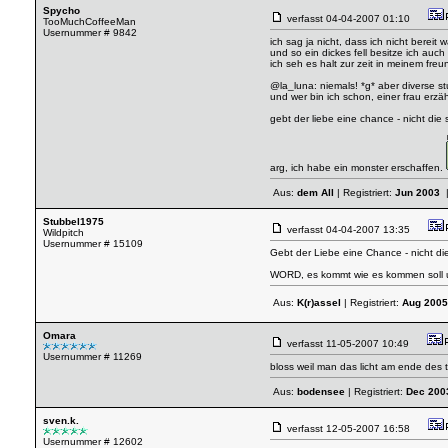
Spycho
verfasst
04-04-2007 01:10
TooMuchCoffeeMan
Usernummer # 9842
ich sag ja nicht, dass ich nicht berei
und so ein dickes fell besitze ich auc
ich seh es halt zur zeit in meinem fr
@la_luna: niemals! *g* aber diverse 
und wer bin ich schon, einer frau erzä
gebt der liebe eine chance - nicht die 
arg, ich habe ein monster erschaffen.
Aus:
dem All
| Registriert:
Jun 2003
|
Stubbel1975
verfasst
04-04-2007 13:35
Wildpitch
Usernummer # 15109
Gebt der Liebe eine Chance - nicht di
WORD, es kommt wie es kommen soll un
Aus:
K(r)assel
| Registriert:
Aug 2005
Omara
verfasst
11-05-2007 10:49
Usernummer # 11269
bloss weil man das licht am ende des tu
Aus:
bodensee
| Registriert:
Dec 200
sven.k.
verfasst
12-05-2007 16:58
Usernummer # 12602