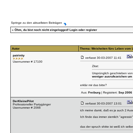
Springe zu den aktuellsten Beiträgen
»
Öhm, du bist noch nicht eingelogged!
Login
oder
register
Autor
Thema: Weisheiten fürs Leben vom 
patrinity
verfasst
30-03-2007 11:41
Usernummer # 17100
Zitat:
Ursprünglich geschrieben von:
weniger ausrufezeichen um
erklär mir das bitte?
Aus:
Freiburg
| Registriert:
Sep 2006
DerKleinePilot
verfasst
30-03-2007 13:01
Professioneller Partygänger
Usernummer # 2066
ich meine damit, daß es ja auch 2 Aus
Ich finde das immer ziemlich "agressi
das der spruch shitte ist weiß ich selb