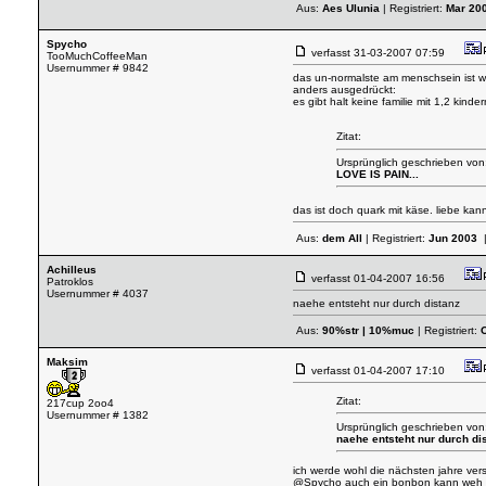
Aus:
Aes Ulunia
| Registriert:
Mar 20
Spycho
verfasst
31-03-2007 07:59
TooMuchCoffeeMan
Usernummer # 9842
das un-normalste am menschsein ist wo
anders ausgedrückt:
es gibt halt keine familie mit 1,2 kind
Zitat:
Ursprünglich geschrieben vo
LOVE IS PAIN...
das ist doch quark mit käse. liebe kan
Aus:
dem All
| Registriert:
Jun 2003
|
Achilleus
verfasst
01-04-2007 16:56
Patroklos
Usernummer # 4037
naehe entsteht nur durch distanz
Aus:
90%str | 10%muc
| Registriert:
Maksim
verfasst
01-04-2007 17:10
Zitat:
217cup 2oo4
Usernummer # 1382
Ursprünglich geschrieben von:
naehe entsteht nur durch di
ich werde wohl die nächsten jahre ve
@Spycho auch ein bonbon kann weh tun