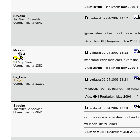
Aus:
Berlin
| Registriert:
Nov 2000
| 
Spycho
verfasst
02-04-2007 14:52
TooMuchCoffeeMan
Usernummer # 9842
@mäx: aber da kann doch das arme bon
Aus:
dem All
| Registriert:
Jun 2003
|
Maksim
verfasst
02-04-2007 15:12
manchmal kann man eben nichts dafür,
217cup 2oo4
Usernummer # 1382
Aus:
Berlin
| Registriert:
Nov 2000
| 
La_Luna
verfasst
02-04-2007 18:24
Usernummer # 12256
@ spycho: wohl selbst noch nie versc
Aus:
HH
| Registriert:
May 2004
| IP
Spycho
verfasst
02-04-2007 19:28
TooMuchCoffeeMan
Usernummer # 9842
och, das eine oder andere bonbon hin
wir leben, um zu lernen.
Aus:
dem All
| Registriert:
Jun 2003
|