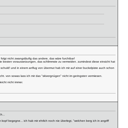
 folgt nicht zwangsläufig das andere, das wäre furchtbar!
die besten voraussetzungen, das schlimmste zu vermeiden. zumindest diese einsicht hat
an schuld! und in einem anflug von übermut hab ich mir auf einer buckelpiste auch schon
cht. von sowas lass ich mir das "skivergnügen" nicht im geringsten vermiesen.
icht nicht immer.
h...
opf begegne... ich hab mir ehrlich noch nie überlegt, "welchen berg ich in angriff