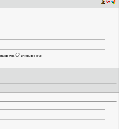
tätigt wird.
unrequited love