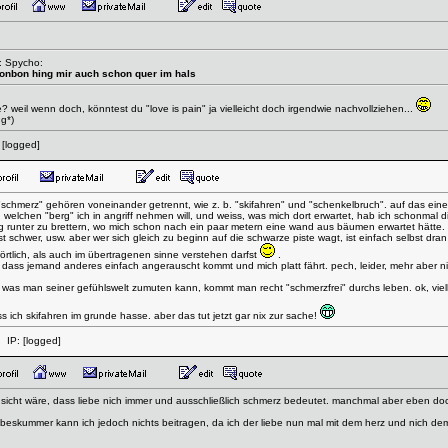
: Spycho:
bonbon hing mir auch schon quer im hals
? weil wenn doch, könntest du "love is pain" ja vielleicht doch irgendwie nachvollziehen...
gg*)
:
[logged]
nd "schmerz" gehören voneinander getrennt, wie z. b. "skifahren" und "schenkelbruch". auf das eine
elchen "berg" ich in angriff nehmen will, und weiss, was mich dort erwartet, hab ich schonmal 
g runter zu brettern, wo mich schon nach ein paar metern eine wand aus bäumen erwartet hätte.
ist schwer, usw. aber wer sich gleich zu beginn auf die schwarze piste wagt, ist einfach selbst dr
örtlich, als auch im übertragenen sinne verstehen darfst
.
 dass jemand anderes einfach angerauscht kommt und mich platt fährt. pech, leider, mehr aber ni
as man seiner gefühlswelt zumuten kann, kommt man recht "schmerzfrei" durchs leben. ok, vielle
ss ich skifahren im grunde hasse. aber das tut jetzt gar nix zur sache!
 IP:
[logged]
ansicht wäre, dass liebe nich immer und ausschließlich schmerz bedeutet. manchmal aber eben doc
beskummer kann ich jedoch nichts beitragen, da ich der liebe nun mal mit dem herz und nich dem k