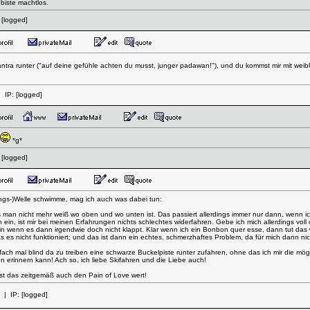
biste machtlos.
:
[logged]
mantra runter ("auf deine gefühle achten du musst, junger padawan!"), und du kommst mir mit wei
 IP:
[logged]
*g*
:
[logged]
ungs-)Welle schwimme, mag ich auch was dabei tun:
an nicht mehr weiß wo oben und wo unten ist. Das passiert allerdings immer nur dann, wenn ich ri
n ein, ist mir bei meinen Erfahrungen nichts schlechtes widerfahren. Gebe ich mich allerdings vol
in wenn es dann irgendwie doch nicht klappt. Klar wenn ich ein Bonbon quer esse, dann tut das 
s nicht funktioniert; und das ist dann ein echtes, schmerzhaftes Problem, da für mich dann nichts
infach mal blind da zu treiben eine schwarze Buckelpiste runter zufahren, ohne das ich mir die 
n erinnern kann! Ach so, ich liebe Skifahren und die Liebe auch!
ist das zeitgemäß auch den Pain of Love wert!
| IP:
[logged]