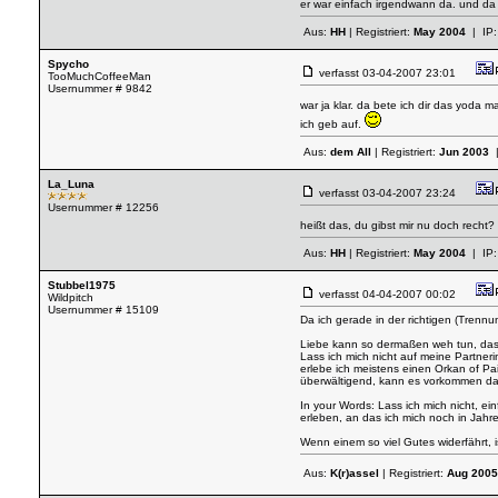
er war einfach irgendwann da. und da 
Aus:
HH
| Registriert:
May 2004
| IP
Spycho
verfasst
03-04-2007 23:01
TooMuchCoffeeMan
Usernummer # 9842
war ja klar. da bete ich dir das yoda 
ich geb auf.
Aus:
dem All
| Registriert:
Jun 2003
|
La_Luna
verfasst
03-04-2007 23:24
Usernummer # 12256
heißt das, du gibst mir nu doch recht?
Aus:
HH
| Registriert:
May 2004
| IP
Stubbel1975
verfasst
04-04-2007 00:02
Wildpitch
Usernummer # 15109
Da ich gerade in der richtigen (Trenn
Liebe kann so dermaßen weh tun, das m
Lass ich mich nicht auf meine Partneri
erlebe ich meistens einen Orkan of Pa
überwältigend, kann es vorkommen das e
In your Words: Lass ich mich nicht, e
erleben, an das ich mich noch in Jahre
Wenn einem so viel Gutes widerfährt, 
Aus:
K(r)assel
| Registriert:
Aug 2005