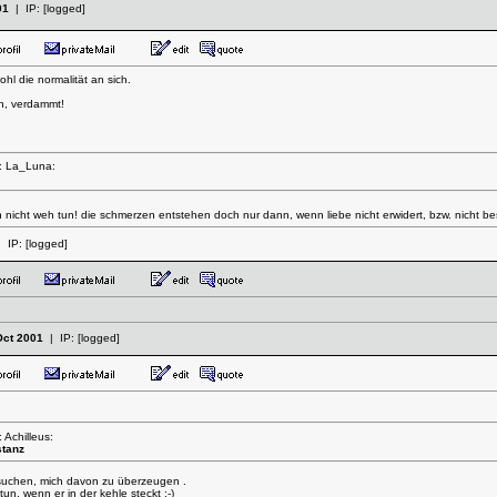
01
| IP:
[logged]
hl die normalität an sich.
ern, verdammt!
n: La_Luna:
n nicht weh tun! die schmerzen entstehen doch nur dann, wenn liebe nicht erwidert, bzw. nicht bes
 IP:
[logged]
Oct 2001
| IP:
[logged]
 Achilleus:
stanz
rsuchen, mich davon zu überzeugen .
, wenn er in der kehle steckt ;-)