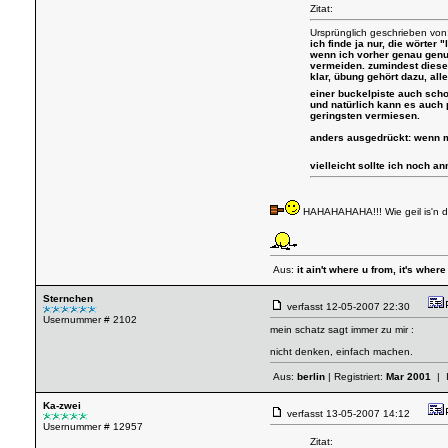
Zitat:
Ursprünglich geschrieben von
ich finde ja nur, die wörter
wenn ich vorher genau genug
vermeiden. zumindest diese 
klar, übung gehört dazu, all
einer buckelpiste auch scho
und natürlich kann es auch 
geringsten vermiesen.
anders ausgedrückt: wenn m
vielleicht sollte ich noch a
HAHAHAHAHA!!! Wie geil is'n de
Aus:
it ain't where u from, it's where
Sternchen
verfasst
12-05-2007 22:30
Usernummer # 2102
mein schatz sagt immer zu mir :
nicht denken, einfach machen.
Aus:
berlin
| Registriert:
Mar 2001
| 
Ka-zwei
verfasst
13-05-2007 14:12
Usernummer # 12957
Zitat: