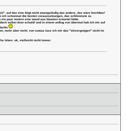
ch". auf das eine folgt nicht zwangsläufig das andere, das wäre furchtbar!
hab ich schonmal die besten voraussetzungen, das schlimmste zu
h ein paar metern eine wand aus bäumen erwartet hätte.
infach selbst dran schuld! und in einem anflug von übermut hab ich mir auf
darfst
.
er, mehr aber nicht. von sowas lass ich mir das "skivergnügen" nicht im
 leben. ok, vielleicht nicht immer.