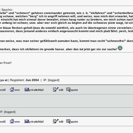
: Spycho:
 "liebe" und "schmerz" gehören voneinander getrennt, wie z. b. "skifahren" und "schenkelbru
 schaue, welchen "berg" ich in angriff nehmen will, und weiss, was mich dort erwartet, 
einsicht hat mich einmal davor bewahrt, einen hang runter zu brettern, wo mich schon nac
er anfang ist schwer, usw. aber wer sich gleich zu beginn auf die schwarze piste wagt, ist e
n blaue flecken geholt (was du sowohl wörtlich, als auch im übertragenen sinne verstehen 
passieren, dass jemand anderes einfach angerauscht kommt und mich platt fährt. pech, leid
an weiss, was man seiner gefühlswelt zumuten kann, kommt man recht "schmerzfrei" durchs
nmerken, dass ich skifahren im grunde hasse. aber das tut jetzt gar nix zur sache!
r Post!!
 ya at
| Registriert:
Jun 2004
| IP:
[logged]
IP:
[logged]