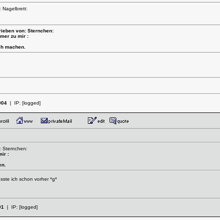
 Nagelbrett:
rieben von: Sternchen:
mer zu mir :
ach machen.
004
| IP:
[logged]
: Sternchen:
ir :
en.
sste ich schon vorher *g*
01
| IP:
[logged]