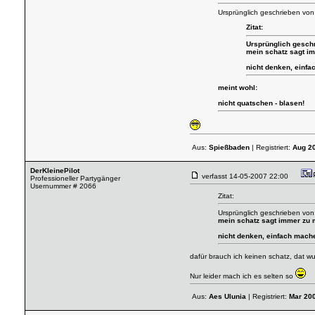
Ursprünglich geschrieben von:
Zitat:
Ursprünglich gesch
mein schatz sagt im
nicht denken, einf
meint wohl:
nicht quatschen - blasen!
Aus:
Spießbaden
| Registriert:
Aug 2
DerKleinePilot
verfasst
14-05-2007 22:00
Professioneller Partygänger
Usernummer # 2066
Zitat:
Ursprünglich geschrieben von
mein schatz sagt immer zu m
nicht denken, einfach mach
dafür brauch ich keinen schatz, dat wu
Nur leider mach ich es selten so
Aus:
Aes Ulunia
| Registriert:
Mar 20