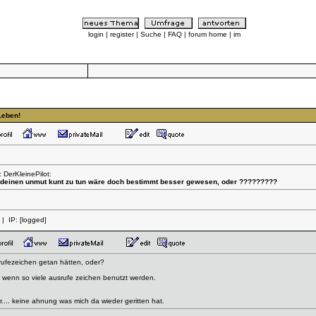
login
|
register
|
Suche
|
FAQ
|
forum home
|
im
Leben!
 DerKleinePilot:
 deinen unmut kunt zu tun wäre doch bestimmt besser gewesen, oder ?????????
| IP:
[logged]
rufezeichen getan hätten, oder?
v" wenn so viele ausrufe zeichen benutzt werden.
er.... keine ahnung was mich da wieder geritten hat.