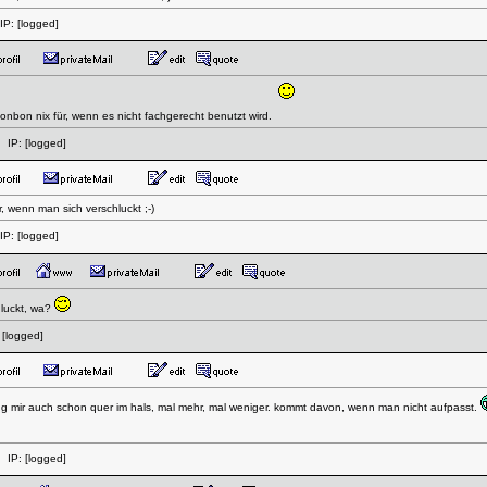
IP:
[logged]
bon nix für, wenn es nicht fachgerecht benutzt wird.
 IP:
[logged]
 wenn man sich verschluckt ;-)
IP:
[logged]
hluckt, wa?
:
[logged]
g mir auch schon quer im hals, mal mehr, mal weniger. kommt davon, wenn man nicht aufpasst.
 IP:
[logged]