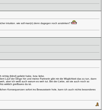
blicher intuition. wie soll man(n) denn dagegen noch anstinken?
chtig (blind) geliebt habe, bzw. liebe.
l dem Lauf der Dinge hin und meine Partnerin gibt mir die Möglichkeit das zu tun, dann
weh, aber ich weiß auch warum es weh tut. Bei der Liebe, sei sie auch noch so
 wirklich greifbares da ist.
möglichen Konsequenzen sofort ins Bewusstsein hole, kann ich auch nichts besonderes