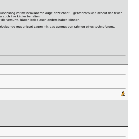
der rosenkrieg vor meinem inneren auge abzeichnet... gebranntes kind scheut das feuer.
ja auch ihre käufer behalten.
war die vernunft. hätten beide auch anders haben können.
friedigende ergebnisse) sagen mir: das sprengt den rahmen eines technoforums.