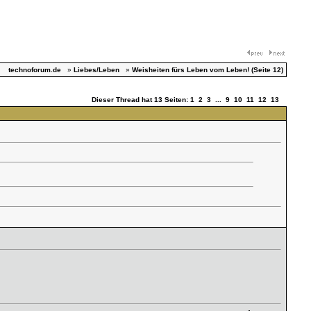
technoforum.de
»
Liebes/Leben
»
Weisheiten fürs Leben vom Leben! (Seite 12)
Dieser Thread hat 13 Seiten:
1
2
3
...
9
10
11
12
13