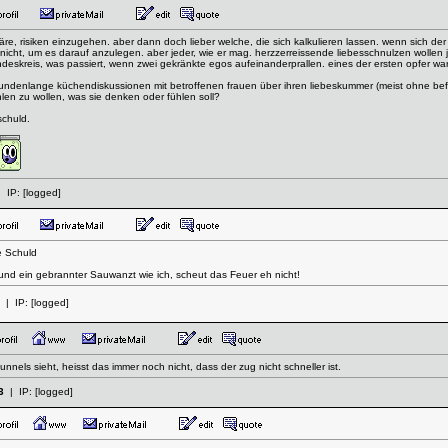
t wäre, risiken einzugehen. aber dann doch lieber welche, die sich kalkulieren lassen. wenn sich 
h nicht, um es darauf anzulegen. aber jeder, wie er mag. herzzerreissende liebesschnulzen wollen 
eundeskreis, was passiert, wenn zwei gekränkte egos aufeinanderprallen. eines der ersten opfer 
stundenlange küchendiskussionen mit betroffenen frauen über ihren liebeskummer (meist ohne be
hlen zu wollen, was sie denken oder fühlen soll?
schuld.
 IP:
[logged]
e Schuld
d ein gebrannter Sauwanzt wie ich, scheut das Feuer eh nicht!
| IP:
[logged]
nnels sieht, heisst das immer noch nicht, dass der zug nicht schneller ist.
3
| IP:
[logged]