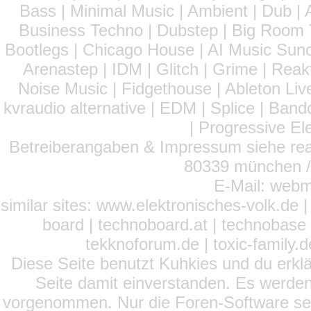
Bass | Minimal Music | Ambient | Dub | 
Business Techno | Dubstep | Big Room 
Bootlegs | Chicago House | AI Music Suno 
Arenastep | IDM | Glitch | Grime | Rea
Noise Music | Fidgethouse | Ableton Liv
kvraudio alternative | EDM | Splice | Ba
| Progressive El
Betreiberangaben & Impressum siehe read
80339 münchen / 
E-Mail: webm
similar sites: www.elektronisches-volk.de
board | technoboard.at | technobase 
tekknoforum.de | toxic-family.de 
Diese Seite benutzt Kuhkies und du erklä
Seite damit einverstanden. Es werden
vorgenommen. Nur die Foren-Software setz