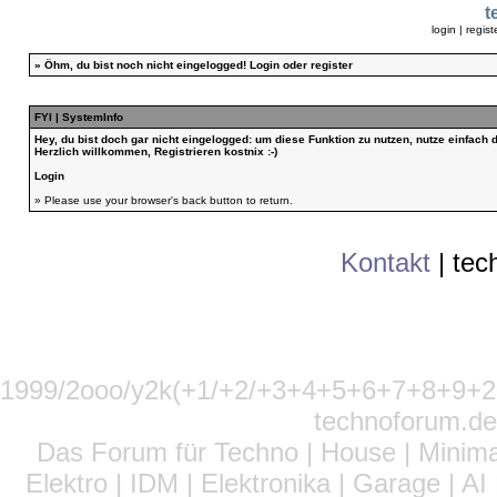
t
login
|
regist
»
Öhm, du bist noch nicht eingelogged!
Login
oder
register
FYI | SystemInfo
Hey, du bist doch gar nicht eingelogged: um diese Funktion zu nutzen, nutze einfach
Herzlich willkommen, Registrieren kostnix :-)
Login
» Please use your browser's back button to return.
Kontakt
|
tec
1999/2ooo/y2k(+1/+2/+3+4+5+6+7+8+9
technoforum.de
Das Forum für Techno | House | Minima
Elektro | IDM | Elektronika | Garage | A