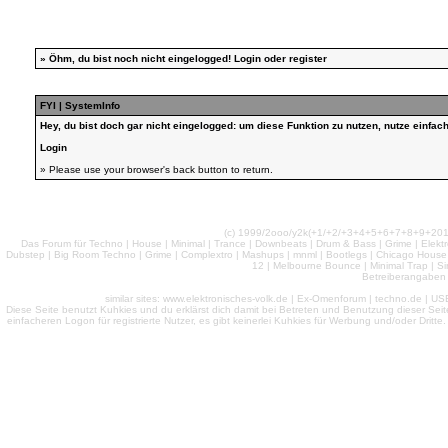
»
Öhm, du bist noch nicht eingelogged!
Login
oder
register
FYI | SystemInfo
Hey, du bist doch gar nicht eingelogged: um diese Funktion zu nutzen, nutze einfa
Login
» Please use your browser's back button to return.
(c) 1999/2ooo/y2k(+1/+2/+3+4+5+6+7+8+9+2
Das Forum für Techno | House | Minimal | Trance | Downbeats | Drum & Bass | Grime | Elektro
Dubstep | Big Room Techno | Grime | Complextro | Mashups | mnml | Bootlegs | Chicago House | 
12 | Melbourne Bounce | Minimal Trap | Si
Betreiberangaben 
similar sites: www.elektronisches-volk.de | Ex-Omenforum | techno.de | USB 
Diese Seite benutzt Kuhkies und du erklärst dich damit bei Betreten und Benutzung dieser Sei
einfacheren Logon für registrierte Nutzer, es gibt keinerlei Kuhkies für Werbung und/oder Dritt