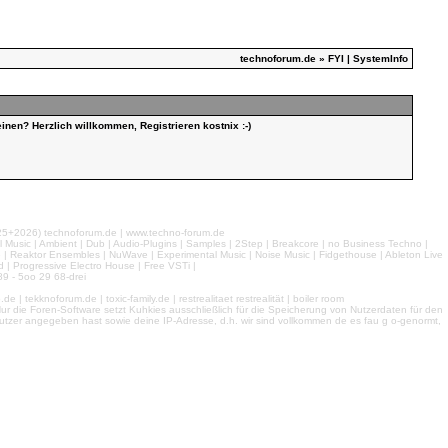
technoforum.de
» FYI | SystemInfo
inen? Herzlich willkommen, Registrieren kostnix :-)
026) technoforum.de | www.techno-forum.de
l Music | Ambient | Dub | Audio-Plugins | Samples | 2Step | Breakcore | no Business Techno |
e | Reaktor Ensembles | NuWave | Experimental Music | Noise Music | Fidgethouse | Ableton Live
 | Progressive Electro House | Free VSTi |
9 - 5oo 29 68-drei
 tekknoforum.de | toxic-family.de | restrealitaet restrealität | boiler room
r die Foren-Software setzt Kuhkies ausschließlich für die Speicherung von Nutzerdaten für den
ls Nutzer angegeben hast sowie deine IP-Adresse, d.h. wir sind vollkommen de es fau g o-genormt,