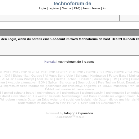
technoforum.de
login
|
register
|
Suche
|
FAQ
|
forum home
|
im
ch den Login, wenn du bereits einen Account im www.technoforum.de hast. Besitzt du noch ke
Kontakt
|
technoforum.de
|
readme
010+2011+2012+2013+2014+2015+2016+2017+2018+2019+2020+2021+2022+2023+2024+2025+2
 | IDM | Elektronika | Garage | AI Music Suno Udio | Schranz | Hardtrance | Future Bass | Minima
AI Music Suno Prompt | Acid House | Detroit Techno | Chillstep | Arenastep | IDM | Glitch | Grim
nee | kvraudio alternative | EDM | Splice | Bandcamp | Soundcloud | Free Techno Music Download
& Impressum siehe readme.txt, geschenke an: chris mayr, anglerstr. 16, 80339 münchen / fon: o8
E-Mail: webmaster ät diesedomain
| united schranz board | technoboard.at | technobase | technobase.fm | technoguide | unitedsb.de |
te damit einverstanden. Es werden keinerlei Auswertungen auf Basis ebendieser vorgenommen. Nu
e. Wir geben niemals Daten an Dritte weiter und speichern lediglich die Daten, die du uns hier a
nixdestotrotz ist das sowieso eine PRIVATE Seite und nix Gewerbliches.
Powered by
Infopop Corporation
TM
UBB.classic
6.5.0