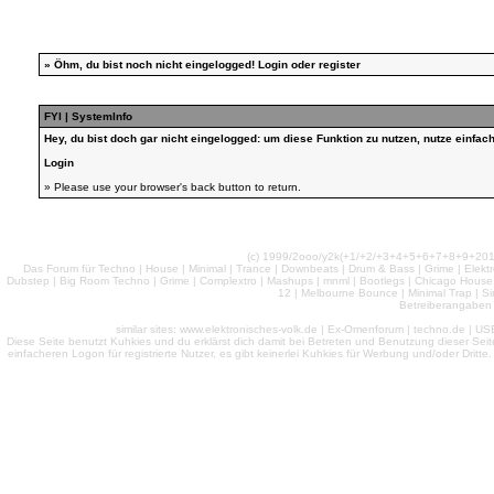
»
Öhm, du bist noch nicht eingelogged!
Login
oder
register
FYI | SystemInfo
Hey, du bist doch gar nicht eingelogged: um diese Funktion zu nutzen, nutze einfa
Login
» Please use your browser's back button to return.
(c) 1999/2ooo/y2k(+1/+2/+3+4+5+6+7+8+9+2
Das Forum für Techno | House | Minimal | Trance | Downbeats | Drum & Bass | Grime | Elektro
Dubstep | Big Room Techno | Grime | Complextro | Mashups | mnml | Bootlegs | Chicago House | 
12 | Melbourne Bounce | Minimal Trap | Si
Betreiberangaben 
similar sites: www.elektronisches-volk.de | Ex-Omenforum | techno.de | USB 
Diese Seite benutzt Kuhkies und du erklärst dich damit bei Betreten und Benutzung dieser Sei
einfacheren Logon für registrierte Nutzer, es gibt keinerlei Kuhkies für Werbung und/oder Dritt