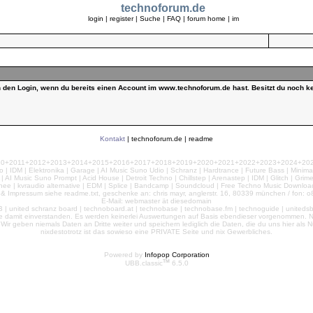
technoforum.de
login
|
register
|
Suche
|
FAQ
|
forum home
|
im
ch den Login, wenn du bereits einen Account im www.technoforum.de hast. Besitzt du noch ke
Kontakt
|
technoforum.de
|
readme
010+2011+2012+2013+2014+2015+2016+2017+2018+2019+2020+2021+2022+2023+2024+2025+2
 | IDM | Elektronika | Garage | AI Music Suno Udio | Schranz | Hardtrance | Future Bass | Minima
AI Music Suno Prompt | Acid House | Detroit Techno | Chillstep | Arenastep | IDM | Glitch | Grim
nee | kvraudio alternative | EDM | Splice | Bandcamp | Soundcloud | Free Techno Music Download
& Impressum siehe readme.txt, geschenke an: chris mayr, anglerstr. 16, 80339 münchen / fon: o8
E-Mail: webmaster ät diesedomain
| united schranz board | technoboard.at | technobase | technobase.fm | technoguide | unitedsb.de |
te damit einverstanden. Es werden keinerlei Auswertungen auf Basis ebendieser vorgenommen. Nu
e. Wir geben niemals Daten an Dritte weiter und speichern lediglich die Daten, die du uns hier a
nixdestotrotz ist das sowieso eine PRIVATE Seite und nix Gewerbliches.
Powered by
Infopop Corporation
TM
UBB.classic
6.5.0