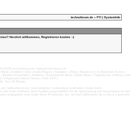
technoforum.de
» FYI | SystemInfo
inen? Herzlich willkommen, Registrieren kostnix :-)
026) technoforum.de | www.techno-forum.de
l Music | Ambient | Dub | Audio-Plugins | Samples | 2Step | Breakcore | no Business Techno |
e | Reaktor Ensembles | NuWave | Experimental Music | Noise Music | Fidgethouse | Ableton Live
 | Progressive Electro House | Free VSTi |
9 - 5oo 29 68-drei
 tekknoforum.de | toxic-family.de | restrealitaet restrealität | boiler room
r die Foren-Software setzt Kuhkies ausschließlich für die Speicherung von Nutzerdaten für den
ls Nutzer angegeben hast sowie deine IP-Adresse, d.h. wir sind vollkommen de es fau g o-genormt,