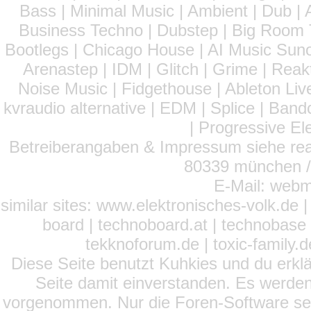
Bass | Minimal Music | Ambient | Dub | 
Business Techno | Dubstep | Big Room 
Bootlegs | Chicago House | AI Music Suno 
Arenastep | IDM | Glitch | Grime | Rea
Noise Music | Fidgethouse | Ableton Liv
kvraudio alternative | EDM | Splice | Ba
| Progressive El
Betreiberangaben & Impressum siehe read
80339 münchen / 
E-Mail: webm
similar sites: www.elektronisches-volk.de
board | technoboard.at | technobase 
tekknoforum.de | toxic-family.de 
Diese Seite benutzt Kuhkies und du erklä
Seite damit einverstanden. Es werden
vorgenommen. Nur die Foren-Software setz