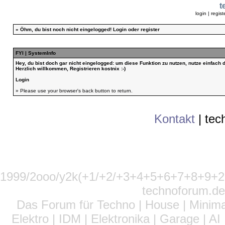
t
login
|
regist
»
Öhm, du bist noch nicht eingelogged!
Login
oder
register
FYI | SystemInfo
Hey, du bist doch gar nicht eingelogged: um diese Funktion zu nutzen, nutze einfach
Herzlich willkommen, Registrieren kostnix :-)
Login
» Please use your browser's back button to return.
Kontakt
|
tec
1999/2ooo/y2k(+1/+2/+3+4+5+6+7+8+9
technoforum.de
Das Forum für Techno | House | Minima
Elektro | IDM | Elektronika | Garage | A