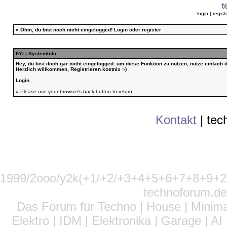
t
login
|
regist
»
Öhm, du bist noch nicht eingelogged!
Login
oder
register
FYI | SystemInfo
Hey, du bist doch gar nicht eingelogged: um diese Funktion zu nutzen, nutze einfach
Herzlich willkommen, Registrieren kostnix :-)
Login
» Please use your browser's back button to return.
Kontakt
|
tec
1999/2ooo/y2k(+1/+2/+3+4+5+6+7+8+9
technoforum.de
Das Forum für Techno | House | Minima
Elektro | IDM | Elektronika | Garage | A