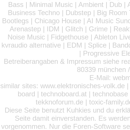
Bass | Minimal Music | Ambient | Dub | 
Business Techno | Dubstep | Big Room 
Bootlegs | Chicago House | AI Music Suno 
Arenastep | IDM | Glitch | Grime | Rea
Noise Music | Fidgethouse | Ableton Liv
kvraudio alternative | EDM | Splice | Ba
| Progressive El
Betreiberangaben & Impressum siehe read
80339 münchen / 
E-Mail: webm
similar sites: www.elektronisches-volk.de
board | technoboard.at | technobase 
tekknoforum.de | toxic-family.de 
Diese Seite benutzt Kuhkies und du erklä
Seite damit einverstanden. Es werden
vorgenommen. Nur die Foren-Software setz