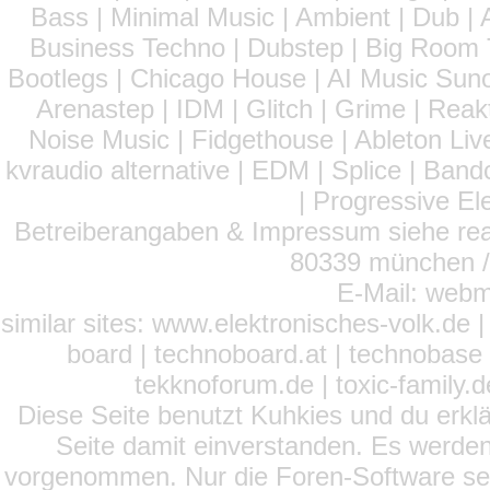
Bass | Minimal Music | Ambient | Dub | 
Business Techno | Dubstep | Big Room 
Bootlegs | Chicago House | AI Music Suno 
Arenastep | IDM | Glitch | Grime | Rea
Noise Music | Fidgethouse | Ableton Liv
kvraudio alternative | EDM | Splice | Ba
| Progressive El
Betreiberangaben & Impressum siehe read
80339 münchen / 
E-Mail: webm
similar sites: www.elektronisches-volk.de
board | technoboard.at | technobase 
tekknoforum.de | toxic-family.de 
Diese Seite benutzt Kuhkies und du erklä
Seite damit einverstanden. Es werden
vorgenommen. Nur die Foren-Software setz