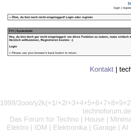
t
login
|
regist
»
Öhm, du bist noch nicht eingelogged!
Login
oder
register
FYI | SystemInfo
Hey, du bist doch gar nicht eingelogged: um diese Funktion zu nutzen, nutze einfach
Herzlich willkommen, Registrieren kostnix :-)
Login
» Please use your browser's back button to return.
Kontakt
|
tec
1999/2ooo/y2k(+1/+2/+3+4+5+6+7+8+9
technoforum.de
Das Forum für Techno | House | Minima
Elektro | IDM | Elektronika | Garage | A