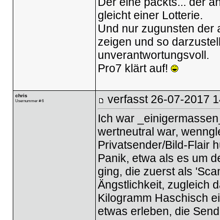
Der eine packts... der a
gleicht einer Lotterie.
Und nur zugunsten der 
zeigen und so darzustell
unverantwortungsvoll.
Pro7 klärt auf!
chris
verfasst
26-07-2017 1
Usernummer # 6
Ich war _einigermassen_
wertneutral war, wenngl
Privatsender/Bild-Flair
Panik, etwa als es um 
ging, die zuerst als 'Sc
Ängstlichkeit, zugleich 
Kilogramm Haschisch ein
etwas erleben, die Send