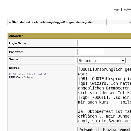
login
|
regist
»
Öhm, du bist noch nicht eingelogged!
Login
oder
register
t
Antworten
Login Name:
Passwort:
Smilie:
Beitrag:
HTML ist an. Klick für Infos!
UBB Code™ ist an