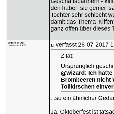
Geschäftspartnern - kiff
den haben sie gemeinsa
Tochter sehr schlecht w
damit das Thema 'Kiffen' 
ganz offen über dieses
wizard of wor
verfasst
26-07-2017 1
Usernummer # 5122
Zitat:
Ursprünglich geschr
@wizard: Ich hatte 
Brombeeren nicht 
Tollkirschen einverl
...so ein ähnlicher Ged
Ja, Oktoberfest ist tats