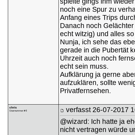
spielte gings ihm wieder
noch eine Spur zu verh
Anfang eines Trips durcha
Danach noch Gelächter 
echt witzig) und alles so
Nunja, ich sehe das ebe
gerade in die Pubertät 
Uhrzeit auch noch ferns
echt sein muss.
Aufklärung ja gerne aber 
aufzuklären, sollte weni
Privatfernsehen.
chris
verfasst
26-07-2017 1
Usernummer # 6
@wizard: Ich hatte ja e
nicht vertragen würde un