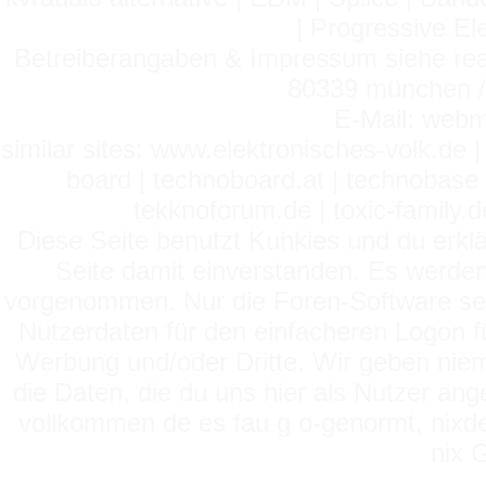
| Progressive El
Betreiberangaben & Impressum siehe read
80339 münchen / 
E-Mail: webm
similar sites: www.elektronisches-volk.de
board | technoboard.at | technobase 
tekknoforum.de | toxic-family.de 
Diese Seite benutzt Kuhkies und du erklä
Seite damit einverstanden. Es werden
vorgenommen. Nur die Foren-Software setz
Nutzerdaten für den einfacheren Logon für
Werbung und/oder Dritte. Wir geben niema
die Daten, die du uns hier als Nutzer ang
vollkommen de es fau g o-genormt, nixde
nix 