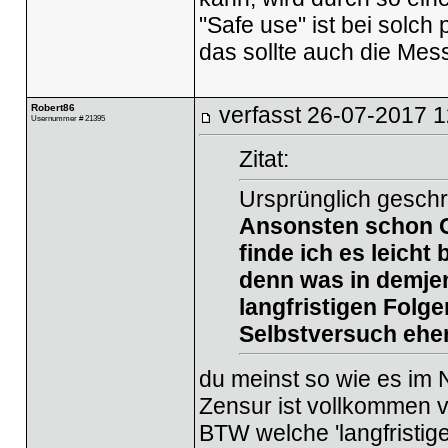
"Safe use" ist bei solc
das sollte auch die Mes
Robert86
verfasst
26-07-2017 1
Usernummer # 21395
Zitat:
Ursprünglich geschr
Ansonsten schon O
finde ich es leich
denn was in demje
langfristigen Folg
Selbstversuch ehe
du meinst so wie es im 
Zensur ist vollkommen ve
BTW welche 'langfristig