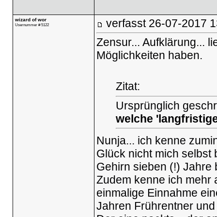
wizard of wor
verfasst
26-07-2017 1
Usernummer # 5122
Zensur... Aufklärung... l
Möglichkeiten haben.
Zitat:
Ursprünglich geschr
welche 'langfristig
Nunja... ich kenne zumi
Glück nicht mich selbst
Gehirn sieben (!) Jahre 
Zudem kenne ich mehr al
einmalige Einnahme eine
Jahren Frührentner und 