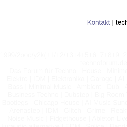
Kontakt
|
tec
1999/2ooo/y2k(+1/+2/+3+4+5+6+7+8+9
technoforum.de
Das Forum für Techno | House | Minima
Elektro | IDM | Elektronika | Garage | A
Bass | Minimal Music | Ambient | Dub | 
Business Techno | Dubstep | Big Room 
Bootlegs | Chicago House | AI Music Suno 
Arenastep | IDM | Glitch | Grime | Rea
Noise Music | Fidgethouse | Ableton Liv
kvraudio alternative | EDM | Splice | Ba