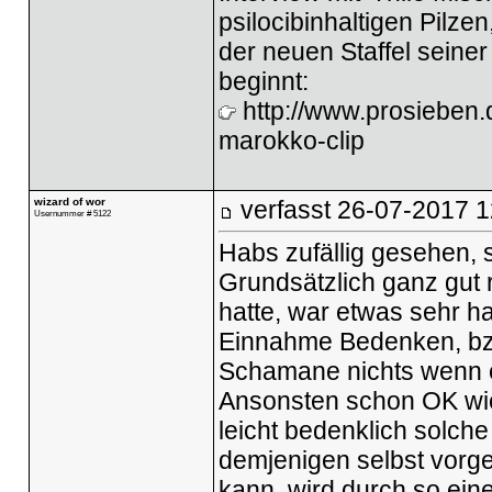
psilocibinhaltigen Pilze
der neuen Staffel seiner
beginnt:
http://www.prosieben.
marokko-clip
wizard of wor
verfasst
26-07-2017 1
Usernummer # 5122
Habs zufällig gesehen, se
Grundsätzlich ganz gut 
hatte, war etwas sehr har
Einnahme Bedenken, bzw.
Schamane nichts wenn e
Ansonsten schon OK wie 
leicht bedenklich solch
demjenigen selbst vorge
kann, wird durch so ein