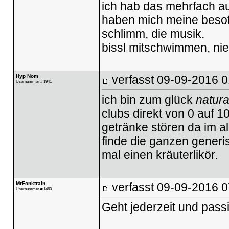
ich hab das mehrfach aus
haben mich meine besof
schlimm, die musik.
bissl mitschwimmen, ni
Hyp Nom
verfasst
09-09-2016 0
Usernummer # 1941
ich bin zum glück
natura
clubs direkt von 0 auf 1
getränke stören da im a
finde die ganzen generi
mal einen kräuterlikör.
MrFonktrain
verfasst
09-09-2016 0
Usernummer # 1460
Geht jederzeit und passie