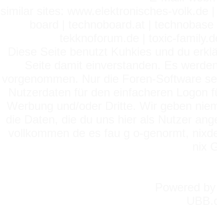
similar sites: www.elektronisches-volk.de
board | technoboard.at | technobase 
tekknoforum.de | toxic-family.de 
Diese Seite benutzt Kuhkies und du erklä
Seite damit einverstanden. Es werden
vorgenommen. Nur die Foren-Software setz
Nutzerdaten für den einfacheren Logon für
Werbung und/oder Dritte. Wir geben niema
die Daten, die du uns hier als Nutzer ang
vollkommen de es fau g o-genormt, nixde
nix 
Powered b
UBB.c