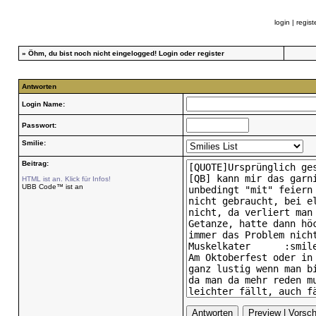
login
|
regist
»
Öhm, du bist noch nicht eingelogged!
Login
oder
register
Antworten
Login Name:
Passwort:
Smilie:
Beitrag:
HTML ist an. Klick für Infos!
UBB Code™ ist an