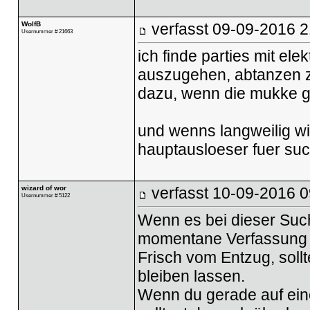
WolfB
verfasst
09-09-2016 2
Usernummer # 21663
ich finde parties mit e
auszugehen, abtanzen zu
dazu, wenn die mukke gut
und wenns langweilig wir
hauptausloeser fuer su
wizard of wor
verfasst
10-09-2016 0
Usernummer # 5122
Wenn es bei dieser Such
momentane Verfassung 
Frisch vom Entzug, sollt
bleiben lassen.
Wenn du gerade auf ein