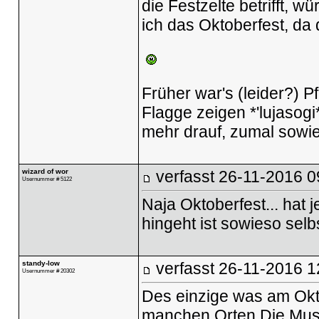
die Festzelte betrifft, w
ich das Oktoberfest, da
Früher war's (leider?)
Flagge zeigen *'lujasogi
mehr drauf, zumal sowie
wizard of wor
verfasst
26-11-2016 0
Usernummer # 5122
Naja Oktoberfest... hat j
hingeht ist sowieso selb
standy-low
verfasst
26-11-2016 1
Usernummer # 20302
Des einzige was am Okto
manchen Orten Die Musi