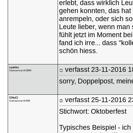
erlebt, dass wirklich Le
gehen konnten, das hat
anrempeln, oder sich s
Leute lieber, wenn man 
fühlt jetzt im Moment be
fand ich irre... dass "ko
schön hiess.
cytekx
verfasst
23-11-2016 1
Usernummer # 16993
sorry, Doppelpost, mein
CHoCi
verfasst
25-11-2016 2
Usernummer # 1630
Stichwort: Oktoberfest
Typisches Beispiel - ic