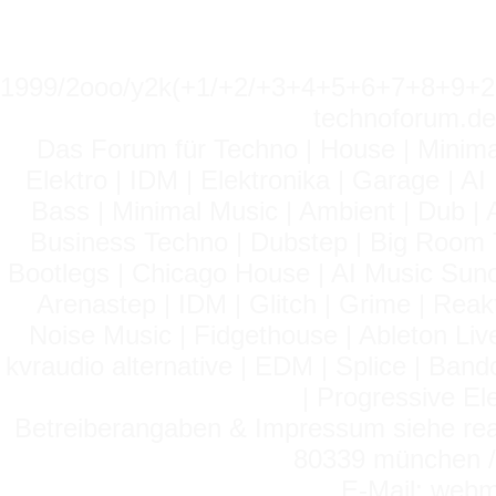
1999/2ooo/y2k(+1/+2/+3+4+5+6+7+8+9
technoforum.de
Das Forum für Techno | House | Minima
Elektro | IDM | Elektronika | Garage | A
Bass | Minimal Music | Ambient | Dub | 
Business Techno | Dubstep | Big Room 
Bootlegs | Chicago House | AI Music Suno 
Arenastep | IDM | Glitch | Grime | Rea
Noise Music | Fidgethouse | Ableton Liv
kvraudio alternative | EDM | Splice | Ba
| Progressive El
Betreiberangaben & Impressum siehe read
80339 münchen / 
E-Mail: webm