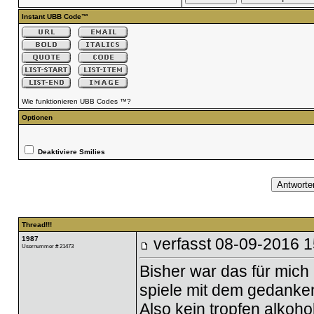
Instant UBB Code™
Wie funktionieren UBB Codes ™?
Optionen
Deaktiviere Smilies
Thread!!!
1987
verfasst
08-09-2016 1
Usernummer # 21473
Bisher war das für mich
spiele mit dem gedanken,
Also kein tropfen alkoho