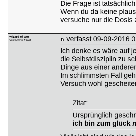
Die Frage ist tatsächlic
Wenn du da keine plausi
versuche nur die Dosis
wizard of wor
verfasst
09-09-2016 0
Usernummer # 5122
Ich denke es wäre auf j
die Selbstdisziplin zu s
Dinge aus einer anderen
Im schlimmsten Fall geh
Versuch wohl gescheiter
Zitat:
Ursprünglich gesch
ich bin zum glück
n