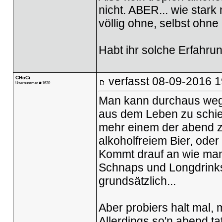
nicht. ABER... wie star
völlig ohne, selbst ohne
Habt ihr solche Erfahru
CHoCi
verfasst
08-09-2016 1
Usernummer # 1630
Man kann durchaus wegg
aus dem Leben zu schieß
mehr einem der abend z
alkoholfreiem Bier, oder
Kommt drauf an wie man 
Schnaps und Longdrinks
grundsätzlich...
Aber probiers halt mal,
Allerdings so'n abend ta