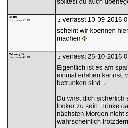
solltest du auch überleg
WolfB
verfasst
10-09-2016 0
Usernummer # 21663
scheint wir koennen hier
machen
MrHenry55
verfasst
25-10-2016 0
Usernummer # 21671
Eigentlich ist es am spa
einmal erleben kannst, w
betrunken sind
Du wirst dich sicherlic
locker zu sein. Trinke d
nächsten Morgen nicht 
wahrscheinlich trotzdem