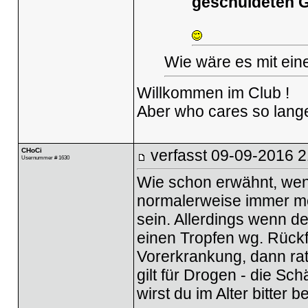
geschuldeten G
Wie wäre es mit ein
Willkommen im Club !
Aber who cares so lange 
CHoCi
verfasst
09-09-2016 2
Usernummer # 1630
Wie schon erwähnt, wenn
normalerweise immer meh
sein. Allerdings wenn d
einen Tropfen wg. Rückfä
Vorerkrankung, dann rat
gilt für Drogen - die Sch
wirst du im Alter bitter b