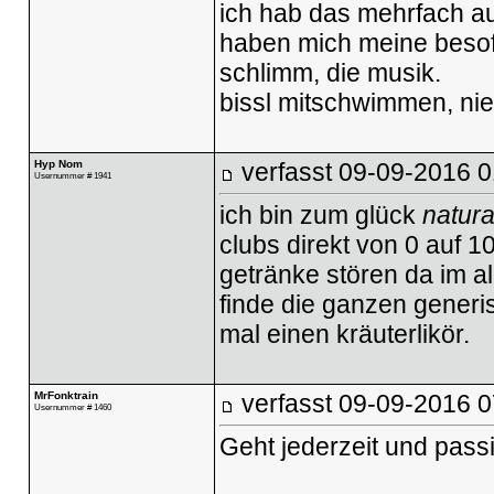
ich hab das mehrfach aus
haben mich meine besof
schlimm, die musik.
bissl mitschwimmen, ni
Hyp Nom
verfasst
09-09-2016 0
Usernummer # 1941
ich bin zum glück
natura
clubs direkt von 0 auf 1
getränke stören da im a
finde die ganzen generi
mal einen kräuterlikör.
MrFonktrain
verfasst
09-09-2016 0
Usernummer # 1460
Geht jederzeit und passie