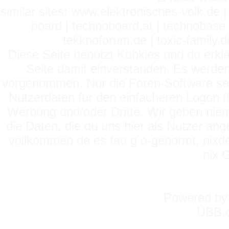
similar sites: www.elektronisches-volk.de
board | technoboard.at | technobase 
tekknoforum.de | toxic-family.de 
Diese Seite benutzt Kuhkies und du erklä
Seite damit einverstanden. Es werden
vorgenommen. Nur die Foren-Software setz
Nutzerdaten für den einfacheren Logon für
Werbung und/oder Dritte. Wir geben niema
die Daten, die du uns hier als Nutzer ang
vollkommen de es fau g o-genormt, nixde
nix 
Powered b
UBB.c