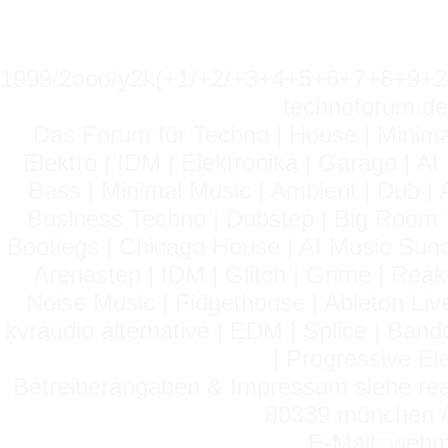
1999/2ooo/y2k(+1/+2/+3+4+5+6+7+8+9
technoforum.de
Das Forum für Techno | House | Minima
Elektro | IDM | Elektronika | Garage | A
Bass | Minimal Music | Ambient | Dub | 
Business Techno | Dubstep | Big Room 
Bootlegs | Chicago House | AI Music Suno 
Arenastep | IDM | Glitch | Grime | Rea
Noise Music | Fidgethouse | Ableton Liv
kvraudio alternative | EDM | Splice | Ba
| Progressive El
Betreiberangaben & Impressum siehe read
80339 münchen / 
E-Mail: webm