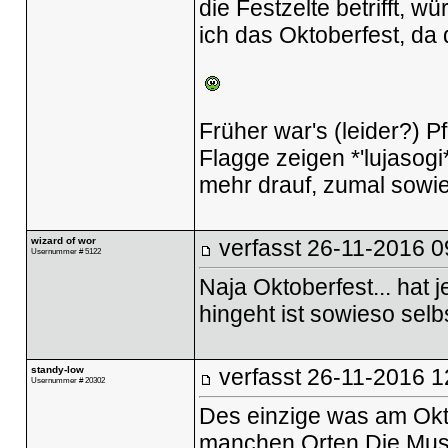
die Festzelte betrifft, w
ich das Oktoberfest, da
Früher war's (leider?)
Flagge zeigen *'lujasogi
mehr drauf, zumal sowie
wizard of wor
verfasst
26-11-2016 0
Usernummer # 5122
Naja Oktoberfest... hat j
hingeht ist sowieso selb
standy-low
verfasst
26-11-2016 1
Usernummer # 20302
Des einzige was am Okto
manchen Orten Die Musi