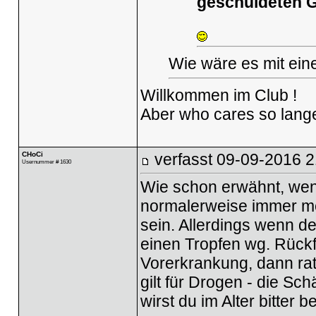
geschuldeten G
Wie wäre es mit ein
Willkommen im Club !
Aber who cares so lange 
CHoCi
verfasst
09-09-2016 2
Usernummer # 1630
Wie schon erwähnt, wenn
normalerweise immer meh
sein. Allerdings wenn d
einen Tropfen wg. Rückfä
Vorerkrankung, dann rat
gilt für Drogen - die Sch
wirst du im Alter bitter b