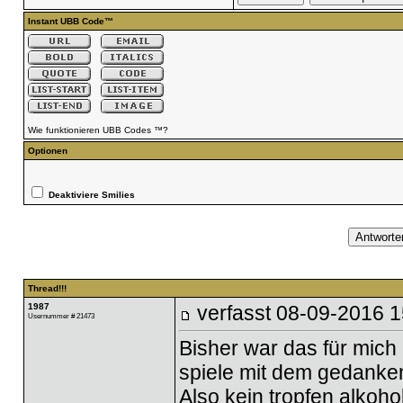
Instant UBB Code™
Wie funktionieren UBB Codes ™?
Optionen
Deaktiviere Smilies
Thread!!!
1987
verfasst
08-09-2016 1
Usernummer # 21473
Bisher war das für mich
spiele mit dem gedanken,
Also kein tropfen alkoho