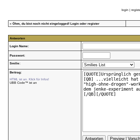
login
|
regist
»
Öhm, du bist noch nicht eingelogged!
Login
oder
register
Antworten
Login Name:
Passwort:
Smilie:
Beitrag:
HTML ist an. Klick für Infos!
UBB Code™ ist an