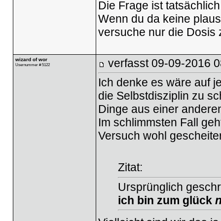
Die Frage ist tatsächlic
Wenn du da keine plausi
versuche nur die Dosis
wizard of wor
verfasst
09-09-2016 0
Usernummer # 5122
Ich denke es wäre auf j
die Selbstdisziplin zu s
Dinge aus einer anderen
Im schlimmsten Fall geh
Versuch wohl gescheiter
Zitat:
Ursprünglich gesch
ich bin zum glück
n