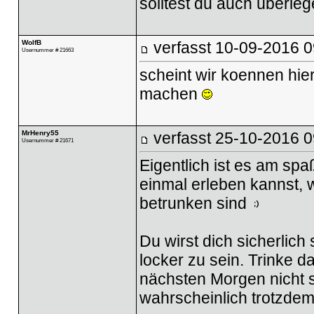
solltest du auch überleg
WolfB
verfasst
10-09-2016 0
Usernummer # 21663
scheint wir koennen hier
machen
MrHenry55
verfasst
25-10-2016 0
Usernummer # 21671
Eigentlich ist es am spa
einmal erleben kannst, w
betrunken sind
Du wirst dich sicherlic
locker zu sein. Trinke d
nächsten Morgen nicht 
wahrscheinlich trotzdem