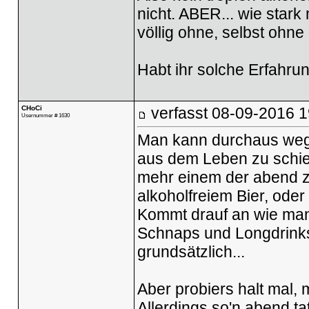
nicht. ABER... wie star
völlig ohne, selbst ohne
Habt ihr solche Erfahru
CHoCi
verfasst
08-09-2016 1
Usernummer # 1630
Man kann durchaus wegg
aus dem Leben zu schieß
mehr einem der abend z
alkoholfreiem Bier, oder
Kommt drauf an wie man 
Schnaps und Longdrinks
grundsätzlich...
Aber probiers halt mal,
Allerdings so'n abend ta