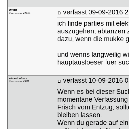
WolfB
verfasst
09-09-2016 2
Usernummer # 21663
ich finde parties mit e
auszugehen, abtanzen zu
dazu, wenn die mukke gut
und wenns langweilig wir
hauptausloeser fuer su
wizard of wor
verfasst
10-09-2016 0
Usernummer # 5122
Wenn es bei dieser Such
momentane Verfassung 
Frisch vom Entzug, sollt
bleiben lassen.
Wenn du gerade auf ein