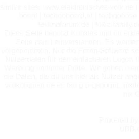
similar sites: www.elektronisches-volk.de
board | technoboard.at | technobase 
tekknoforum.de | toxic-family.de 
Diese Seite benutzt Kuhkies und du erklä
Seite damit einverstanden. Es werden
vorgenommen. Nur die Foren-Software setz
Nutzerdaten für den einfacheren Logon für
Werbung und/oder Dritte. Wir geben niema
die Daten, die du uns hier als Nutzer ang
vollkommen de es fau g o-genormt, nixde
nix 
Powered b
UBB.c