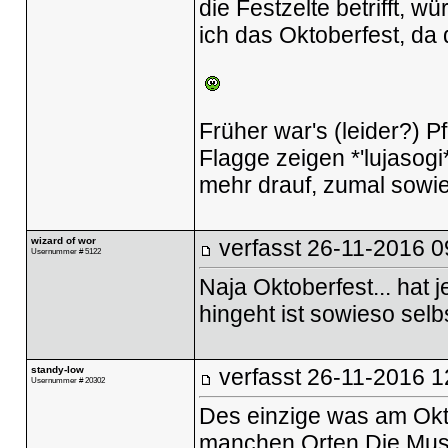
die Festzelte betrifft, w
ich das Oktoberfest, da
Früher war's (leider?)
Flagge zeigen *'lujasogi
mehr drauf, zumal sowie
wizard of wor
verfasst
26-11-2016 0
Usernummer # 5122
Naja Oktoberfest... hat j
hingeht ist sowieso selb
standy-low
verfasst
26-11-2016 1
Usernummer # 20302
Des einzige was am Okto
manchen Orten Die Musi