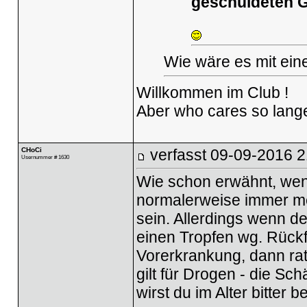
geschuldeten G
Wie wäre es mit ein
Willkommen im Club !
Aber who cares so lange 
CHoCi
verfasst
09-09-2016 2
Usernummer # 1630
Wie schon erwähnt, wenn
normalerweise immer meh
sein. Allerdings wenn d
einen Tropfen wg. Rückfä
Vorerkrankung, dann rat
gilt für Drogen - die Sch
wirst du im Alter bitter b