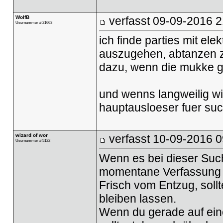
WolfB
verfasst
09-09-2016 2
Usernummer # 21663
ich finde parties mit e
auszugehen, abtanzen zu
dazu, wenn die mukke gut
und wenns langweilig wir
hauptausloeser fuer su
wizard of wor
verfasst
10-09-2016 0
Usernummer # 5122
Wenn es bei dieser Such
momentane Verfassung 
Frisch vom Entzug, sollt
bleiben lassen.
Wenn du gerade auf ein