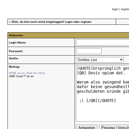
login
|
regist
»
Öhm, du bist noch nicht eingelogged!
Login
oder
register
Antworten
Login Name:
Passwort:
Smilie:
Beitrag:
HTML ist an. Klick für Infos!
UBB Code™ ist an