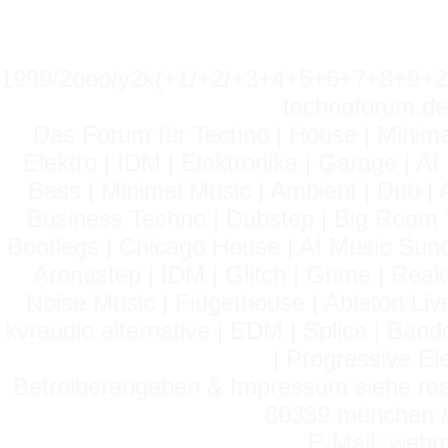
1999/2ooo/y2k(+1/+2/+3+4+5+6+7+8+9
technoforum.de
Das Forum für Techno | House | Minima
Elektro | IDM | Elektronika | Garage | A
Bass | Minimal Music | Ambient | Dub | 
Business Techno | Dubstep | Big Room 
Bootlegs | Chicago House | AI Music Suno 
Arenastep | IDM | Glitch | Grime | Rea
Noise Music | Fidgethouse | Ableton Liv
kvraudio alternative | EDM | Splice | Ba
| Progressive El
Betreiberangaben & Impressum siehe read
80339 münchen / 
E-Mail: webm