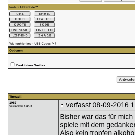
Instant UBB Code™
Wie funktionieren UBB Codes ™?
Optionen
Deaktiviere Smilies
Thread!!!
1987
verfasst
08-09-2016 1
Usernummer # 21473
Bisher war das für mich
spiele mit dem gedanken,
Also kein tropfen alkoho