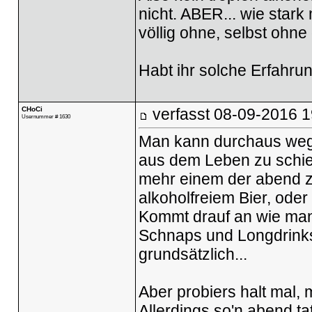
nicht. ABER... wie star
völlig ohne, selbst ohne
Habt ihr solche Erfahru
CHoCi
verfasst
08-09-2016 1
Usernummer # 1630
Man kann durchaus wegg
aus dem Leben zu schieß
mehr einem der abend z
alkoholfreiem Bier, oder
Kommt drauf an wie man 
Schnaps und Longdrinks
grundsätzlich...
Aber probiers halt mal,
Allerdings so'n abend ta