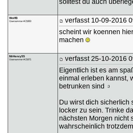
solltest du auch überleg
WolfB
verfasst
10-09-2016 0
Usernummer # 21663
scheint wir koennen hier
machen
MrHenry55
verfasst
25-10-2016 0
Usernummer # 21671
Eigentlich ist es am spa
einmal erleben kannst, w
betrunken sind
Du wirst dich sicherlic
locker zu sein. Trinke d
nächsten Morgen nicht 
wahrscheinlich trotzdem