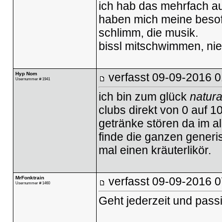
ich hab das mehrfach aus
haben mich meine besof
schlimm, die musik.
bissl mitschwimmen, ni
Hyp Nom
verfasst
09-09-2016 0
Usernummer # 1941
ich bin zum glück
natura
clubs direkt von 0 auf 1
getränke stören da im a
finde die ganzen generi
mal einen kräuterlikör.
MrFonktrain
verfasst
09-09-2016 0
Usernummer # 1460
Geht jederzeit und passie