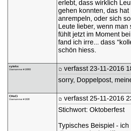
erlebt, dass wirklich Le
gehen konnten, das hat
anrempeln, oder sich s
Leute lieber, wenn man 
fühlt jetzt im Moment be
fand ich irre... dass "ko
schön hiess.
cytekx
verfasst
23-11-2016 1
Usernummer # 16993
sorry, Doppelpost, mein
CHoCi
verfasst
25-11-2016 2
Usernummer # 1630
Stichwort: Oktoberfest
Typisches Beispiel - ic