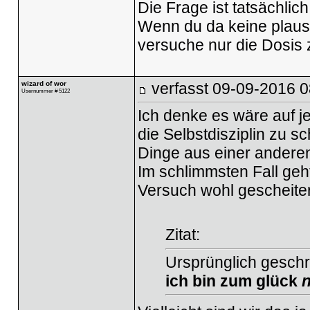
Die Frage ist tatsächlic
Wenn du da keine plausi
versuche nur die Dosis
wizard of wor
verfasst
09-09-2016 0
Usernummer # 5122
Ich denke es wäre auf j
die Selbstdisziplin zu s
Dinge aus einer anderen
Im schlimmsten Fall geh
Versuch wohl gescheiter
Zitat:
Ursprünglich gesch
ich bin zum glück
n