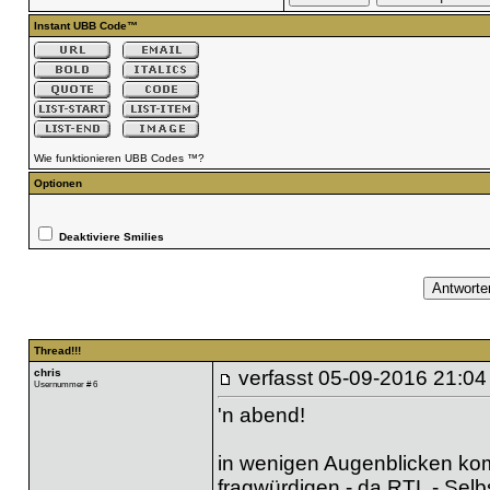
Instant UBB Code™
Wie funktionieren UBB Codes ™?
Optionen
Deaktiviere Smilies
Thread!!!
chris
verfasst
05-09-2016 21:04
Usernummer # 6
'n abend!
in wenigen Augenblicken komm
fragwürdigen - da RTL - Sel