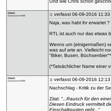
Und wie Chris schon geschr
CHoCi
verfasst
06-09-2016 11:33
Usernummer # 1630
Naja, was habt ihr erwartet ?
RTL ist auch nur das etwas
Wenns um (einigermaßen) seri
was auf arte an. Vielleicht n
"Biker, Busen, Büchsenbier"* 
(*Tatsächlicher Name einer
CHoCi
verfasst
06-09-2016 12:13
Usernummer # 1630
Nachschlag - Kritik zu der S
Zitat:
"...Rausch für den eine
Diesen Eindruck vermittelt di
Einschaltquoten geht..."