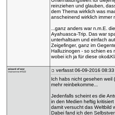
Unterhaltungswert für diejen
reinziehen und glauben, dass
dem Thema wirklich was mach
anscheinend wirklich immer n
...ganz anders war n.m.E. d
Ayahuasca-Trip. Das war spa
unterhaltsam und einfach au
Zeigefinger, ganz im Gegente
Halluzinogen - so schien es 
wobei ich ja für diese oko&K
wizard of wor
verfasst
06-09-2016 08:33
Usernummer # 5122
Ich habs nicht gesehen weil
mehr reinbekomme...
Jedenfalls scheint es die An
in den Medien heftig kritisie
damit versucht das Weltbild 
Dabei fand ich den Selbstver