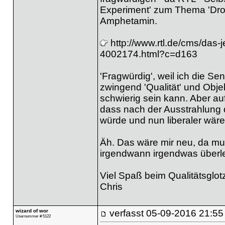
Experiment' zum Thema 'Drog
Amphetamin.
http://www.rtl.de/cms/das-
4002174.html?c=d163
'Fragwürdig', weil ich die S
zwingend 'Qualität' und Objek
schwierig sein kann. Aber au
dass nach der Ausstrahlung
würde und nun liberaler wäre
Äh. Das wäre mir neu, da mus
irgendwann irgendwas überl
Viel Spaß beim Qualitätsglo
Chris
wizard of wor
verfasst
05-09-2016 21:55
Usernummer # 5122