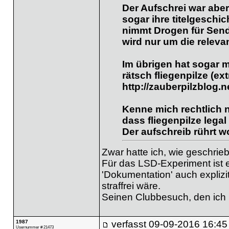
Der Aufschrei war aber
sogar ihre titelgeschi
nimmt Drogen für Send
wird nur um die releva
Im übrigen hat sogar ma
rätsch fliegenpilze (e
http://zauberpilzblog.n
Kenne mich rechtlich 
dass fliegenpilze legal
Der aufschreib rührt w
Zwar hatte ich, wie geschrie
Für das LSD-Experiment ist e
'Dokumentation' auch explizi
straffrei wäre.
Seinen Clubbesuch, den ich nu
1987
verfasst
09-09-2016 16:45
Usernummer # 21473