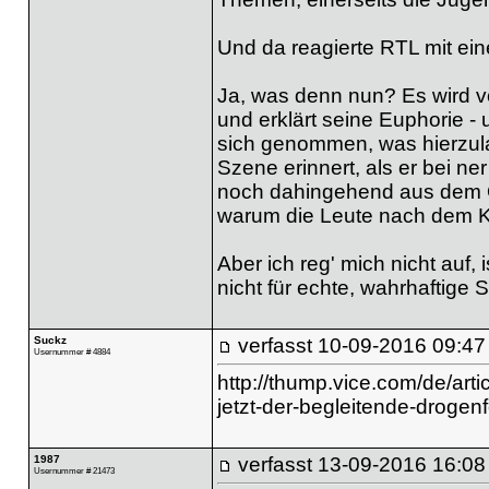
Und da reagierte RTL mit eine
Ja, was denn nun? Es wird v
und erklärt seine Euphorie -
sich genommen, was hierzul
Szene erinnert, als er bei ner
noch dahingehend aus dem Of
warum die Leute nach dem Ko
Aber ich reg' mich nicht auf,
nicht für echte, wahrhaftige 
Suckz
verfasst
10-09-2016 09:47
Usernummer # 4884
http://thump.vice.com/de/arti
jetzt-der-begleitende-drog
1987
verfasst
13-09-2016 16:08
Usernummer # 21473