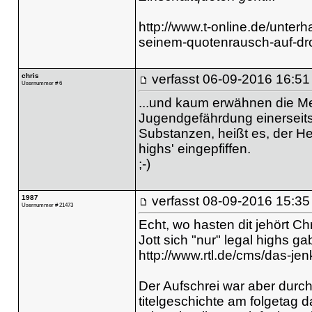
http://www.t-online.de/unterh
seinem-quotenrausch-auf-dr
chris
verfasst
06-09-2016 16:51
Usernummer # 6
...und kaum erwähnen die Med
Jugendgefährdung einerseit
Substanzen, heißt es, der He
highs' eingepfiffen.
;-)
1987
verfasst
08-09-2016 15:35
Usernummer # 21473
Echt, wo hasten dit jehört Ch
Jott sich "nur" legal highs g
http://www.rtl.de/cms/das-je
Der Aufschrei war aber durch 
titelgeschichte am folgetag