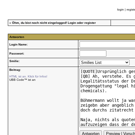
login
|
regist
»
Öhm, du bist noch nicht eingelogged!
Login
oder
register
Antworten
Login Name:
Passwort:
Smilie:
Beitrag:
HTML ist an. Klick für Infos!
UBB Code™ ist an