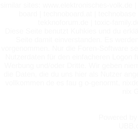
similar sites: www.elektronisches-volk.de
board | technoboard.at | technobase 
tekknoforum.de | toxic-family.de 
Diese Seite benutzt Kuhkies und du erklä
Seite damit einverstanden. Es werden
vorgenommen. Nur die Foren-Software setz
Nutzerdaten für den einfacheren Logon für
Werbung und/oder Dritte. Wir geben niema
die Daten, die du uns hier als Nutzer ang
vollkommen de es fau g o-genormt, nixde
nix 
Powered b
UBB.c