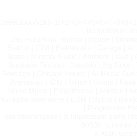
1999/2ooo/y2k(+1/+2/+3+4+5+6+7+8+9
technoforum.de
Das Forum für Techno | House | Minima
Elektro | IDM | Elektronika | Garage | A
Bass | Minimal Music | Ambient | Dub | 
Business Techno | Dubstep | Big Room 
Bootlegs | Chicago House | AI Music Suno 
Arenastep | IDM | Glitch | Grime | Rea
Noise Music | Fidgethouse | Ableton Liv
kvraudio alternative | EDM | Splice | Ba
| Progressive El
Betreiberangaben & Impressum siehe read
80339 münchen / 
E-Mail: webm