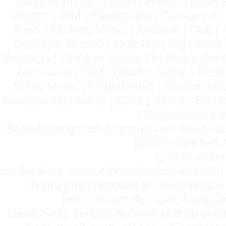
Das Forum für Techno | House | Minima
Elektro | IDM | Elektronika | Garage | A
Bass | Minimal Music | Ambient | Dub | 
Business Techno | Dubstep | Big Room 
Bootlegs | Chicago House | AI Music Suno 
Arenastep | IDM | Glitch | Grime | Rea
Noise Music | Fidgethouse | Ableton Liv
kvraudio alternative | EDM | Splice | Ba
| Progressive El
Betreiberangaben & Impressum siehe read
80339 münchen / 
E-Mail: webm
similar sites: www.elektronisches-volk.de
board | technoboard.at | technobase 
tekknoforum.de | toxic-family.de 
Diese Seite benutzt Kuhkies und du erklä