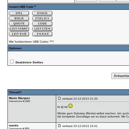
Instant UBB Code™
Wie funktionieren UBB Codes ™?
Optionen
Deaktiviere Smilies
Thread!!!
Manic Marquez
verfasst
22-12-2013 21:33
Usernummer # 21183
Hi @ All
Würde gern Dubstep (Remix) selbst machen, bin auch e
die komplette Grundlage wo es drauf ankommt. Mit Cub
mantis
verfasst
23-12-2013 15:41
Usernummer # 3606