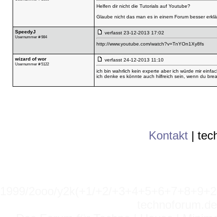
Helfen dir nicht die Tutorials auf Youtube?
Glaube nicht das man es in einem Forum besser erkl
SpeedyJ
verfasst
23-12-2013 17:02
Usernummer # 984
http://www.youtube.com/watch?v=TnYOn1Xy8fs
wizard of wor
verfasst
24-12-2013 11:10
Usernummer # 5122
ich bin wahrlich kein experte aber ich würde mir ein
ich denke es könnte auch hilfreich sein, wenn du brea
Kontakt
|
tec
1999/2ooo/y2k(+1/+2/+3+4+5+6+7+8+9
technoforum.de