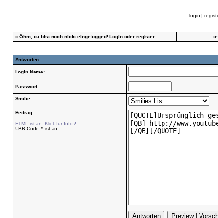
login
|
regist
»
Öhm, du bist noch nicht eingelogged!
Login
oder
register
t
Antworten
Login Name:
Passwort:
Smilie:
Beitrag:
HTML ist an. Klick für Infos!
UBB Code™ ist an