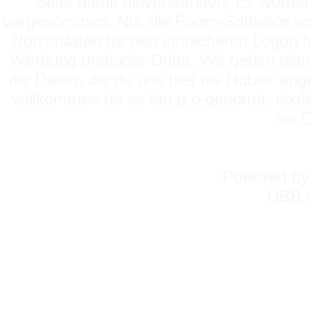
Seite damit einverstanden. Es werden
vorgenommen. Nur die Foren-Software setz
Nutzerdaten für den einfacheren Logon für
Werbung und/oder Dritte. Wir geben niema
die Daten, die du uns hier als Nutzer ang
vollkommen de es fau g o-genormt, nixde
nix 
Powered b
UBB.c