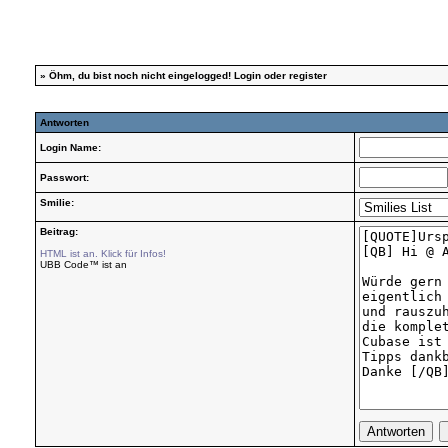
»
Öhm, du bist noch nicht eingelogged!
Login
oder
register
Antworten
Login Name:
Passwort:
Smilie:
Beitrag:
HTML ist an. Klick für Infos!
UBB Code™ ist an