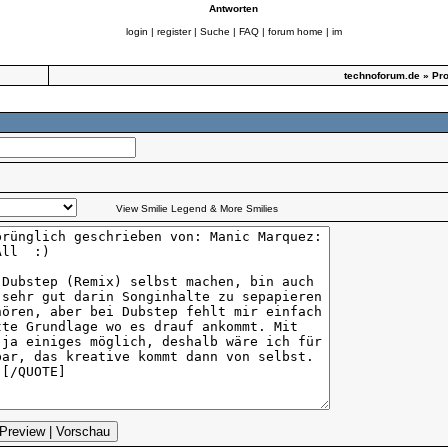
Antworten
login
|
register
|
Suche
|
FAQ
|
forum home
|
im
technoforum.de
»
Pro
View Smilie Legend & More Smilies