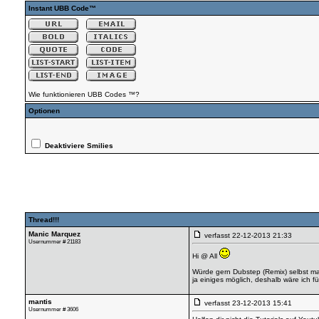
Instant UBB Code™
Wie funktionieren UBB Codes ™?
Optionen
Deaktiviere Smilies
Thread!!!
Manic Marquez
verfasst
22-12-2013 21:33
Usernummer # 21183
Hi @ All
Würde gern Dubstep (Remix) selbst mac
ja einiges möglich, deshalb wäre ich 
mantis
verfasst
23-12-2013 15:41
Usernummer # 3606