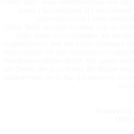
similar sites: www.elektronisches-volk.de
board | technoboard.at | technobase 
tekknoforum.de | toxic-family.de 
Diese Seite benutzt Kuhkies und du erklä
Seite damit einverstanden. Es werden
vorgenommen. Nur die Foren-Software setz
Nutzerdaten für den einfacheren Logon für
Werbung und/oder Dritte. Wir geben niema
die Daten, die du uns hier als Nutzer ang
vollkommen de es fau g o-genormt, nixde
nix 
Powered b
UBB.c