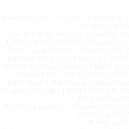
1999/2ooo/y2k(+1/+2/+3+4+5+6+7+8+9
technoforum.de
Das Forum für Techno | House | Minima
Elektro | IDM | Elektronika | Garage | A
Bass | Minimal Music | Ambient | Dub | 
Business Techno | Dubstep | Big Room 
Bootlegs | Chicago House | AI Music Suno 
Arenastep | IDM | Glitch | Grime | Rea
Noise Music | Fidgethouse | Ableton Liv
kvraudio alternative | EDM | Splice | Ba
| Progressive El
Betreiberangaben & Impressum siehe read
80339 münchen / 
E-Mail: webm