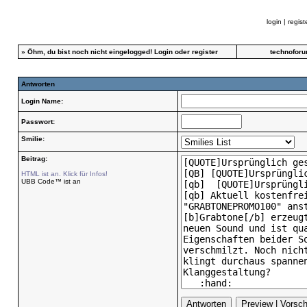
login
|
regist
»
Öhm, du bist noch nicht eingelogged!
Login
oder
register
technoforu
Antworten
Login Name:
Passwort:
Smilie:
Beitrag:
HTML ist an. Klick für Infos!
UBB Code™ ist an