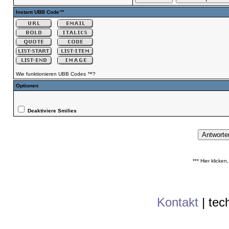
Instant UBB Code™
Wie funktionieren UBB Codes ™?
Optionen
Deaktiviere Smilies
*** Hier klicke
Kontakt
|
tec