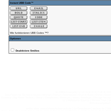
Instant UBB Code™
Wie funktionieren UBB Codes ™?
Optionen
Deaktiviere Smilies
(c) 1999/2ooo/y2k(+1/+2/+3+4+5+6+7+8+9+2
Das Forum für Techno | House | Minimal | Trance | Downbeats | Drum & Bass | Grime | Elektro
Dubstep | Big Room Techno | Grime | Complextro | Mashups | mnml | Bootlegs | Chicago House | 
12 | Melbourne Bounce | Minimal Trap | Si
Betreiberangaben 
similar sites: www.elektronisches-volk.de | Ex-Omenforum | techno.de | USB 