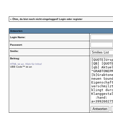
»
Öhm, du bist noch nicht eingelogged!
Login
oder
register
Antworten
Login Name:
Passwort:
Smilie:
Beitrag:
HTML ist an. Klick für Infos!
UBB Code™ ist an