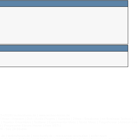
026) technoforum.de | www.techno-forum.de
l Music | Ambient | Dub | Audio-Plugins | Samples | 2Step | Breakcore | no Business Techno |
e | Reaktor Ensembles | NuWave | Experimental Music | Noise Music | Fidgethouse | Ableton Live
 | Progressive Electro House | Free VSTi |
9 - 5oo 29 68-drei
 tekknoforum.de | toxic-family.de | restrealitaet restrealität | boiler room