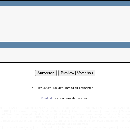
*** Hier klicken, um den Thread zu betrachten ***
Kontakt
|
technoforum.de
|
readme
010+2011+2012+2013+2014+2015+2016+2017+2018+2019+2020+2021+2022+2023+2024+2025+2
 | IDM | Elektronika | Garage | AI Music Suno Udio | Schranz | Hardtrance | Future Bass | Minima
AI Music Suno Prompt | Acid House | Detroit Techno | Chillstep | Arenastep | IDM | Glitch | Grim
nee | kvraudio alternative | EDM | Splice | Bandcamp | Soundcloud | Free Techno Music Download
& Impressum siehe readme.txt, geschenke an: chris mayr, anglerstr. 16, 80339 münchen / fon: o8
E-Mail: webmaster ät diesedomain
| united schranz board | technoboard.at | technobase | technobase.fm | technoguide | unitedsb.de |