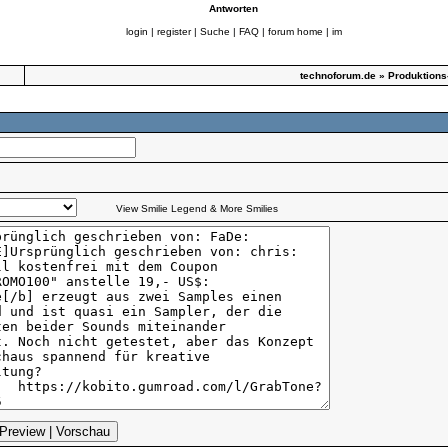
Antworten
login
|
register
|
Suche
|
FAQ
|
forum home
|
im
technoforum.de
»
Produktions
View Smilie Legend & More Smilies