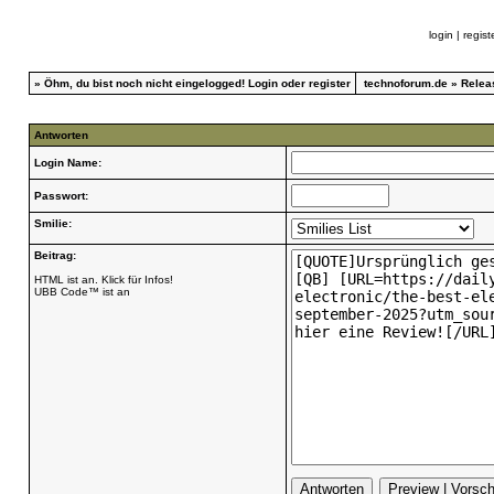
login
|
regist
»
Öhm, du bist noch nicht eingelogged!
Login
oder
register
technoforum.de
»
Relea
Antworten
Login Name:
Passwort:
Smilie:
Beitrag:
HTML ist an. Klick für Infos!
UBB Code™ ist an