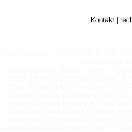
Kontakt
|
tec
1999/2ooo/y2k(+1/+2/+3+4+5+6+7+8+9
technoforum.de
Das Forum für Techno | House | Minima
Elektro | IDM | Elektronika | Garage | A
Bass | Minimal Music | Ambient | Dub | 
Business Techno | Dubstep | Big Room 
Bootlegs | Chicago House | AI Music Suno 
Arenastep | IDM | Glitch | Grime | Rea
Noise Music | Fidgethouse | Ableton Liv
kvraudio alternative | EDM | Splice | Ba