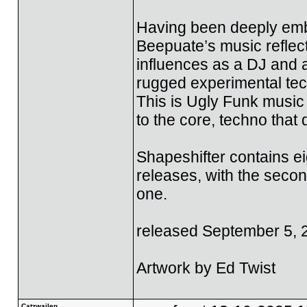
Having been deeply emb
Beepuate’s music reflect
influences as a DJ and 
rugged experimental te
This is Ugly Funk music 
to the core, techno that 
Shapeshifter contains ei
releases, with the secon
one.
released September 5, 
Artwork by Ed Twist
Catzwailen