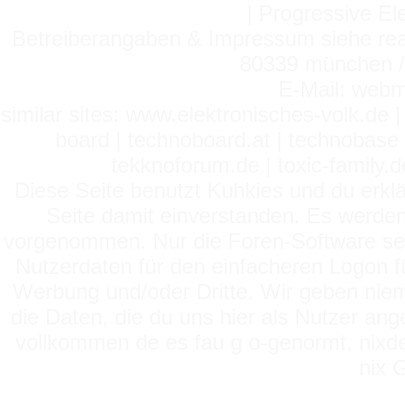
| Progressive El
Betreiberangaben & Impressum siehe read
80339 münchen / 
E-Mail: webm
similar sites: www.elektronisches-volk.de
board | technoboard.at | technobase 
tekknoforum.de | toxic-family.de 
Diese Seite benutzt Kuhkies und du erklä
Seite damit einverstanden. Es werden
vorgenommen. Nur die Foren-Software setz
Nutzerdaten für den einfacheren Logon für
Werbung und/oder Dritte. Wir geben niema
die Daten, die du uns hier als Nutzer ang
vollkommen de es fau g o-genormt, nixde
nix 