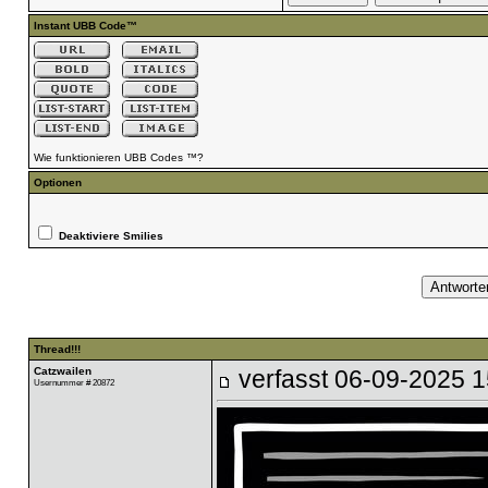
Instant UBB Code™
Wie funktionieren UBB Codes ™?
Optionen
Deaktiviere Smilies
Thread!!!
Catzwailen
verfasst
06-09-2025 1
Usernummer # 20872