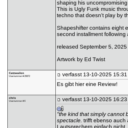
shaping his uncompromising
This is Ugly Funk music throu
techno that doesn’t play by th
Shapeshifter contains eight e
second installment following 
released September 5, 2025
Artwork by Ed Twist
Catzwailen
verfasst
13-10-2025 15:31
Usernummer # 20872
Es gibt hier eine Review!
chris
verfasst
13-10-2025 16:23
Usernummer # 6
"the kind that simply cannot
spectacle.
trifft ebenso auch
Lautsprechern einfach nicht,