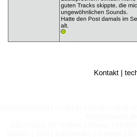
guten Tracks skippte, die mic
ungewöhnlichen Sounds.
Hatte den Post damals im Se
alt.
Kontakt
|
tec
1999/2ooo/y2k(+1/+2/+3+4+5+6+7+8+9
technoforum.de
Das Forum für Techno | House | Minima
Elektro | IDM | Elektronika | Garage | A