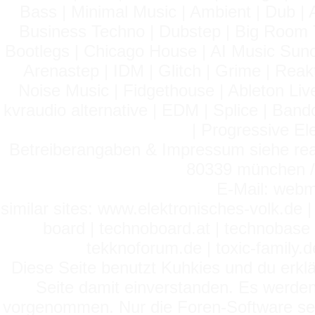
Bass | Minimal Music | Ambient | Dub | 
Business Techno | Dubstep | Big Room 
Bootlegs | Chicago House | AI Music Suno 
Arenastep | IDM | Glitch | Grime | Rea
Noise Music | Fidgethouse | Ableton Liv
kvraudio alternative | EDM | Splice | Ba
| Progressive El
Betreiberangaben & Impressum siehe read
80339 münchen / 
E-Mail: webm
similar sites: www.elektronisches-volk.de
board | technoboard.at | technobase 
tekknoforum.de | toxic-family.de 
Diese Seite benutzt Kuhkies und du erklä
Seite damit einverstanden. Es werden
vorgenommen. Nur die Foren-Software setz