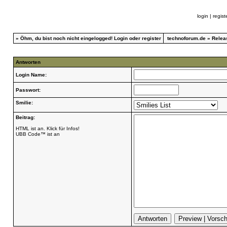
login
|
regist
»
Öhm, du bist noch nicht eingelogged!
Login
oder
register
technoforum.de
»
Relea
Antworten
Login Name:
Passwort:
Smilie:
Beitrag:
HTML ist an. Klick für Infos!
UBB Code™ ist an