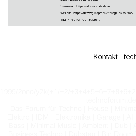
Streaming:
https://album.link/itstime
Website:
https://delwwg.ru/product/progruss-its-time/
Thank You for Your Support!
Kontakt
|
tec
1999/2ooo/y2k(+1/+2/+3+4+5+6+7+8+9
technoforum.de
Das Forum für Techno | House | Minima
Elektro | IDM | Elektronika | Garage | A
Bass | Minimal Music | Ambient | Dub | 
Business Techno | Dubstep | Big Room 