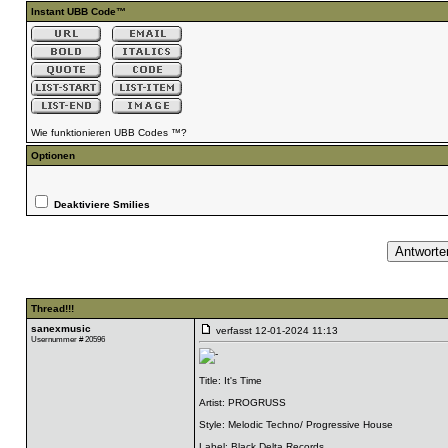
Instant UBB Code™
Wie funktionieren UBB Codes ™?
Optionen
Deaktiviere Smilies
Thread!!!
sanexmusic
verfasst
12-01-2024 11:13
Usernummer # 20596
Title: It's Time
Artist: PROGRUSS
Style: Melodic Techno/ Progressive House
Label: Black Delta Records