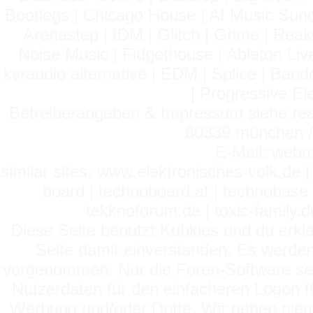
Bootlegs | Chicago House | AI Music Suno 
Arenastep | IDM | Glitch | Grime | Rea
Noise Music | Fidgethouse | Ableton Liv
kvraudio alternative | EDM | Splice | Ba
| Progressive El
Betreiberangaben & Impressum siehe read
80339 münchen / 
E-Mail: webm
similar sites: www.elektronisches-volk.de
board | technoboard.at | technobase 
tekknoforum.de | toxic-family.de 
Diese Seite benutzt Kuhkies und du erklä
Seite damit einverstanden. Es werden
vorgenommen. Nur die Foren-Software setz
Nutzerdaten für den einfacheren Logon für
Werbung und/oder Dritte. Wir geben niema