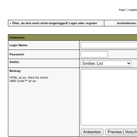
login
|
regist
»
Öhm, du bist noch nicht eingelogged!
Login
oder
register
technoforum.
Antworten
Login Name:
Passwort:
Smilie:
Beitrag:
HTML ist an. Klick für Infos!
UBB Code™ ist an