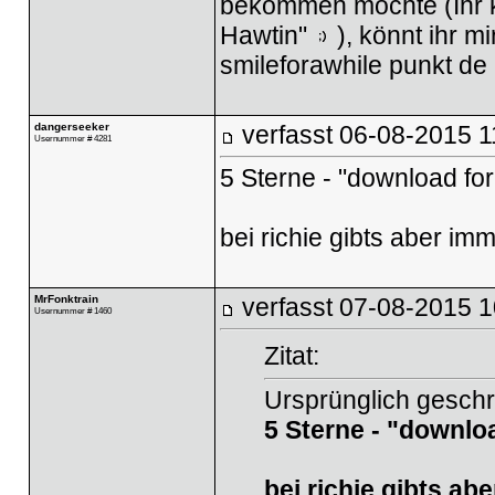
bekommen möchte (Ihr ke
Hawtin"
), könnt ihr m
smileforawhile punkt de
dangerseeker
verfasst
06-08-2015 1
Usernummer # 4281
5 Sterne - "download for
bei richie gibts aber im
MrFonktrain
verfasst
07-08-2015 1
Usernummer # 1460
Zitat:
Ursprünglich geschr
5 Sterne - "downlo
bei richie gibts ab