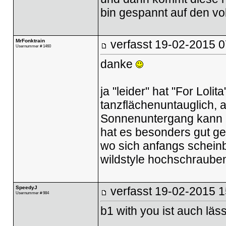
bin gespannt auf den vol
MrFonktrain
verfasst
19-02-2015 0
Usernummer # 1460
danke
ja "leider" hat "For Loli
tanzflächenuntauglich, 
Sonnenuntergang kann ma
hat es besonders gut gef
wo sich anfangs schein
wildstyle hochschrauben
SpeedyJ
verfasst
19-02-2015 1
Usernummer # 984
b1 with you ist auch lässi