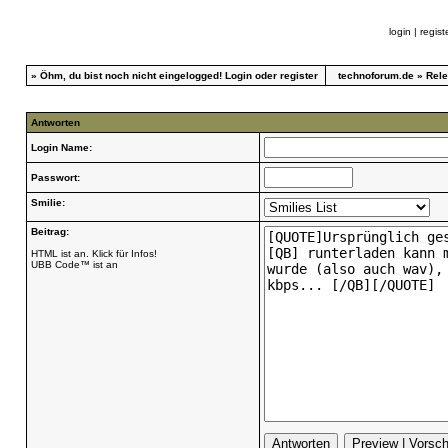
login
|
regist
»
Öhm, du bist noch nicht eingelogged!
Login
oder
register
technoforum.de
»
Rele
Antworten
Login Name:
Passwort:
Smilie:
Beitrag:
HTML ist an. Klick für Infos!
UBB Code™ ist an