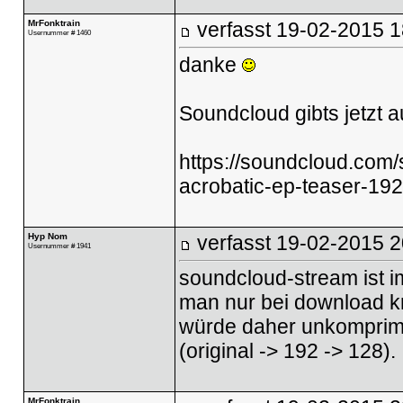
MrFonktrain
verfasst
19-02-2015 1
Usernummer # 1460
danke
Soundcloud gibts jetzt a
https://soundcloud.com/
acrobatic-ep-teaser-192-
Hyp Nom
verfasst
19-02-2015 2
Usernummer # 1941
soundcloud-stream ist i
man nur bei download k
würde daher unkomprimi
(original -> 192 -> 128).
MrFonktrain