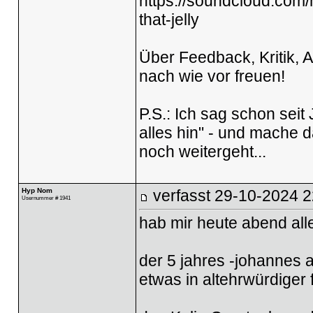
https://soundcloud.com/
that-jelly
Über Feedback, Kritik,
nach wie vor freuen!
P.S.: Ich sag schon seit
alles hin" - und mache 
noch weitergeht...
Hyp Nom
verfasst
29-10-2024 2
Usernummer # 1941
hab mir heute abend all
der 5 jahres -johannes al
etwas in altehrwürdiger f