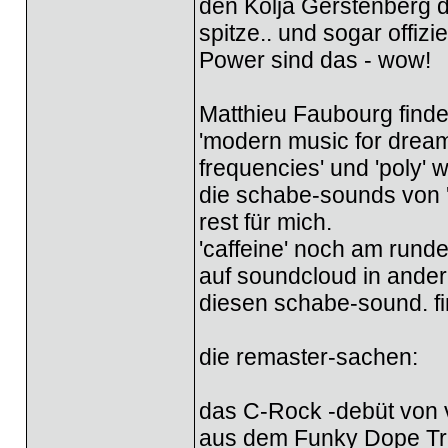
den Kolja Gerstenberg d
spitze.. und sogar offizi
Power sind das - wow!
Matthieu Faubourg finde i
'modern music for drea
frequencies' und 'poly'
die schabe-sounds von '
rest für mich.
'caffeine' noch am runde
auf soundcloud in andere
diesen schabe-sound. fi
die remaster-sachen:
das C-Rock -debüt von vo
aus dem Funky Dope Tra