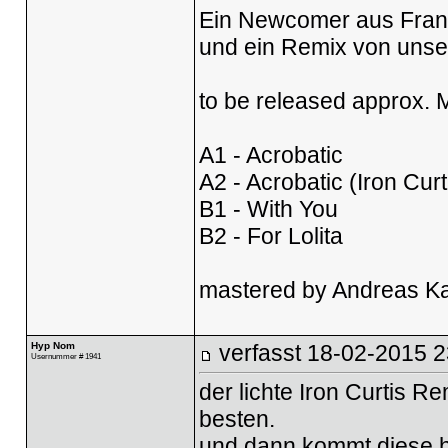
Ein Newcomer aus Frank
und ein Remix von unser
to be released approx. 
A1 - Acrobatic
A2 - Acrobatic (Iron Cur
B1 - With You
B2 - For Lolita
mastered by Andreas Kau
Hyp Nom
verfasst
18-02-2015 2
Usernummer # 1941
der lichte Iron Curtis R
besten.
und dann kommt diese 