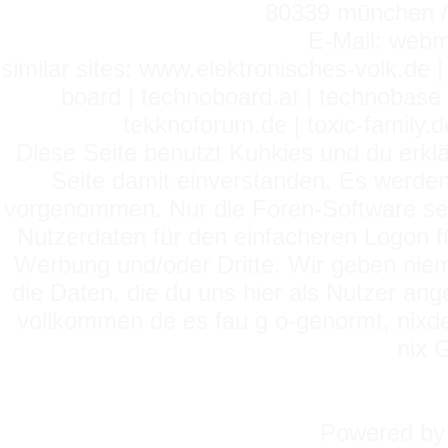
80339 münchen / 
E-Mail: webm
similar sites: www.elektronisches-volk.de
board | technoboard.at | technobase 
tekknoforum.de | toxic-family.de 
Diese Seite benutzt Kuhkies und du erklä
Seite damit einverstanden. Es werden
vorgenommen. Nur die Foren-Software setz
Nutzerdaten für den einfacheren Logon für
Werbung und/oder Dritte. Wir geben niema
die Daten, die du uns hier als Nutzer ang
vollkommen de es fau g o-genormt, nixde
nix 
Powered b