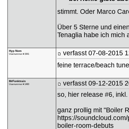
stimmt. Oder Marco Caro
Über 5 Sterne und eine
Tenaglia habe ich mich 
Hyp Nom
verfasst
07-08-2015 1
Usernummer # 1941
feine terrace/beach tun
MrFonktrain
verfasst
09-12-2015 2
Usernummer # 1460
so, hier release #6, inkl
ganz prollig mit "Boile
https://soundcloud.com/
boiler-room-debuts