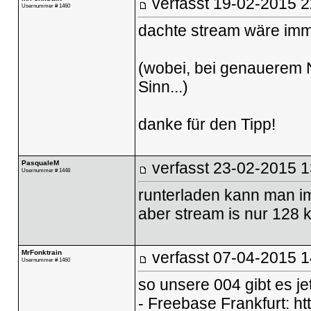
verfasst
19-02-2015 2
Usernummer # 1460
dachte stream wäre im
(wobei, bei genauerem N
Sinn...)
danke für den Tipp!
PasqualeM
verfasst
23-02-2015 1
Usernummer # 1448
runterladen kann man i
aber stream is nur 128 k
MrFonktrain
verfasst
07-04-2015 1
Usernummer # 1460
so unsere 004 gibt es jet
- Freebase Frankfurt:
ht