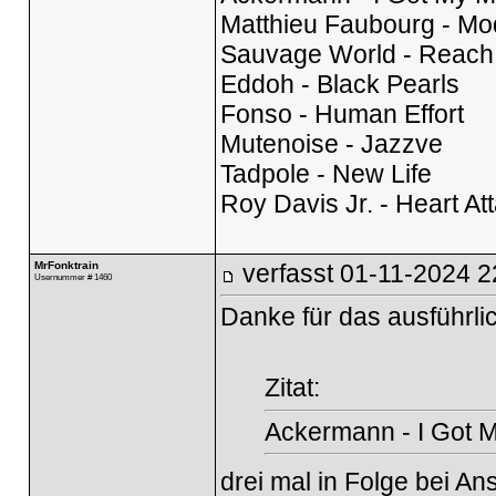
Matthieu Faubourg - Mo
Sauvage World - Reach
Eddoh - Black Pearls
Fonso - Human Effort
Mutenoise - Jazzve
Tadpole - New Life
Roy Davis Jr. - Heart At
MrFonktrain
verfasst
01-11-2024 2
Usernummer # 1460
Danke für das ausführlic
Zitat:
Ackermann - I Got M
drei mal in Folge bei A