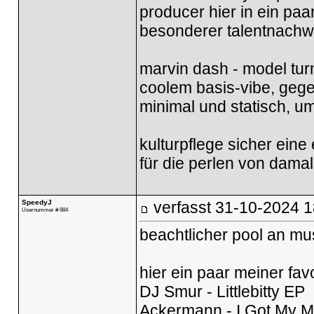
producer hier in ein pa
besonderer talentnachw
marvin dash - model tu
coolem basis-vibe, gege
minimal und statisch, um
kulturpflege sicher ein
für die perlen von dama
SpeedyJ
verfasst
31-10-2024 1
Usernummer # 984
beachtlicher pool an mu
hier ein paar meiner fa
DJ Smur - Littlebitty EP
Ackermann - I Got My Ma