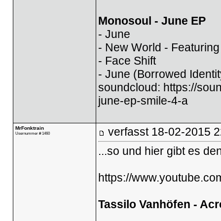
Monosoul - June EP
- June
- New World - Featuring
- Face Shift
- June (Borrowed Identi
soundcloud:
https://so
june-ep-smile-4-a
MrFonktrain
verfasst
18-02-2015 2
Usernummer # 1460
...so und hier gibt es d
https://www.youtube.
Tassilo Vanhöfen - Acr