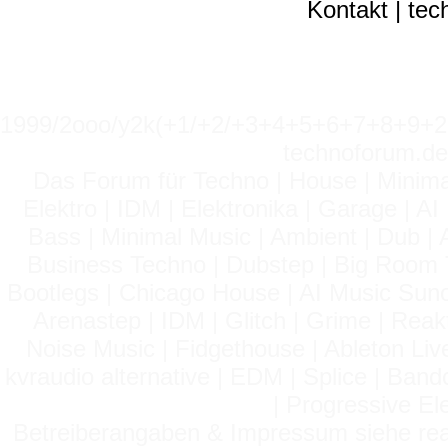
Kontakt
|
tec
1999/2ooo/y2k(+1/+2/+3+4+5+6+7+8+9
technoforum.de
Das Forum für Techno | House | Minima
Elektro | IDM | Elektronika | Garage | A
Bass | Minimal Music | Ambient | Dub | 
Business Techno | Dubstep | Big Room 
Bootlegs | Chicago House | AI Music Suno 
Arenastep | IDM | Glitch | Grime | Rea
Noise Music | Fidgethouse | Ableton Liv
kvraudio alternative | EDM | Splice | Ba
| Progressive El
Betreiberangaben & Impressum siehe read