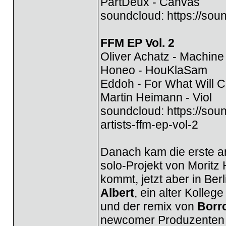
PartDeux - Canvas
soundcloud:
https://sou
FFM EP Vol. 2
Oliver Achatz - Machine
Honeo - HouKlaSam
Eddoh - For What Will 
Martin Heimann - Viol
soundcloud:
https://sou
artists-ffm-ep-vol-2
Danach kam die erste ar
solo-Projekt von Moritz
kommt, jetzt aber in Ber
Albert
, ein alter Kolle
und der remix von
Borr
newcomer Produzenten i