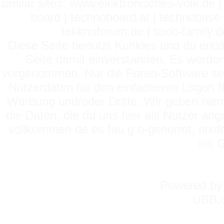
similar sites: www.elektronisches-volk.de
board | technoboard.at | technobase 
tekknoforum.de | toxic-family.de 
Diese Seite benutzt Kuhkies und du erklä
Seite damit einverstanden. Es werden
vorgenommen. Nur die Foren-Software setz
Nutzerdaten für den einfacheren Logon für
Werbung und/oder Dritte. Wir geben niema
die Daten, die du uns hier als Nutzer ang
vollkommen de es fau g o-genormt, nixde
nix 
Powered b
UBB.c