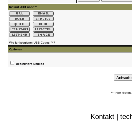
Instant UBB Code™
Wie funktionieren UBB Codes ™?
Optionen
Deaktiviere Smilies
*** Hier klicke
Kontakt
|
tec