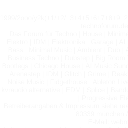
1999/2ooo/y2k(+1/+2/+3+4+5+6+7+8+9
technoforum.de
Das Forum für Techno | House | Minima
Elektro | IDM | Elektronika | Garage | A
Bass | Minimal Music | Ambient | Dub | 
Business Techno | Dubstep | Big Room 
Bootlegs | Chicago House | AI Music Suno 
Arenastep | IDM | Glitch | Grime | Rea
Noise Music | Fidgethouse | Ableton Liv
kvraudio alternative | EDM | Splice | Ba
| Progressive El
Betreiberangaben & Impressum siehe read
80339 münchen / 
E-Mail: webm