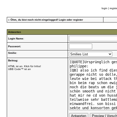
login
|
regist
»
Öhm, du bist noch nicht eingelogged!
Login
oder
register
Antworten
Login Name:
Passwort:
Smilie:
Beitrag:
HTML ist an. Klick für Infos!
UBB Code™ ist an