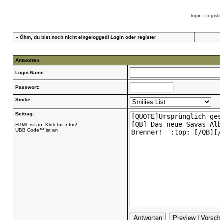
login
|
regist
»
Öhm, du bist noch nicht eingelogged!
Login
oder
register
Antworten
Login Name:
Passwort:
Smilie:
Beitrag:
HTML ist an. Klick für Infos!
UBB Code™ ist an