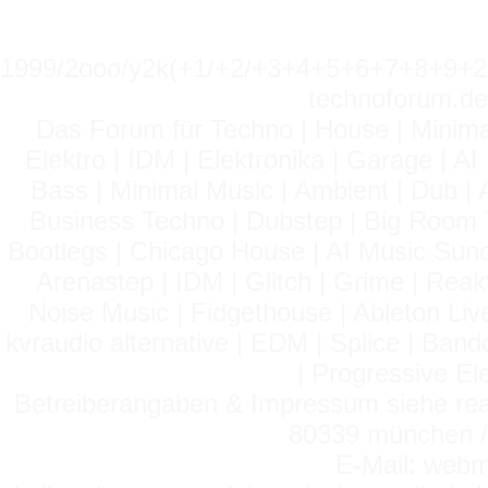
1999/2ooo/y2k(+1/+2/+3+4+5+6+7+8+9
technoforum.de
Das Forum für Techno | House | Minima
Elektro | IDM | Elektronika | Garage | A
Bass | Minimal Music | Ambient | Dub | 
Business Techno | Dubstep | Big Room 
Bootlegs | Chicago House | AI Music Suno 
Arenastep | IDM | Glitch | Grime | Rea
Noise Music | Fidgethouse | Ableton Liv
kvraudio alternative | EDM | Splice | Ba
| Progressive El
Betreiberangaben & Impressum siehe read
80339 münchen / 
E-Mail: webm