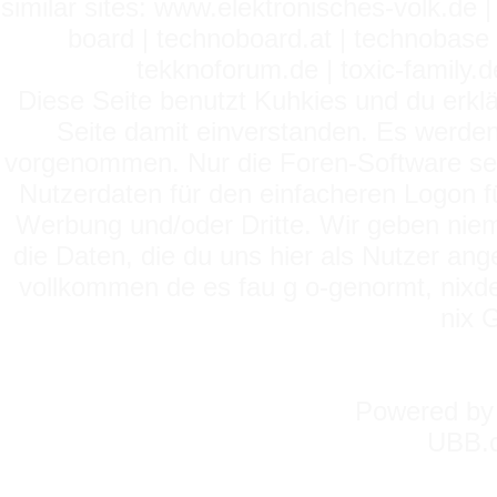
similar sites: www.elektronisches-volk.de
board | technoboard.at | technobase 
tekknoforum.de | toxic-family.de 
Diese Seite benutzt Kuhkies und du erklä
Seite damit einverstanden. Es werden
vorgenommen. Nur die Foren-Software setz
Nutzerdaten für den einfacheren Logon für
Werbung und/oder Dritte. Wir geben niema
die Daten, die du uns hier als Nutzer ang
vollkommen de es fau g o-genormt, nixde
nix 
Powered b
UBB.c