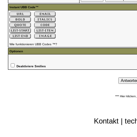
Instant UBB Code™
Wie funktionieren UBB Codes ™?
Optionen
Deaktiviere Smilies
*** Hier klicke
Kontakt
|
tec