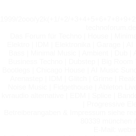
1999/2ooo/y2k(+1/+2/+3+4+5+6+7+8+9
technoforum.de
Das Forum für Techno | House | Minima
Elektro | IDM | Elektronika | Garage | A
Bass | Minimal Music | Ambient | Dub | 
Business Techno | Dubstep | Big Room 
Bootlegs | Chicago House | AI Music Suno 
Arenastep | IDM | Glitch | Grime | Rea
Noise Music | Fidgethouse | Ableton Liv
kvraudio alternative | EDM | Splice | Ba
| Progressive El
Betreiberangaben & Impressum siehe read
80339 münchen / 
E-Mail: webm