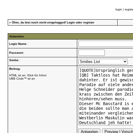
login
|
regist
»
Öhm, du bist noch nicht eingelogged!
Login
oder
register
Antworten
Login Name:
Passwort:
Smilie:
Beitrag:
HTML ist an. Klick für Infos!
UBB Code™ ist an