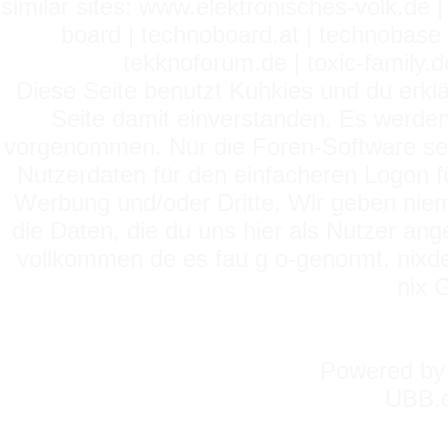
similar sites: www.elektronisches-volk.de
board | technoboard.at | technobase 
tekknoforum.de | toxic-family.de 
Diese Seite benutzt Kuhkies und du erklä
Seite damit einverstanden. Es werden
vorgenommen. Nur die Foren-Software setz
Nutzerdaten für den einfacheren Logon für
Werbung und/oder Dritte. Wir geben niema
die Daten, die du uns hier als Nutzer ang
vollkommen de es fau g o-genormt, nixde
nix 
Powered b
UBB.c