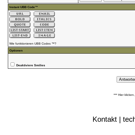
Instant UBB Code™
Wie funktionieren UBB Codes ™?
Optionen
Deaktiviere Smilies
*** Hier klicke
Kontakt
|
tec