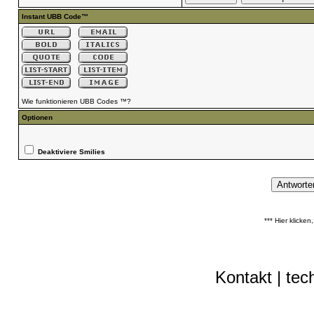
Instant UBB Code™
Wie funktionieren UBB Codes ™?
Optionen
Deaktiviere Smilies
*** Hier klicke
Kontakt
|
tec