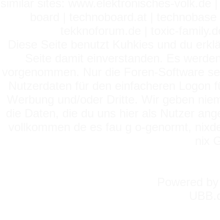
similar sites: www.elektronisches-volk.de
board | technoboard.at | technobase 
tekknoforum.de | toxic-family.de 
Diese Seite benutzt Kuhkies und du erklä
Seite damit einverstanden. Es werden
vorgenommen. Nur die Foren-Software setz
Nutzerdaten für den einfacheren Logon für
Werbung und/oder Dritte. Wir geben niema
die Daten, die du uns hier als Nutzer ang
vollkommen de es fau g o-genormt, nixde
nix 
Powered b
UBB.c