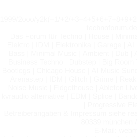
1999/2ooo/y2k(+1/+2/+3+4+5+6+7+8+9
technoforum.de
Das Forum für Techno | House | Minima
Elektro | IDM | Elektronika | Garage | A
Bass | Minimal Music | Ambient | Dub | 
Business Techno | Dubstep | Big Room 
Bootlegs | Chicago House | AI Music Suno 
Arenastep | IDM | Glitch | Grime | Rea
Noise Music | Fidgethouse | Ableton Liv
kvraudio alternative | EDM | Splice | Ba
| Progressive El
Betreiberangaben & Impressum siehe read
80339 münchen / 
E-Mail: webm