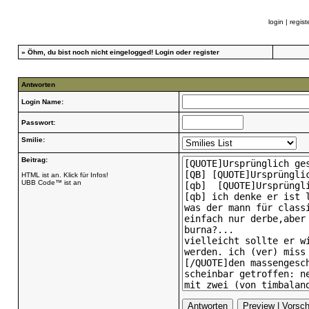
login
|
regist
»
Öhm, du bist noch nicht eingelogged!
Login
oder
register
Antworten
Login Name:
Passwort:
Smilie:
Beitrag:
HTML ist an. Klick für Infos!
UBB Code™ ist an