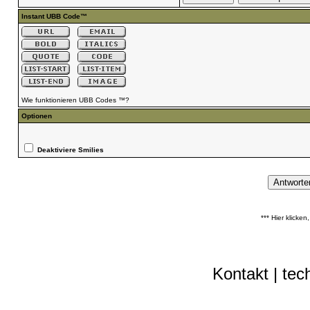
Instant UBB Code™
Wie funktionieren UBB Codes ™?
Optionen
Deaktiviere Smilies
*** Hier klicke
Kontakt
|
tec