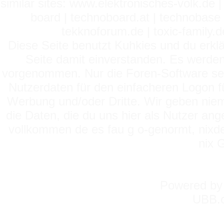
similar sites: www.elektronisches-volk.de
board | technoboard.at | technobase 
tekknoforum.de | toxic-family.de 
Diese Seite benutzt Kuhkies und du erklä
Seite damit einverstanden. Es werden
vorgenommen. Nur die Foren-Software setz
Nutzerdaten für den einfacheren Logon für
Werbung und/oder Dritte. Wir geben niema
die Daten, die du uns hier als Nutzer ang
vollkommen de es fau g o-genormt, nixde
nix 
Powered b
UBB.c