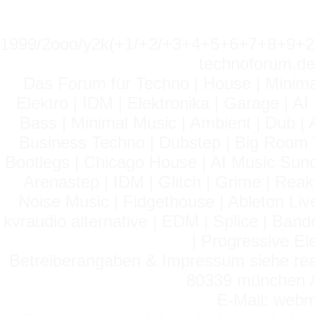
1999/2ooo/y2k(+1/+2/+3+4+5+6+7+8+9
technoforum.de
Das Forum für Techno | House | Minima
Elektro | IDM | Elektronika | Garage | A
Bass | Minimal Music | Ambient | Dub | 
Business Techno | Dubstep | Big Room 
Bootlegs | Chicago House | AI Music Suno 
Arenastep | IDM | Glitch | Grime | Rea
Noise Music | Fidgethouse | Ableton Liv
kvraudio alternative | EDM | Splice | Ba
| Progressive El
Betreiberangaben & Impressum siehe read
80339 münchen / 
E-Mail: webm