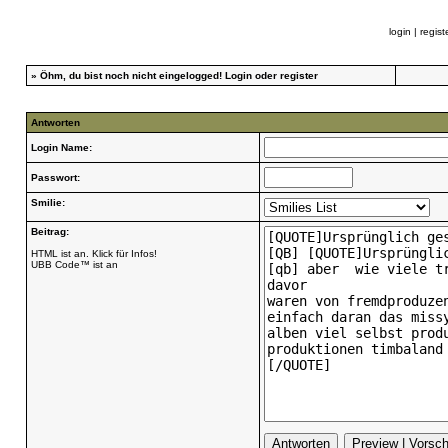
login
|
regist
»
Öhm, du bist noch nicht eingelogged!
Login
oder
register
Antworten
Login Name:
Passwort:
Smilie:
Beitrag:
HTML ist an. Klick für Infos!
UBB Code™ ist an