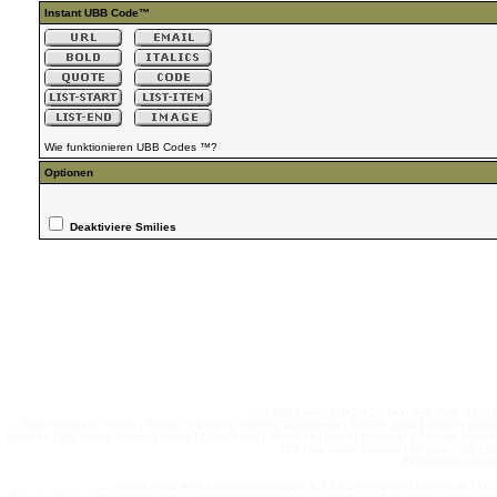
Instant UBB Code™
Wie funktionieren UBB Codes ™?
Optionen
Deaktiviere Smilies
(c) 1999/2ooo/y2k(+1/+2/+3+4+5+6+7+8+9+2
Das Forum für Techno | House | Minimal | Trance | Downbeats | Drum & Bass | Grime | Elektro
Dubstep | Big Room Techno | Grime | Complextro | Mashups | mnml | Bootlegs | Chicago House | 
12 | Melbourne Bounce | Minimal Trap | Si
Betreiberangaben 
similar sites: www.elektronisches-volk.de | Ex-Omenforum | techno.de | USB 