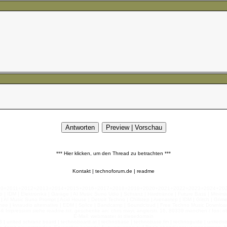
*** Hier klicken, um den Thread zu betrachten ***
Kontakt
|
technoforum.de
|
readme
010+2011+2012+2013+2014+2015+2016+2017+2018+2019+2020+2021+2022+2023+2024+2025+2
 | IDM | Elektronika | Garage | AI Music Suno Udio | Schranz | Hardtrance | Future Bass | Minima
AI Music Suno Prompt | Acid House | Detroit Techno | Chillstep | Arenastep | IDM | Glitch | Grim
nee | kvraudio alternative | EDM | Splice | Bandcamp | Soundcloud | Free Techno Music Download
& Impressum siehe readme.txt, geschenke an: chris mayr, anglerstr. 16, 80339 münchen / fon: o8
E-Mail: webmaster ät diesedomain
| united schranz board | technoboard.at | technobase | technobase.fm | technoguide | unitedsb.de |