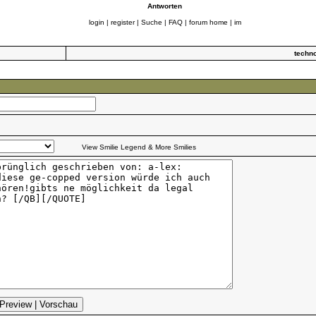
Antworten
login
|
register
|
Suche
|
FAQ
|
forum home
|
im
techn
View Smilie Legend & More Smilies