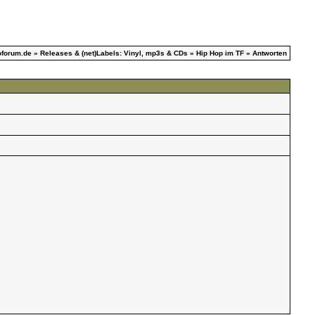
oforum.de
»
Releases & (net)Labels: Vinyl, mp3s & CDs
»
Hip Hop im TF
» Antworten