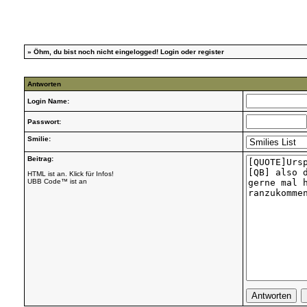
»
Öhm, du bist noch nicht eingelogged!
Login
oder
register
Antworten
Login Name:
Passwort:
Smilie:
Beitrag:
HTML ist an. Klick für Infos!
UBB Code™ ist an