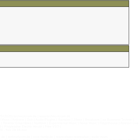
026) technoforum.de | www.techno-forum.de
l Music | Ambient | Dub | Audio-Plugins | Samples | 2Step | Breakcore | no Business Techno |
e | Reaktor Ensembles | NuWave | Experimental Music | Noise Music | Fidgethouse | Ableton Live
 | Progressive Electro House | Free VSTi |
9 - 5oo 29 68-drei
 tekknoforum.de | toxic-family.de | restrealitaet restrealität | boiler room