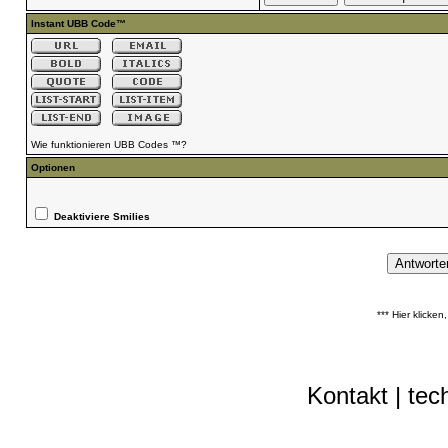
Instant UBB Code™
Wie funktionieren UBB Codes ™?
Optionen
Deaktiviere Smilies
*** Hier klicke
Kontakt
|
tec