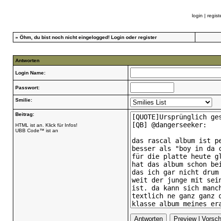
login
|
regist
»
Öhm, du bist noch nicht eingelogged!
Login
oder
register
Antworten
Login Name:
Passwort:
Smilie:
Beitrag:
HTML ist an. Klick für Infos!
UBB Code™ ist an