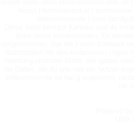
similar sites: www.elektronisches-volk.de
board | technoboard.at | technobase 
tekknoforum.de | toxic-family.de 
Diese Seite benutzt Kuhkies und du erklä
Seite damit einverstanden. Es werden
vorgenommen. Nur die Foren-Software setz
Nutzerdaten für den einfacheren Logon für
Werbung und/oder Dritte. Wir geben niema
die Daten, die du uns hier als Nutzer ang
vollkommen de es fau g o-genormt, nixde
nix 
Powered b
UBB.c