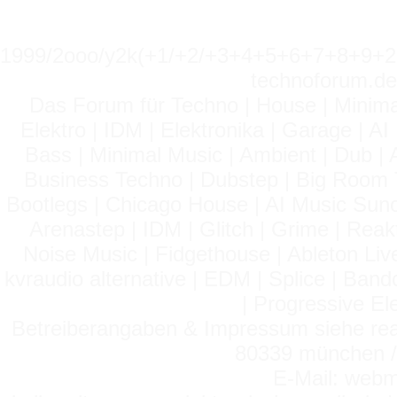
1999/2ooo/y2k(+1/+2/+3+4+5+6+7+8+9
technoforum.de
Das Forum für Techno | House | Minima
Elektro | IDM | Elektronika | Garage | A
Bass | Minimal Music | Ambient | Dub | 
Business Techno | Dubstep | Big Room 
Bootlegs | Chicago House | AI Music Suno 
Arenastep | IDM | Glitch | Grime | Rea
Noise Music | Fidgethouse | Ableton Liv
kvraudio alternative | EDM | Splice | Ba
| Progressive El
Betreiberangaben & Impressum siehe read
80339 münchen / 
E-Mail: webm