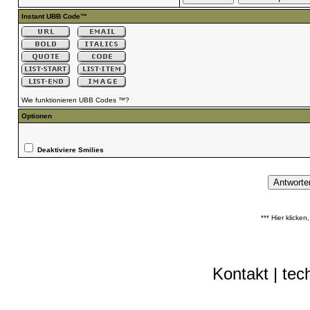
Instant UBB Code™
Wie funktionieren UBB Codes ™?
Optionen
Deaktiviere Smilies
*** Hier klicke
Kontakt
|
tec