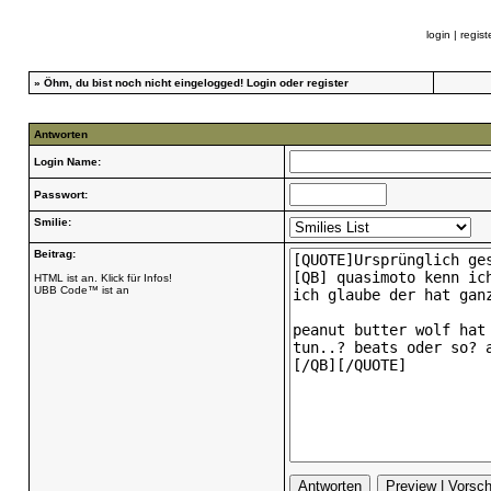
login
|
regist
»
Öhm, du bist noch nicht eingelogged!
Login
oder
register
Antworten
Login Name:
Passwort:
Smilie:
Beitrag:
HTML ist an. Klick für Infos!
UBB Code™ ist an