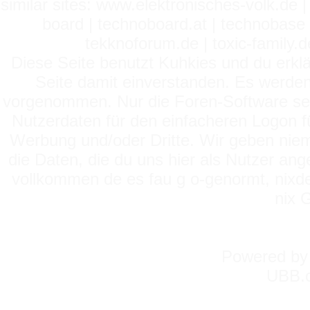
similar sites: www.elektronisches-volk.de
board | technoboard.at | technobase 
tekknoforum.de | toxic-family.de 
Diese Seite benutzt Kuhkies und du erklä
Seite damit einverstanden. Es werden
vorgenommen. Nur die Foren-Software setz
Nutzerdaten für den einfacheren Logon für
Werbung und/oder Dritte. Wir geben niema
die Daten, die du uns hier als Nutzer ang
vollkommen de es fau g o-genormt, nixde
nix 
Powered b
UBB.c