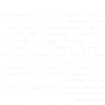
1999/2ooo/y2k(+1/+2/+3+4+5+6+7+8+9
technoforum.de
Das Forum für Techno | House | Minima
Elektro | IDM | Elektronika | Garage | A
Bass | Minimal Music | Ambient | Dub | 
Business Techno | Dubstep | Big Room 
Bootlegs | Chicago House | AI Music Suno 
Arenastep | IDM | Glitch | Grime | Rea
Noise Music | Fidgethouse | Ableton Liv
kvraudio alternative | EDM | Splice | Ba
| Progressive El
Betreiberangaben & Impressum siehe read
80339 münchen / 
E-Mail: webm