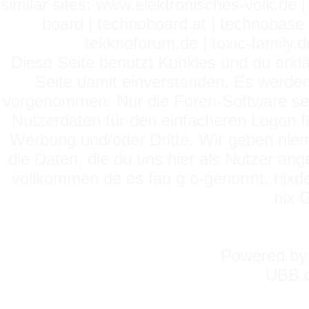
similar sites: www.elektronisches-volk.de
board | technoboard.at | technobase 
tekknoforum.de | toxic-family.de 
Diese Seite benutzt Kuhkies und du erklä
Seite damit einverstanden. Es werden
vorgenommen. Nur die Foren-Software setz
Nutzerdaten für den einfacheren Logon für
Werbung und/oder Dritte. Wir geben niema
die Daten, die du uns hier als Nutzer ang
vollkommen de es fau g o-genormt, nixde
nix 
Powered b
UBB.c