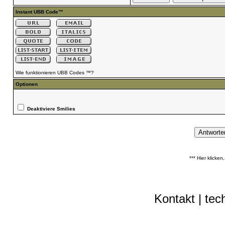
Instant UBB Code™
Wie funktionieren UBB Codes ™?
Optionen
Deaktiviere Smilies
*** Hier klicke
Kontakt
|
tec