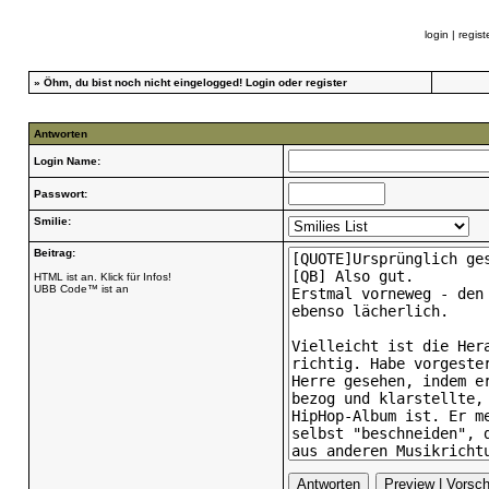
login
|
regist
»
Öhm, du bist noch nicht eingelogged!
Login
oder
register
Antworten
Login Name:
Passwort:
Smilie:
Beitrag:
HTML ist an. Klick für Infos!
UBB Code™ ist an