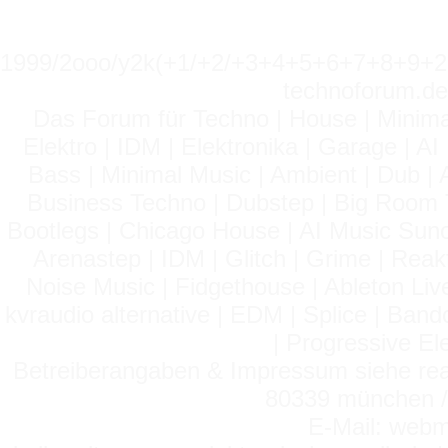
1999/2ooo/y2k(+1/+2/+3+4+5+6+7+8+9
technoforum.de
Das Forum für Techno | House | Minima
Elektro | IDM | Elektronika | Garage | A
Bass | Minimal Music | Ambient | Dub | 
Business Techno | Dubstep | Big Room 
Bootlegs | Chicago House | AI Music Suno 
Arenastep | IDM | Glitch | Grime | Rea
Noise Music | Fidgethouse | Ableton Liv
kvraudio alternative | EDM | Splice | Ba
| Progressive El
Betreiberangaben & Impressum siehe read
80339 münchen / 
E-Mail: webm