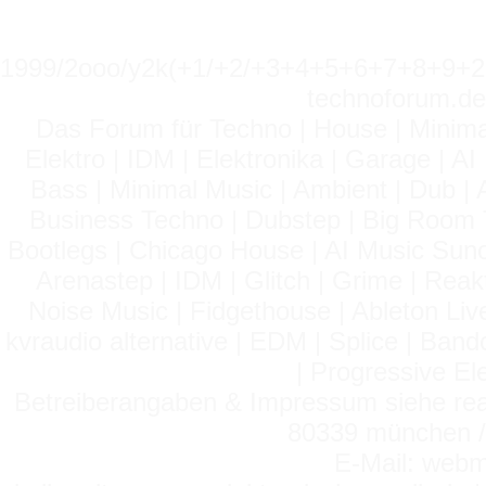
1999/2ooo/y2k(+1/+2/+3+4+5+6+7+8+9
technoforum.de
Das Forum für Techno | House | Minima
Elektro | IDM | Elektronika | Garage | A
Bass | Minimal Music | Ambient | Dub | 
Business Techno | Dubstep | Big Room 
Bootlegs | Chicago House | AI Music Suno 
Arenastep | IDM | Glitch | Grime | Rea
Noise Music | Fidgethouse | Ableton Liv
kvraudio alternative | EDM | Splice | Ba
| Progressive El
Betreiberangaben & Impressum siehe read
80339 münchen / 
E-Mail: webm