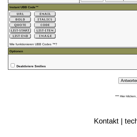
Instant UBB Code™
Wie funktionieren UBB Codes ™?
Optionen
Deaktiviere Smilies
*** Hier klicke
Kontakt
|
tec