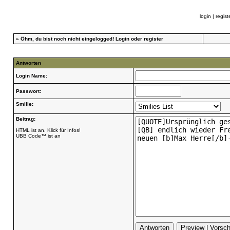
login
|
regist
»
Öhm, du bist noch nicht eingelogged!
Login
oder
register
Antworten
Login Name:
Passwort:
Smilie:
Beitrag:
HTML ist an. Klick für Infos!
UBB Code™ ist an