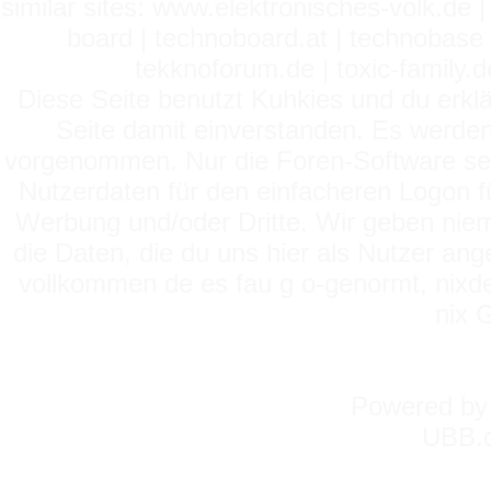
similar sites: www.elektronisches-volk.de
board | technoboard.at | technobase 
tekknoforum.de | toxic-family.de 
Diese Seite benutzt Kuhkies und du erklä
Seite damit einverstanden. Es werden
vorgenommen. Nur die Foren-Software setz
Nutzerdaten für den einfacheren Logon für
Werbung und/oder Dritte. Wir geben niema
die Daten, die du uns hier als Nutzer ang
vollkommen de es fau g o-genormt, nixde
nix 
Powered b
UBB.c