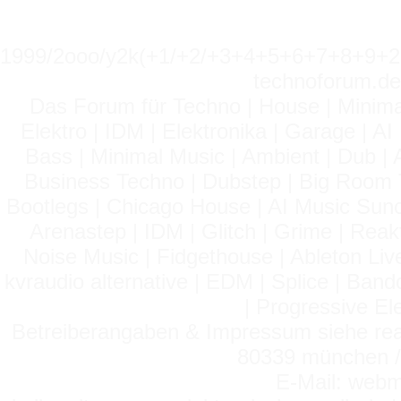
1999/2ooo/y2k(+1/+2/+3+4+5+6+7+8+9
technoforum.de
Das Forum für Techno | House | Minima
Elektro | IDM | Elektronika | Garage | A
Bass | Minimal Music | Ambient | Dub | 
Business Techno | Dubstep | Big Room 
Bootlegs | Chicago House | AI Music Suno 
Arenastep | IDM | Glitch | Grime | Rea
Noise Music | Fidgethouse | Ableton Liv
kvraudio alternative | EDM | Splice | Ba
| Progressive El
Betreiberangaben & Impressum siehe read
80339 münchen / 
E-Mail: webm