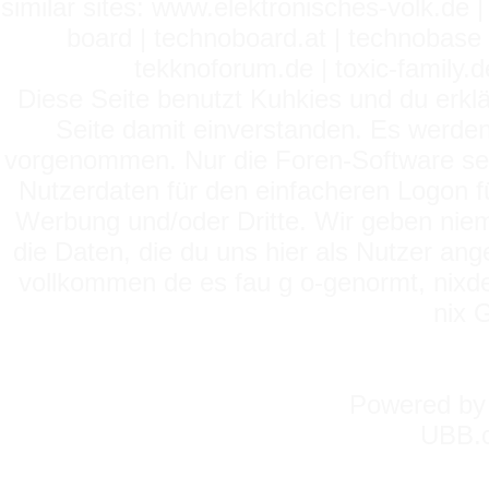
similar sites: www.elektronisches-volk.de
board | technoboard.at | technobase 
tekknoforum.de | toxic-family.de 
Diese Seite benutzt Kuhkies und du erklä
Seite damit einverstanden. Es werden
vorgenommen. Nur die Foren-Software setz
Nutzerdaten für den einfacheren Logon für
Werbung und/oder Dritte. Wir geben niema
die Daten, die du uns hier als Nutzer ang
vollkommen de es fau g o-genormt, nixde
nix 
Powered b
UBB.c