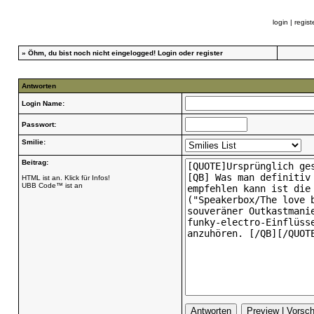
login
|
regist
»
Öhm, du bist noch nicht eingelogged!
Login
oder
register
Antworten
Login Name:
Passwort:
Smilie:
Beitrag:
HTML ist an. Klick für Infos!
UBB Code™ ist an