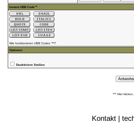
Instant UBB Code™
Wie funktionieren UBB Codes ™?
Optionen
Deaktiviere Smilies
*** Hier klicke
Kontakt
|
tec