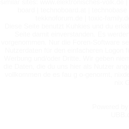
similar sites: www.elektronisches-volk.de
board | technoboard.at | technobase 
tekknoforum.de | toxic-family.de 
Diese Seite benutzt Kuhkies und du erklä
Seite damit einverstanden. Es werden
vorgenommen. Nur die Foren-Software setz
Nutzerdaten für den einfacheren Logon für
Werbung und/oder Dritte. Wir geben niema
die Daten, die du uns hier als Nutzer ang
vollkommen de es fau g o-genormt, nixde
nix 
Powered b
UBB.c