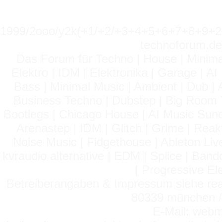
1999/2ooo/y2k(+1/+2/+3+4+5+6+7+8+9
technoforum.de
Das Forum für Techno | House | Minima
Elektro | IDM | Elektronika | Garage | A
Bass | Minimal Music | Ambient | Dub | 
Business Techno | Dubstep | Big Room 
Bootlegs | Chicago House | AI Music Suno 
Arenastep | IDM | Glitch | Grime | Rea
Noise Music | Fidgethouse | Ableton Liv
kvraudio alternative | EDM | Splice | Ba
| Progressive El
Betreiberangaben & Impressum siehe read
80339 münchen / 
E-Mail: webm