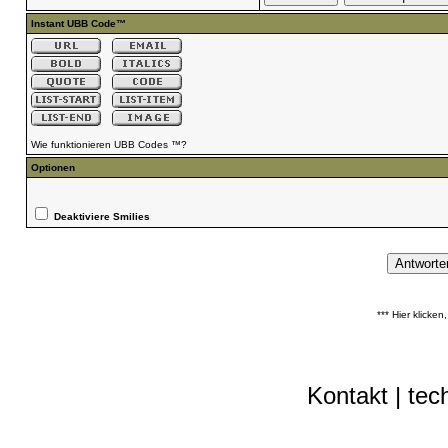
Instant UBB Code™
Wie funktionieren UBB Codes ™?
Optionen
Deaktiviere Smilies
*** Hier klicke
Kontakt
|
tec