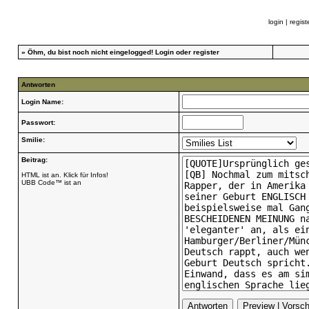
login
|
regist
»
Öhm, du bist noch nicht eingelogged!
Login
oder
register
Antworten
Login Name:
Passwort:
Smilie:
Beitrag:
HTML ist an. Klick für Infos!
UBB Code™ ist an