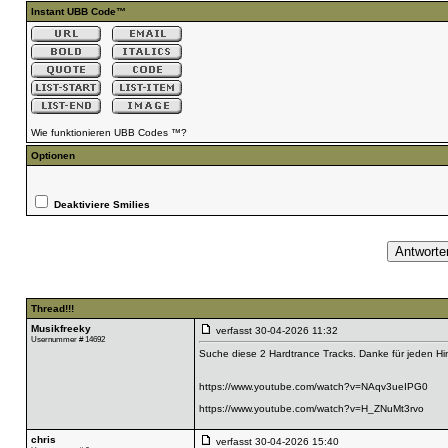
Instant UBB Code™
Wie funktionieren UBB Codes ™?
Optionen
Deaktiviere Smilies
Thread!!!
Musikfreeky
verfasst
30-04-2026 11:32
Usernummer # 14692
Suche diese 2 Hardtrance Tracks. Danke für jeden Hi
https://www.youtube.com/watch?v=NAqv3ueIPG0
https://www.youtube.com/watch?v=H_ZNuMt3rvo
chris
verfasst
30-04-2026 15:40