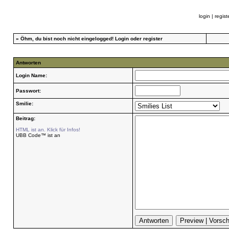
login
|
regist
»
Öhm, du bist noch nicht eingelogged!
Login
oder
register
Antworten
Login Name:
Passwort:
Smilie:
Beitrag:
HTML ist an. Klick für Infos!
UBB Code™ ist an