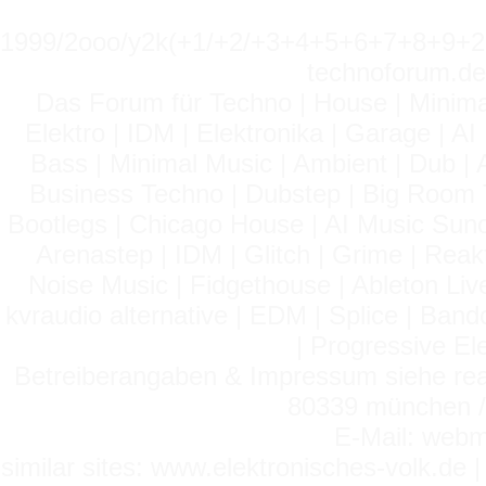
1999/2ooo/y2k(+1/+2/+3+4+5+6+7+8+9
technoforum.de
Das Forum für Techno | House | Minima
Elektro | IDM | Elektronika | Garage | A
Bass | Minimal Music | Ambient | Dub | 
Business Techno | Dubstep | Big Room 
Bootlegs | Chicago House | AI Music Suno 
Arenastep | IDM | Glitch | Grime | Rea
Noise Music | Fidgethouse | Ableton Liv
kvraudio alternative | EDM | Splice | Ba
| Progressive El
Betreiberangaben & Impressum siehe read
80339 münchen / 
E-Mail: webm
similar sites: www.elektronisches-volk.de