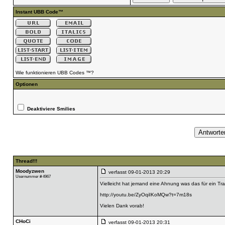
Instant UBB Code™
Wie funktionieren UBB Codes ™?
Optionen
Deaktiviere Smilies
Thread!!!
Moodyzwen
verfasst
09-01-2013 20:29
Usernummer # 4967
Vielleicht hat jemand eine Ahnung was das für ein Trac
http://youtu.be/ZyOqiIKoMQw?t=7m18s
Vielen Dank vorab!
CHoCi
verfasst
09-01-2013 20:31