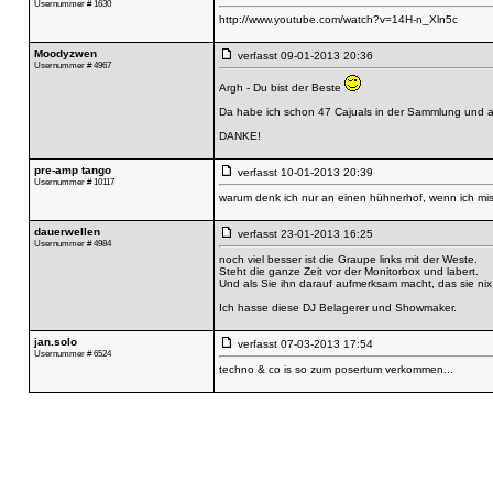
Usernummer # 1630
http://www.youtube.com/watch?v=14H-n_Xln5c
Moodyzwen
verfasst
09-01-2013 20:36
Usernummer # 4967
Argh - Du bist der Beste
Da habe ich schon 47 Cajuals in der Sammlung und a
DANKE!
pre-amp tango
verfasst
10-01-2013 20:39
Usernummer # 10117
warum denk ich nur an einen hühnerhof, wenn ich mis
dauerwellen
verfasst
23-01-2013 16:25
Usernummer # 4984
noch viel besser ist die Graupe links mit der Weste.
Steht die ganze Zeit vor der Monitorbox und labert.
Und als Sie ihn darauf aufmerksam macht, das sie nix 
Ich hasse diese DJ Belagerer und Showmaker.
jan.solo
verfasst
07-03-2013 17:54
Usernummer # 6524
techno & co is so zum posertum verkommen...