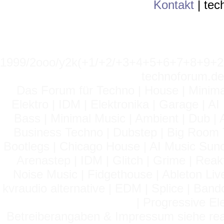
Kontakt
|
tec
1999/2ooo/y2k(+1/+2/+3+4+5+6+7+8+9
technoforum.de
Das Forum für Techno | House | Minima
Elektro | IDM | Elektronika | Garage | A
Bass | Minimal Music | Ambient | Dub | 
Business Techno | Dubstep | Big Room 
Bootlegs | Chicago House | AI Music Suno 
Arenastep | IDM | Glitch | Grime | Rea
Noise Music | Fidgethouse | Ableton Liv
kvraudio alternative | EDM | Splice | Ba
| Progressive El
Betreiberangaben & Impressum siehe read