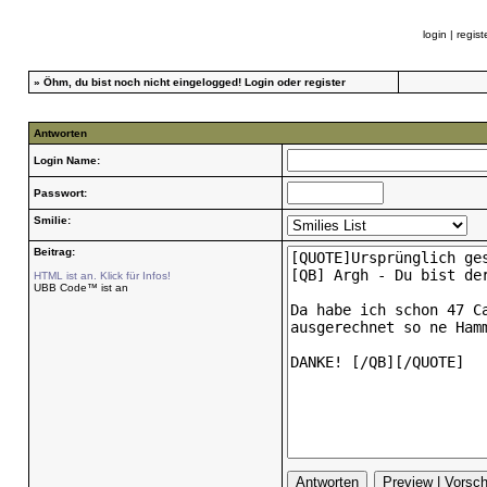
login
|
regist
»
Öhm, du bist noch nicht eingelogged!
Login
oder
register
Antworten
Login Name:
Passwort:
Smilie:
Beitrag:
HTML ist an. Klick für Infos!
UBB Code™ ist an