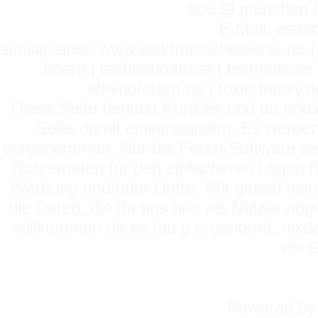
80339 münchen / 
E-Mail: webm
similar sites: www.elektronisches-volk.de
board | technoboard.at | technobase 
tekknoforum.de | toxic-family.de 
Diese Seite benutzt Kuhkies und du erklä
Seite damit einverstanden. Es werden
vorgenommen. Nur die Foren-Software setz
Nutzerdaten für den einfacheren Logon für
Werbung und/oder Dritte. Wir geben niema
die Daten, die du uns hier als Nutzer ang
vollkommen de es fau g o-genormt, nixde
nix 
Powered b