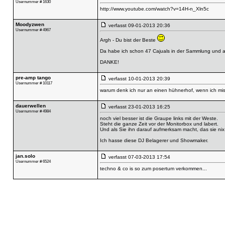
Usernummer # 1630
http://www.youtube.com/watch?v=14H-n_Xln5c
Moodyzwen
verfasst
09-01-2013 20:36
Usernummer # 4967
Argh - Du bist der Beste
Da habe ich schon 47 Cajuals in der Sammlung und a
DANKE!
pre-amp tango
verfasst
10-01-2013 20:39
Usernummer # 10117
warum denk ich nur an einen hühnerhof, wenn ich mis
dauerwellen
verfasst
23-01-2013 16:25
Usernummer # 4984
noch viel besser ist die Graupe links mit der Weste.
Steht die ganze Zeit vor der Monitorbox und labert.
Und als Sie ihn darauf aufmerksam macht, das sie nix 
Ich hasse diese DJ Belagerer und Showmaker.
jan.solo
verfasst
07-03-2013 17:54
Usernummer # 6524
techno & co is so zum posertum verkommen...