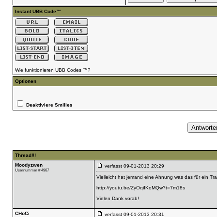
Instant UBB Code™
Wie funktionieren UBB Codes ™?
Optionen
Deaktiviere Smilies
Thread!!!
Moodyzwen
verfasst
09-01-2013 20:29
Usernummer # 4967
Vielleicht hat jemand eine Ahnung was das für ein Trac
http://youtu.be/ZyOqiIKoMQw?t=7m18s
Vielen Dank vorab!
CHoCi
verfasst
09-01-2013 20:31