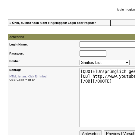
login
|
regist
»
Öhm, du bist noch nicht eingelogged!
Login
oder
register
Antworten
Login Name:
Passwort:
Smilie:
Beitrag:
HTML ist an. Klick für Infos!
UBB Code™ ist an