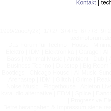
Kontakt
|
tec
1999/2ooo/y2k(+1/+2/+3+4+5+6+7+8+9
technoforum.de
Das Forum für Techno | House | Minima
Elektro | IDM | Elektronika | Garage | A
Bass | Minimal Music | Ambient | Dub | 
Business Techno | Dubstep | Big Room 
Bootlegs | Chicago House | AI Music Suno 
Arenastep | IDM | Glitch | Grime | Rea
Noise Music | Fidgethouse | Ableton Liv
kvraudio alternative | EDM | Splice | Ba
| Progressive El
Betreiberangaben & Impressum siehe read