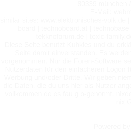
80339 münchen / 
E-Mail: webm
similar sites: www.elektronisches-volk.de
board | technoboard.at | technobase 
tekknoforum.de | toxic-family.de 
Diese Seite benutzt Kuhkies und du erklä
Seite damit einverstanden. Es werden
vorgenommen. Nur die Foren-Software setz
Nutzerdaten für den einfacheren Logon für
Werbung und/oder Dritte. Wir geben niema
die Daten, die du uns hier als Nutzer ang
vollkommen de es fau g o-genormt, nixde
nix 
Powered b