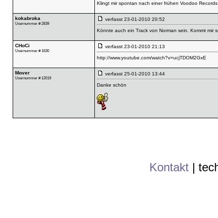
Klingt mir spontan nach einer frühen Voodoo Records
kokabroka
verfasst
23-01-2010 20:52
Usernummer # 2839
Könnte auch ein Track von Norman sein. Kommt mir s
CHoCi
verfasst
23-01-2010 21:13
Usernummer # 1630
http://www.youtube.com/watch?v=ucjTDOM2GxE
Mover
verfasst
25-01-2010 13:44
Usernummer # 12019
Danke schön
Kontakt
|
tec