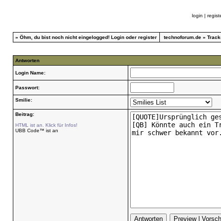
login
|
regist
»
Öhm, du bist noch nicht eingelogged!
Login
oder
register
technoforum.de
»
Track
Antworten
Login Name:
Passwort:
Smilie:
Beitrag:
HTML ist an. Klick für Infos!
UBB Code™ ist an