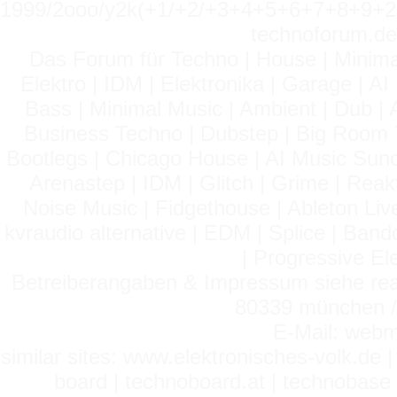
1999/2ooo/y2k(+1/+2/+3+4+5+6+7+8+9
technoforum.de
Das Forum für Techno | House | Minima
Elektro | IDM | Elektronika | Garage | A
Bass | Minimal Music | Ambient | Dub | 
Business Techno | Dubstep | Big Room 
Bootlegs | Chicago House | AI Music Suno 
Arenastep | IDM | Glitch | Grime | Rea
Noise Music | Fidgethouse | Ableton Liv
kvraudio alternative | EDM | Splice | Ba
| Progressive El
Betreiberangaben & Impressum siehe read
80339 münchen / 
E-Mail: webm
similar sites: www.elektronisches-volk.de
board | technoboard.at | technobase 