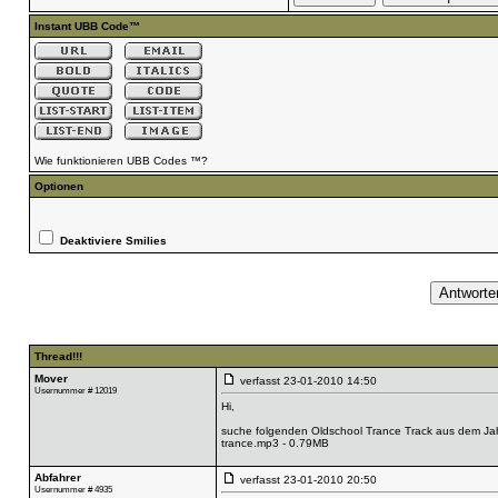
Instant UBB Code™
Wie funktionieren UBB Codes ™?
Optionen
Deaktiviere Smilies
Thread!!!
Mover
verfasst
23-01-2010 14:50
Usernummer # 12019
Hi,
suche folgenden Oldschool Trance Track aus dem Jah
trance.mp3 - 0.79MB
Abfahrer
verfasst
23-01-2010 20:50
Usernummer # 4935